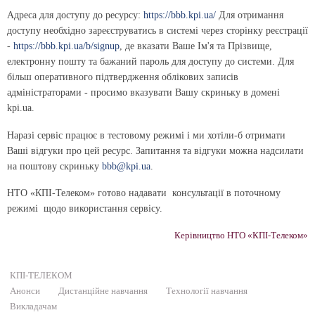
Адреса для доступу до ресурсу:
https://bbb.kpi.ua/
Для отримання
доступу необхідно зареєструватись в системі через сторінку реєстрації
-
https://bbb.kpi.ua/b/signup
, де вказати Ваше Ім'я та Прізвище,
електронну пошту та бажаний пароль для доступу до системи. Для
більш оперативного підтвердження облікових записів
адміністраторами - просимо вказувати Вашу скриньку в домені
kpi.ua.
Наразі сервіс працює в тестовому режимі і ми хотіли-б отримати
Ваші відгуки про цей ресурс. Запитання та відгуки можна надсилати
на поштову скриньку
bbb@kpi.ua
.
НТО «КПІ-Телеком» готово надавати консультації в поточному
режимі щодо використання сервісу.
Керівництво НТО «КПІ-Телеком»
КПІ-ТЕЛЕКОМ
Анонси
Дистанційне навчання
Технології навчання
Викладачам