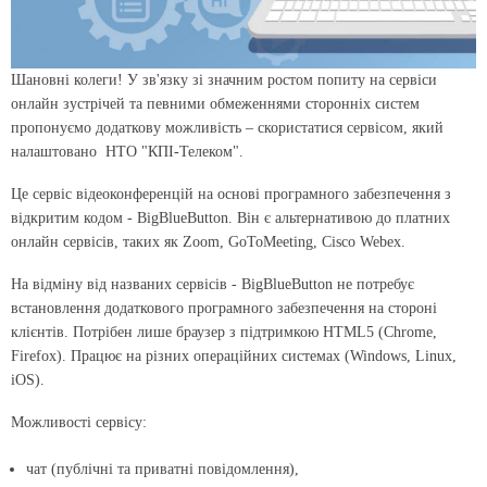
Шановні колеги! У зв'язку зі значним ростом попиту на сервіси
онлайн зустрічей та певними обмеженнями сторонніх систем
пропонуємо додаткову можливість – скористатися сервісом, який
налаштовано НТО "КПІ-Телеком".
Це сервіс відеоконференцій на основі програмного забезпечення з
відкритим кодом - BigBlueButton. Він є альтернативою до платних
онлайн сервісів, таких як Zoom, GoToMeeting, Cisco Webex.
На відміну від названих сервісів - BigBlueButton не потребує
встановлення додаткового програмного забезпечення на стороні
клієнтів. Потрібен лише браузер з підтримкою HTML5 (Chrome,
Firefox). Працює на різних операційних системах (Windows, Linux,
iOS).
Можливості сервісу:
чат (публічні та приватні повідомлення),