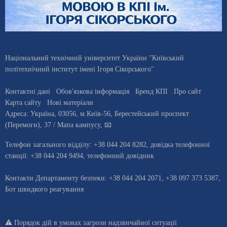
Національний технічний університет України "Київський
політехнічний інститут імені Ігоря Сікорського"
Контактні дані
Обов'язкова інформація
Бренд КПІ
Про сайт
Карта сайту
Нові матеріали
Адреса:
Україна
,
03056
, м.
Київ
-56,
Берестейський проспект
(Перемоги), 37
/ Мапа кампусу
,
📧
Телефон загального відділу:
+38 044 204 8282
, довiдка телефонної
станцiї:
+38 044 204 9494
,
телефонний довідник
Контакти Департаменту безпеки: +38 044 204 2071, +38 097 373 5387,
Бот швидкого реагування
⚠️
Порядок дій в умовах загрози надзвичайної ситуації