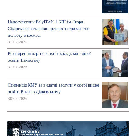
Наносупутник PolyITAN-1 КПІ ім. Ігоря
Сікорського встановив рекорд за тривалістю
польоту в космосі
31-07-2026
Розширення партнерства із закладами вищої
освіти Пакистану
31-07-2026
Стипендія КМУ за видатні заслуги у сфері вищої
освіти Віталію Дідковському
30-07-2026