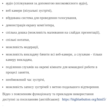
аудіо (спілкування за допомогою високоякісного аудіо),
веб камери (візуальні зустрічі),
вбудована система для проведення голосування,
демонстрація екрану комп'ютера,
спільна дошка (можливість малювання на слайдах презентації),
спільні нотатки,
можливість модерації,
можливість викладачу бачити всі веб-камери, а слухачам - тільки
камеру викладача,
поділення слухачів на окремі кімнати для командної роботи в
процесі заняття,
необмежений час зустрічі,
можливість запису зустрічей з метою подальшого відтворення.
Відео з поясненням функціоналу та прикладом використання
доступні за посиланням (англійською):
https://bigbluebutton.org/html5/
.