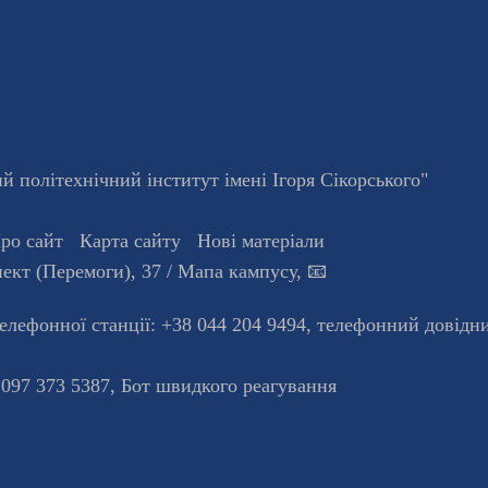
 політехнічний інститут імені Ігоря Сікорського"
ро сайт
Карта сайту
Нові матеріали
ект (Перемоги), 37
/ Мапа кампусу
,
📧
телефонної станцiї:
+38 044 204 9494
,
телефонний довідн
 097 373 5387,
Бот швидкого реагування