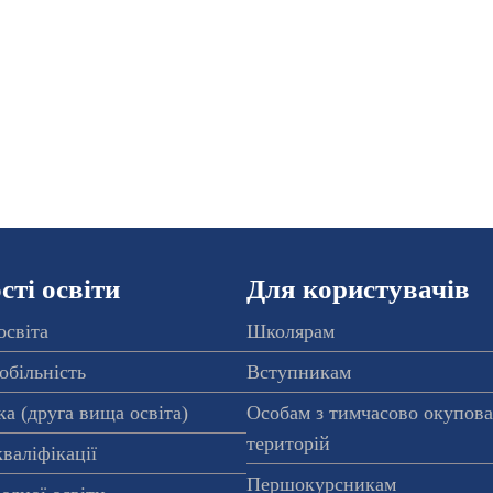
ті освіти
Для користувачів
освіта
Школярам
обільність
Вступникам
а (друга вища освіта)
Особам з тимчасово окупов
територій
валіфікації
Першокурсникам