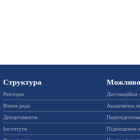
Структура
Можливос
Ректорат
Дистанційна 
Вчена рада
Академічна м
Департаменти
Перепідготовк
Інститути
Підвищення к