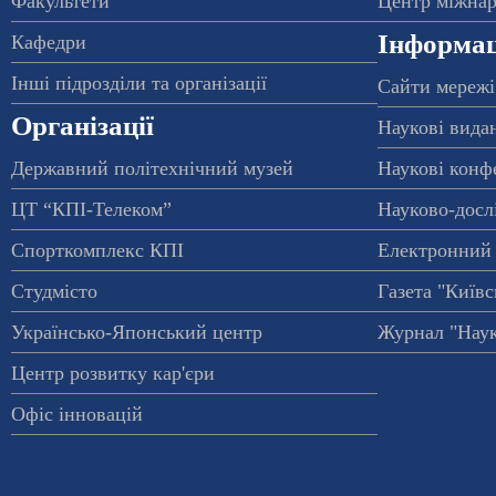
Факультети
Центр міжнар
Інформац
Кафедри
Інші підрозділи та організації
Сайти мережі
Організації
Наукові вида
Державний політехнічний музей
Наукові конф
ЦТ “КПІ-Телеком”
Науково-досл
Спорткомплекс КПІ
Електронний 
Студмісто
Газета "Київс
Українсько-Японський центр
Журнал "Наук
Центр розвитку кар'єри
Офіс інновацій