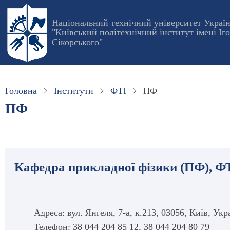
Перейти
до
Національний технічний університет Украї
"Київський політехнічний інститут імені Іг
основного
Сікорського"
вмісту
Головна
Інститути
ФТІ
ПФ
ПФ
Кафедра прикладної фізики (ПФ), Ф
Адреса: вул. Янгеля, 7-а, к.213, 03056, Київ, Укр
Телефон: 38 044 204 85 12, 38 044 204 80 79