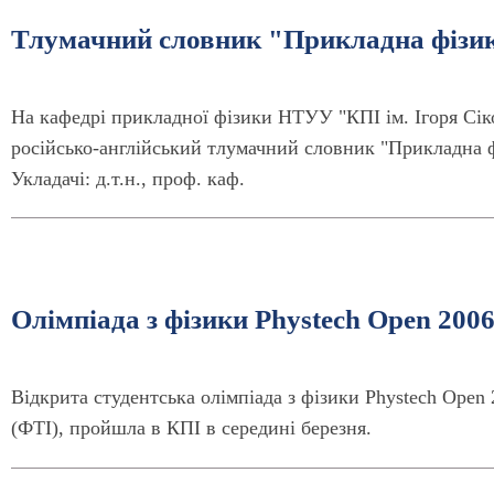
Тлумачний словник "Прикладна фізик
На кафедрі прикладної фізики НТУУ "КПІ ім. Ігоря Сіко
російсько-англійський тлумачний словник "Прикладна фі
Укладачі: д.т.н., проф. каф.
Олімпіада з фізики Phystech Open 200
Відкрита студентська олімпіада з фізики Phystech Open
(ФТІ), пройшла в КПІ в середині березня.