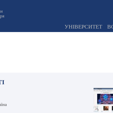
ни
оря
УНІВЕРСИТЕТ
В
ТІ
аїна