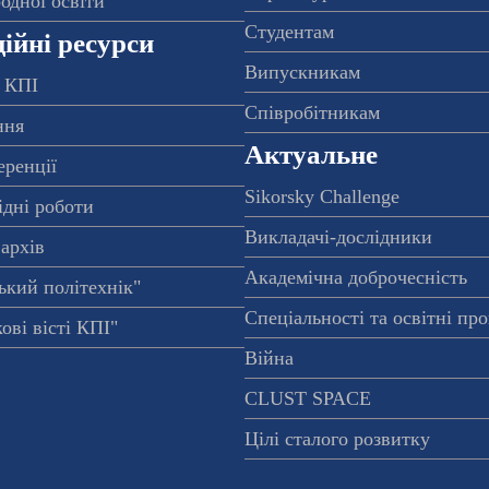
одної освіти
Студентам
ійні ресурси
Випускникам
 КПІ
Співробітникам
ння
Актуальне
еренції
Sikorsky Challenge
ідні роботи
Викладачі-дослідники
архів
Академічна доброчесність
ький політехнік"
Спеціальності та освітні пр
ові вісті КПІ"
Війна
CLUST SPACE
Цілі сталого розвитку