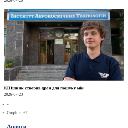
2026-07-28
КПІшник створив дрон для пошуку мін
2026-07-23
Розбивка
Попередня
‹‹
на
сторінка
Сторінка 67
сторінки
Анонси