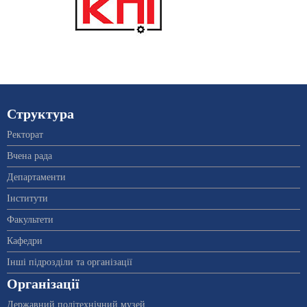
Структура
Ректорат
Вчена рада
Департаменти
Інститути
Факультети
Кафедри
Інші підрозділи та організації
Організації
Державний політехнічний музей