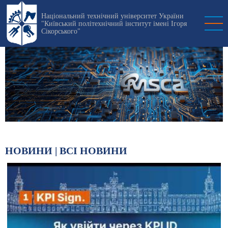
Перейти
Національний технічний університет України
до
"Київський політехнічний інститут імені Ігоря
основного
Сікорського"
вмісту
НОВИНИ |
ВСІ НОВИНИ