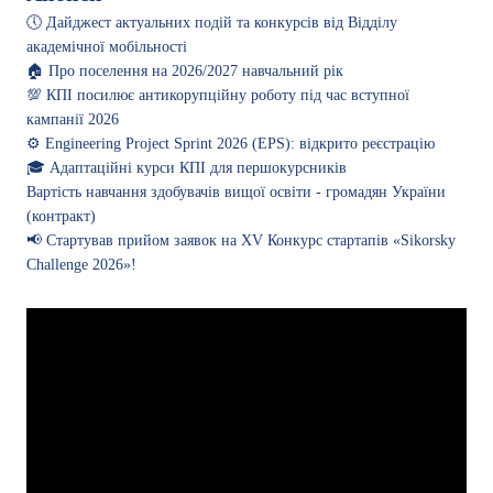
🕔 Дайджест актуальних подій та конкурсів від Відділу
академічної мобільності
🏠 Про поселення на 2026/2027 навчальний рік
💯 КПІ посилює антикорупційну роботу під час вступної
кампанії 2026
⚙️ Engineering Project Sprint 2026 (EPS): відкрито реєстрацію
🎓 Адаптаційні курси КПІ для першокурсників
Вартість навчання здобувачів вищої освіти - громадян України
(контракт)
📢 Стартував прийом заявок на XV Конкурс стартапів «Sikorsky
Challenge 2026»!