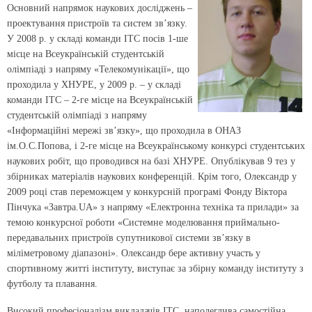
Основний напрямок наукових досліджень –
проектування пристроїв та систем зв’язку.
У 2008 р. у складі команди ІТС посів 1-ше
місце на Всеукраїнській студентській
олімпіаді з напряму «Телекомунікації», що
проходила у ХНУРЕ, у 2009 р. – у складі
команди ІТС – 2-ге місце на Всеукраїнській
студентській олімпіаді з напряму
«Інформаційні мережі зв’язку», що проходила в ОНАЗ
ім.О.С.Попова, і 2-ге місце на Всеукраїнському конкурсі студентських
наукових робіт, що проводився на базі ХНУРЕ. Опублікував 9 тез у
збірниках матеріалів наукових конференцій. Крім того, Олександр у
2009 році став переможцем у конкурсній програмі Фонду Віктора
Пінчука «Завтра.UA» з напряму «Електронна техніка та прилади» за
темою конкурсної роботи «Системне моделювання приймально-
передавальних пристроїв супутникової системи зв’язку в
міліметровому діапазоні». Олександр бере активну участь у
спортивному житті інституту, виступає за збірну команду інституту з
футболу та плавання.
Високий професіоналізм викладачів ІТС, наполеглива самостійна