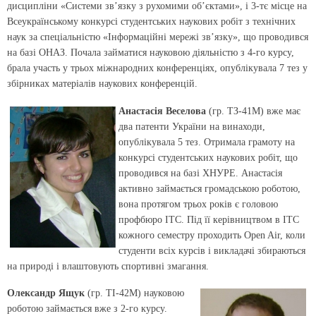
дисципліни «Системи зв’язку з рухомими об’єктами», і 3-тє місце на
Всеукраїнському конкурсі студентських наукових робіт з технічних
наук за спеціальністю «Інформаційні мережі зв’язку», що проводився
на базі ОНАЗ. Почала займатися науковою діяльністю з 4-го курсу,
брала участь у трьох міжнародних конференціях, опублікувала 7 тез у
збірниках матеріалів наукових конференцій.
Анастасія Веселова
(гр. ТЗ-41М) вже має
два патенти України на винаходи,
опублікувала 5 тез. Отримала грамоту на
конкурсі студентських наукових робіт, що
проводився на базі ХНУРЕ. Анастасія
активно займається громадською роботою,
вона протягом трьох років є головою
профбюро ІТС. Під її керівництвом в ІТС
кожного семестру проходить Open Air, коли
студенти всіх курсів і викладачі збираються
на природі і влаштовують спортивні змагання.
Олександр Ящук
(гр. ТІ-42М) науковою
роботою займається вже з 2-го курсу.