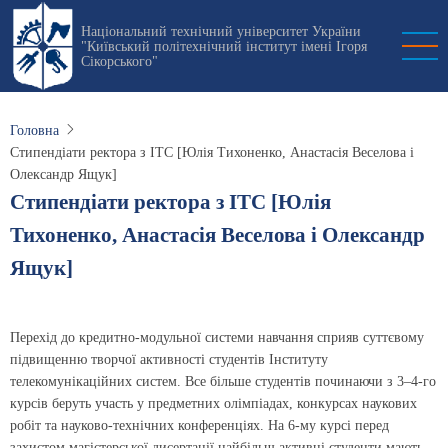
Перейти
Національний технічний університет України
до
"Київський політехнічний інститут імені Ігоря
основного
Сікорського"
вмісту
Головна
Стипендіати ректора з ІТС [Юлія Тихоненко, Анастасія Веселова і
Олександр Ящук]
Стипендіати ректора з ІТС [Юлія
Тихоненко, Анастасія Веселова і Олександр
Ящук]
Перехід до кредитно-модульної системи навчання сприяв суттєвому
підвищенню творчої активності студентів Інституту
телекомунікаційних систем. Все більше студентів починаючи з 3–4-го
курсів беруть участь у предметних олімпіадах, конкурсах наукових
робіт та науково-технічних конференціях. На 6-му курсі перед
захистом магістерської дисертації найбільш активні студенти мають