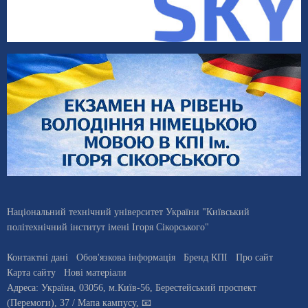
Національний технічний університет України "Київський
політехнічний інститут імені Ігоря Сікорського"
Контактні дані
Обов'язкова інформація
Бренд КПІ
Про сайт
Карта сайту
Нові матеріали
Адреса:
Україна
,
03056
, м.
Київ
-56,
Берестейський проспект
(Перемоги), 37
/ Мапа кампусу
,
📧