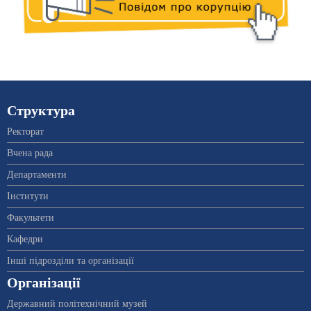
Структура
Ректорат
Вчена рада
Департаменти
Інститути
Факультети
Кафедри
Інші підрозділи та організації
Організації
Державний політехнічний музей