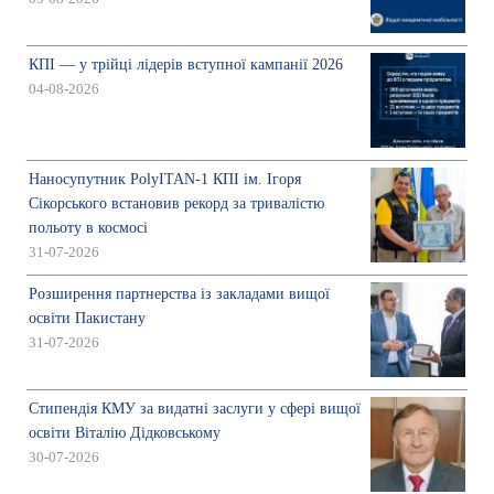
КПІ — у трійці лідерів вступної кампанії 2026
04-08-2026
Наносупутник PolyITAN-1 КПІ ім. Ігоря
Сікорського встановив рекорд за тривалістю
польоту в космосі
31-07-2026
Розширення партнерства із закладами вищої
освіти Пакистану
31-07-2026
Стипендія КМУ за видатні заслуги у сфері вищої
освіти Віталію Дідковському
30-07-2026