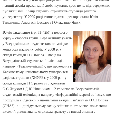
певний досвід презентації своїх наукових досягнень, підтверджених
публікаціями. Кращі студенти отримують ступендії ректора
університету. У 2009 році стипендіатами ректора стали Юлія
Тихоненко, Анастасія Веселова і Олександр Ящук.
Юлія Тихоненко
(гр. ТІ-42М) з першого
курсу – староста групи. Бере активну участь
у Всеукраїнських студентських олімпіадах і
конкурсах наукових робіт. У 2008 р. у
складі команди ІТС посіла 1 місце на
Всеукраїнській студентській олімпіаді з
напряму «Телекомунікації», що проходила в
Харківському національному університеті
радіоелектроніки (ХНУРЕ), у 2009 р. – у
складі команди ІТС разом зі студентами
О.С.Ящуком і Д.Ю.Нижником – 2-ге місце на Всеукраїнській
студентській олімпіаді з напряму «Інформаційні мережі зв’язку», що
проходила в Одеській національній академії зв’язку ім.О.С.Попова
(ОНАЗ), в індивідуальному заліку зайняла п’яте місце, показавши
високий рівень знань, отримала грамоту за високі знання з