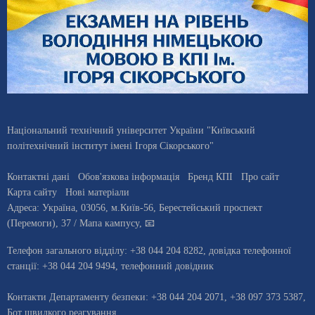
Національний технічний університет України "Київський
політехнічний інститут імені Ігоря Сікорського"
Контактні дані
Обов'язкова інформація
Бренд КПІ
Про сайт
Карта сайту
Нові матеріали
Адреса:
Україна
,
03056
, м.
Київ
-56,
Берестейський проспект
(Перемоги), 37
/ Мапа кампусу
,
📧
Телефон загального відділу:
+38 044 204 8282
, довiдка телефонної
станцiї:
+38 044 204 9494
,
телефонний довідник
Контакти Департаменту безпеки: +38 044 204 2071, +38 097 373 5387,
Бот швидкого реагування