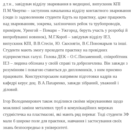
д.т.н., завідувач відділу зварювання в медицині, випускник КПІ
П.М.Чвертко – заступник начальника відділу контактного зварювання
(сюди із задоволенням студенти йдуть на практику, адже працюють
над зварюванням, зокрема, залізничних рейок та трубопроводів,
приміром, Уренгой – Помари – Ужгород, беруть участь у розробці й
випробуванні новинок), М.Г.Короб – завідувач відділу ІЕЗ,
випускник КПІ, В.В.Стесін, Ю. Скоснягін, В.Є.Пономарьов та інші.
Студенти мають змогу проходити практику на провідних
підприємствах галузі. Голова ДЕК – О.С.Письменний, співробітник
ІЕЗ – людина обізнана у своїй справі та доброзичлива. Він завжди з
розумінням і повагою ставиться до дипломників, з ним приємно
працювати. Конструкторським напрямом підготовки кадрів на
кафедрі керує доц. В.А.Пахаренко, завжди зібраний, уважний і
діловий.
Ігор Володимирович також поділився своїми міркуваннями щодо
можливої заміни металевих труб в комунікаційних мережах
студмістечка на пластмасові, які мають ряд переваг. Тоді студенти ЗФ
мали б широке поле для практики, навчання і застосування своїх
знань безпосередньо в університеті.