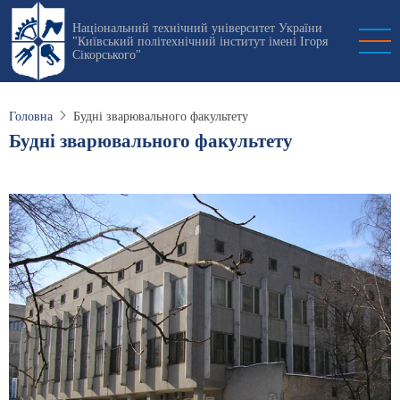
Перейти
Національний технічний університет України
до
"Київський політехнічний інститут імені Ігоря
основного
Сікорського"
вмісту
Головна
Будні зварювального факультету
Будні зварювального факультету