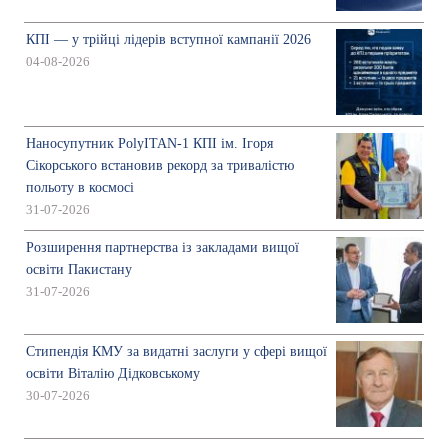
КПІ — у трійці лідерів вступної кампанії 2026
04-08-2026
Наносупутник PolyITAN-1 КПІ ім. Ігоря
Сікорського встановив рекорд за тривалістю
польоту в космосі
31-07-2026
Розширення партнерства із закладами вищої
освіти Пакистану
31-07-2026
Стипендія КМУ за видатні заслуги у сфері вищої
освіти Віталію Дідковському
30-07-2026