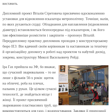
вистачить.
Дипломний проект Віталія Стретовича присвячено вдосконаленню
установки для відновлення ескалатора метрополітену. Точніше, валів,
по яких рухаються східці. Обладнання для наплавлення (відновлення
діаметру) встановлюється безпосередньо під ескалатором, і як його
там ефективніше розмістити і закріпити – пропонує Віталій.
Переддипломну практику дипломник проходив у конструкторському
бюро ІЕЗ. Він вдячний своїм керівникам та наставникам за технічну
й організаційну допомогу в роботі над проектом та набутий досвід,
зокрема, конструктору Миколі Васильовичу Рейді.
Іра Гах прийшла на ЗФ, бо вважає,
що сучасний зварювальник – то не
лише з фільмів 50-х років: щиток
на обличчі, роба на плечах,
пальник у руках. Це цілком сучасні
технології, де знайдеться місце і
жінці. Її проект присвячений
зварюванню пластмасових труб, що
використовуються для газо- і водопостачання. Завдяки її пропозиції