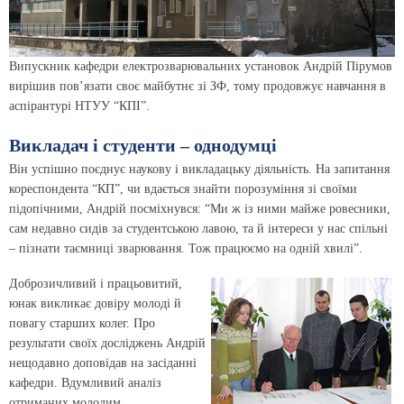
Випускник кафедри електрозварювальних установок Андрій Пірумов
вирішив пов’язати своє майбутнє зі ЗФ, тому продовжує навчання в
аспірантурі НТУУ “КПІ”.
Викладач і студенти – однодумці
Він успішно поєднує наукову і викладацьку діяльність. На запитання
кореспондента “КП”, чи вдається знайти порозуміння зі своїми
підопічними, Андрій посміхнувся: “Ми ж із ними майже ровесники,
сам недавно сидів за студентською лавою, та й інтереси у нас спільні
– пізнати таємниці зварювання. Тож працюємо на одній хвилі”.
Доброзичливий і працьовитий,
юнак викликає довіру молоді й
повагу старших колег. Про
результати своїх досліджень Андрій
нещодавно доповідав на засіданні
кафедри. Вдумливий аналіз
отриманих молодим