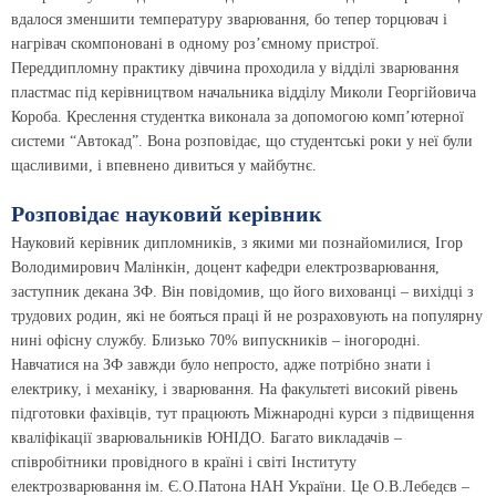
вдалося зменшити температуру зварювання, бо тепер торцювач і
нагрівач скомпоновані в одному роз’ємному пристрої.
Переддипломну практику дівчина проходила у відділі зварювання
пластмас під керівництвом начальника відділу Миколи Георгійовича
Короба. Креслення студентка виконала за допомогою комп’ютерної
системи “Автокад”. Вона розповідає, що студентські роки у неї були
щасливими, і впевнено дивиться у майбутнє.
Розповідає науковий керівник
Науковий керівник дипломників, з якими ми познайомилися, Ігор
Володимирович Малінкін, доцент кафедри електрозварювання,
заступник декана ЗФ. Він повідомив, що його вихованці – вихідці з
трудових родин, які не бояться праці й не розраховують на популярну
нині офісну службу. Близько 70% випускників – іногородні.
Навчатися на ЗФ завжди було непросто, адже потрібно знати і
електрику, і механіку, і зварювання. На факультеті високий рівень
підготовки фахівців, тут працюють Міжнародні курси з підвищення
кваліфікації зварювальників ЮНІДО. Багато викладачів –
співробітники провідного в країні і світі Інституту
електрозварювання ім. Є.О.Патона НАН України. Це О.В.Лебедєв –