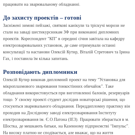
працювати на зварювальному обладнанні.
До захисту проектів – готові
Засніжені зимові пейзажі, святкові канікули та тріскучі морози не
стали на заваді шестикурсникам ЗФ при виконанні дипломних
проектів. Кореспондент “КП” в середині січня завітала на кафедру
електрозварювальних установок, де саме отримували останні
консультації та настанови Олексій Кутир, Віталій Стретович та Ірина
Гах, і поставила їм кілька запитань.
Розповідають дипломники
Олексій Кутир виконав дипломний проект на тему “Установка для
мікроплазмового зварювання тонкостінних обичайок”. Таке
обладнання використовується при виготовленні балонів, резервуарів
тощо. У своєму проекті студент дослідив новаторські рішення, що
стосуються зварювального обладнання. Переддипломну практику він
проходив на Дослідному заводі електрозварювання Інституту
електрозварювання ім. Є.О.Патона (ІЕЗ). Працювати збирається в м.
Шостка, де мешкають батьки, на Казенному підприємстві “Імпульс”.
На високу платню не сподівається, але вважає, що на життя