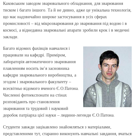
Каховським заводом зварювального обладнання, для зварювання
тиском і багато іншого. Та й не дивно, адже це унікальна технологія,
що має надзвичайно широке застосування в усіх сферах
промисловості – від мікрозварювання до зварювання під водою і в
космосі, а віднедавна зварювальні апарати зробили крок і в медичні
заклади.
Багато відомих фахівців навчалися і
працювали на кафедрі. Приміром,
лабораторія автоматичного зварювання
плавленням носить ім’я засновника
кафедри зварювального виробництва, а
згодом і зварювального факультету –
всесвітньо відомого вченого Є.О.Патона.
Численні фотоекспонати на стінах
розповідають про становлення
зварювання та трудовий і науковий
доробок патріарха цієї науки – людини-легенди Є.О.Патона.
Студенти завжди зацікавлено знайомляться з матеріалами,
представленими тут, старанно виконують навчальні завдання, вчаться