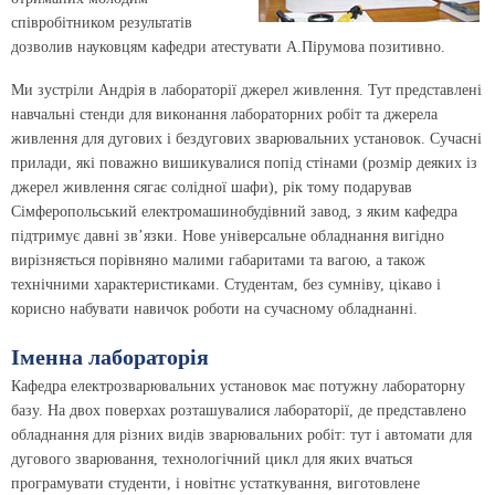
співробітником результатів
дозволив науковцям кафедри атестувати А.Пірумова позитивно.
Ми зустріли Андрія в лабораторії джерел живлення. Тут представлені
навчальні стенди для виконання лабораторних робіт та джерела
живлення для дугових і бездугових зварювальних установок. Сучасні
прилади, які поважно вишикувалися попід стінами (розмір деяких із
джерел живлення сягає солідної шафи), рік тому подарував
Сімферопольський електромашинобудівний завод, з яким кафедра
підтримує давні зв’язки. Нове універсальне обладнання вигідно
вирізняється порівняно малими габаритами та вагою, а також
технічними характеристиками. Студентам, без сумніву, цікаво і
корисно набувати навичок роботи на сучасному обладнанні.
Іменна лабораторія
Кафедра електрозварювальних установок має потужну лабораторну
базу. На двох поверхах розташувалися лабораторії, де представлено
обладнання для різних видів зварювальних робіт: тут і автомати для
дугового зварювання, технологічний цикл для яких вчаться
програмувати студенти, і новітнє устаткування, виготовлене