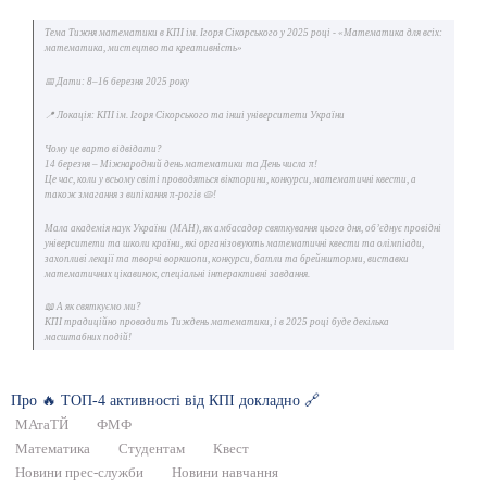
Тема Тижня математики в КПІ ім. Ігоря Сікорського у 2025 році - «Математика для всіх:
математика, мистецтво та креативність»
📅 Дати: 8–16 березня 2025 року
📍 Локація: КПІ ім. Ігоря Сікорського та інші університети України
Чому це варто відвідати?
14 березня – Міжнародний день математики та День числа π!
Це час, коли у всьому світі проводяться вікторини, конкурси, математичні квести, а
також змагання з випікання π-рогів 🥧!
Мала академія наук України (МАН), як амбасадор святкування цього дня, обʼєднує провідні
університети та школи країни, які організовують математичні квести та олімпіади,
захопливі лекції та творчі воркшопи, конкурси, батли та брейншторми, виставки
математичних цікавинок, спеціальні інтерактивні завдання.
📖 А як святкуємо ми?
КПІ традиційно проводить Тиждень математики, і в 2025 році буде декілька
масштабних подій!
Про 🔥 ТОП-4 активності від КПІ докладно 🔗
МАтаТЙ
ФМФ
Математика
Студентам
Квест
Новини прес-служби
Новини навчання