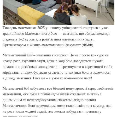
Тиждень математики 2025 у нашому університеті стартував з уже
традиційного Математичного бою — змагання, що збирає команди
студентів 1–2 курсів для розв’язання математичних задач.
Організатором є Фізико-математичний факультет (ФМФ).
Математичний Бій – змагання з історією. Це не просто конкурс на
краще розвʼязування задач, адже в ході бою доводиться шукати
помилки в розвʼязках конкурентів, переконувати в коректності своїх
міркувань, а також будувати стратегію та тактики бою, в залежності
від ходу змагання. І все це – в умовах обмеженого часу!
Математичні бої набувають все більшої популярності серед любителів
математики, оскільки є різновидом інтелектуальних змагань з
динамічним та непередбачуваним сюжетом: згідно правил
Математичного Бою переможцем може стати навіть та з команд, яка
не розвʼязала жодної задачі, але змогла побудувати правильну