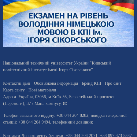
Національний технічний університет України "Київський
політехнічний інститут імені Ігоря Сікорського"
Контактні дані
Обов'язкова інформація
Бренд КПІ
Про сайт
Карта сайту
Нові матеріали
Адреса:
Україна
,
03056
, м.
Київ
-56,
Берестейський проспект
(Перемоги), 37
/ Мапа кампусу
,
📧
Телефон загального відділу:
+38 044 204 8282
, довiдка телефонної
станцiї:
+38 044 204 9494
,
телефонний довідник
Контакти Департаменту безпеки: +38 044 204 2071, +38 097 373 5387,