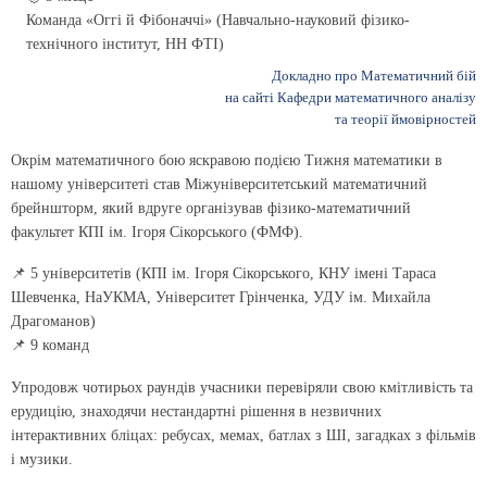
Команда «Оггі й Фібоначчі» (Навчально-науковий фізико-
технічного інститут, НН ФТІ)
Докладно про Математичний бій
на сайті Кафедри математичного аналізу
та теорії ймовірностей
Окрім математичного бою яскравою подією Тижня математики в
нашому університеті став Міжуніверситетський математичний
брейншторм, який вдруге організував фізико-математичний
факультет КПІ ім. Ігоря Сікорського (ФМФ).
📌 5 університетів (КПІ ім. Ігоря Сікорського, КНУ імені Тараса
Шевченка, НаУКМА, Університет Грінченка, УДУ ім. Михайла
Драгоманов)
📌 9 команд
Упродовж чотирьох раундів учасники перевіряли свою кмітливість та
ерудицію, знаходячи нестандартні рішення в незвичних
інтерактивних бліцах: ребусах, мемах, батлах з ШІ, загадках з фільмів
і музики.