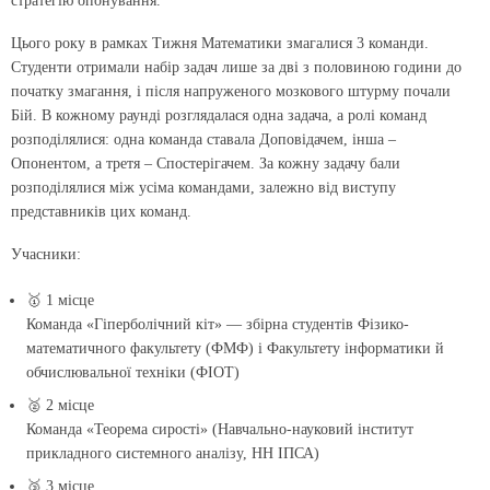
стратегію опонування.
Цього року в рамках Тижня Математики змагалися 3 команди.
Студенти отримали набір задач лише за дві з половиною години до
початку змагання, і після напруженого мозкового штурму почали
Бій. В кожному раунді розглядалася одна задача, а ролі команд
розподілялися: одна команда ставала Доповідачем, інша –
Опонентом, а третя – Спостерігачем. За кожну задачу бали
розподілялися між усіма командами, залежно від виступу
представників цих команд.
Учасники:
🥇 1 місце
Команда «Гіперболічний кіт» — збірна студентів Фізико-
математичного факультету (ФМФ) і Факультету інформатики й
обчислювальної техніки (ФІОТ)
🥈 2 місце
Команда «Теорема сирості» (Навчально-науковий інститут
прикладного системного аналізу, НН ІПСА)
🥉 3 місце