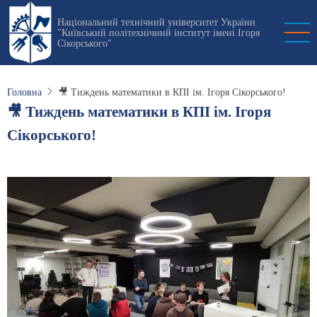
Перейти
Національний технічний університет України
до
"Київський політехнічний інститут імені Ігоря
основного
Сікорського"
вмісту
Головна
🎥 Тиждень математики в КПІ ім. Ігоря Сікорського!
🎥 Тиждень математики в КПІ ім. Ігоря
Сікорського!