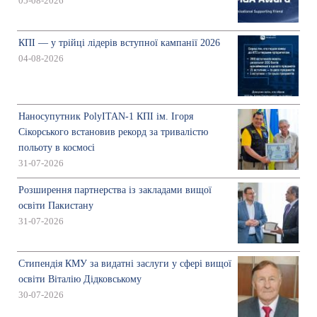
05-08-2026
КПІ — у трійці лідерів вступної кампанії 2026
04-08-2026
Наносупутник PolyITAN-1 КПІ ім. Ігоря
Сікорського встановив рекорд за тривалістю
польоту в космосі
31-07-2026
Розширення партнерства із закладами вищої
освіти Пакистану
31-07-2026
Стипендія КМУ за видатні заслуги у сфері вищої
освіти Віталію Дідковському
30-07-2026