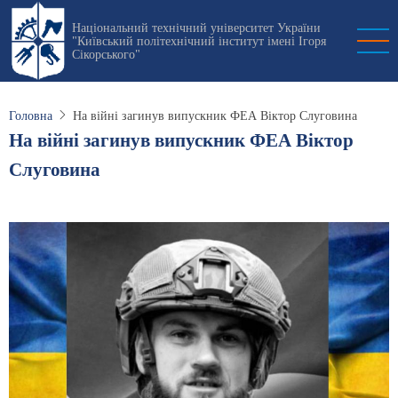
Перейти
Національний технічний університет України
до
"Київський політехнічний інститут імені Ігоря
основного
Сікорського"
вмісту
Головна
На війні загинув випускник ФЕА Віктор Слуговина
На війні загинув випускник ФЕА Віктор
Слуговина