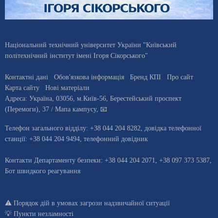
Національний технічний університет України "Київський
політехнічний інститут імені Ігоря Сікорського"
Контактні дані
Обов'язкова інформація
Бренд КПІ
Про сайт
Карта сайту
Нові матеріали
Адреса:
Україна
,
03056
, м.
Київ
-56,
Берестейський проспект
(Перемоги), 37
/ Мапа кампусу
,
📧
Телефон загального відділу:
+38 044 204 8282
, довiдка телефонної
станцiї:
+38 044 204 9494
,
телефонний довідник
Контакти Департаменту безпеки: +38 044 204 2071, +38 097 373 5387,
Бот швидкого реагування
⚠️
Порядок дій в умовах загрози надзвичайної ситуації
💡
Пункти незламності