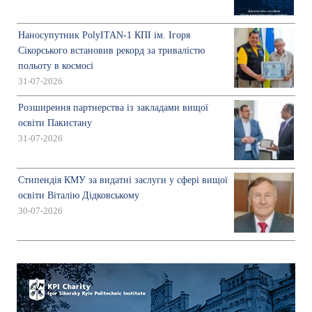
Наносупутник PolyITAN-1 КПІ ім. Ігоря
Сікорського встановив рекорд за тривалістю
польоту в космосі
31-07-2026
Розширення партнерства із закладами вищої
освіти Пакистану
31-07-2026
Стипендія КМУ за видатні заслуги у сфері вищої
освіти Віталію Дідковському
30-07-2026