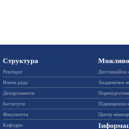
Структура
Можливос
Ректорат
Дистанційна 
Вчена рада
Академічна м
Департаменти
Перепідготовк
Інститути
Підвищення к
Факультети
Центр міжнар
Інформац
Кафедри