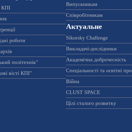
Випускникам
 КПІ
Співробітникам
ння
Актуальне
еренції
Sikorsky Challenge
ідні роботи
Викладачі-дослідники
архів
Академічна доброчесність
ький політехнік"
Спеціальності та освітні пр
ові вісті КПІ"
Війна
CLUST SPACE
Цілі сталого розвитку