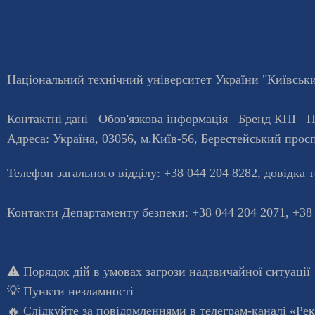
Національний технічний університет України "Київський
Контактні дані
Обов'язкова інформація
Бренд КПІ
П
Адреса:
Україна
,
03056
, м.
Київ
-56,
Берестейський просп
Телефон загального відділу:
+38 044 204 8282
, довiдка 
Контакти Департаменту безпеки: +38 044 204 2071, +38
⚠️
Порядок дій в умовах загрози надзвичайної ситуації
💡
Пункти незламності
🔥 Слідкуйте за повідомленнями в
телеграм-каналі «Ре