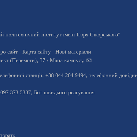
 політехнічний інститут імені Ігоря Сікорського"
ро сайт
Карта сайту
Нові матеріали
ект (Перемоги), 37
/ Мапа кампусу
,
📧
телефонної станцiї:
+38 044 204 9494
,
телефонний довідн
 097 373 5387,
Бот швидкого реагування
кторат»