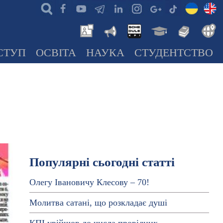
СТУП
ОСВІТА
НАУКА
СТУДЕНТСТВО
Популярні сьогодні статті
Олегу Івановичу Клесову – 70!
Молитва сатані, що розкладає душі