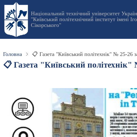
Перейти
до
Національний технічний університет Украї
"Київський політехнічний інститут імені Іг
основного
Сікорського"
вмісту
Головна
📋 Газета "Київський політехнік" № 25-26 за
📋 Газета "Київський політехнік" №