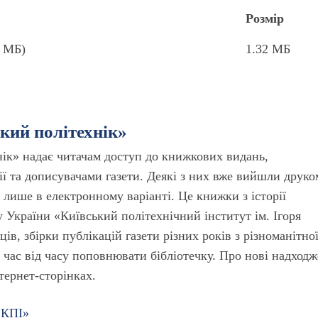
Розмір
2 МБ)
1.32 МБ
ький політехнік»
нік» надає читачам доступ до книжкових видань,
ї та дописувачами газети. Деякі з них вже вийшли друко
лише в електронному варіанті. Це книжки з історії
 України «Київський політехнічний інститут ім. Ігоря
ців, збірки публікацій газети різних років з різноманітно
 час від часу поповнювати бібліотечку. Про нові надход
нтернет-сторінках.
 КПІ»