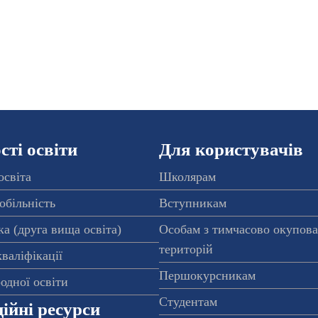
ті освіти
Для користувачів
освіта
Школярам
обільність
Вступникам
а (друга вища освіта)
Особам з тимчасово окупов
територій
валіфікації
Першокурсникам
одної освіти
Студентам
ійні ресурси