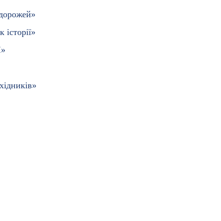
одорожей»
к історії»
І»
хідників»