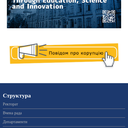
Структура
Ректорат
Вчена рада
Департаменти