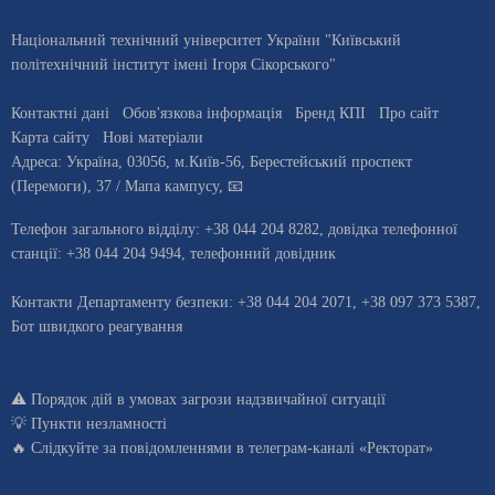
Національний технічний університет України "Київський
політехнічний інститут імені Ігоря Сікорського"
Контактні дані
Обов'язкова інформація
Бренд КПІ
Про сайт
Карта сайту
Нові матеріали
Адреса:
Україна
,
03056
, м.
Київ
-56,
Берестейський проспект
(Перемоги), 37
/ Мапа кампусу
,
📧
Телефон загального відділу:
+38 044 204 8282
, довiдка телефонної
станцiї:
+38 044 204 9494
,
телефонний довідник
Контакти Департаменту безпеки: +38 044 204 2071, +38 097 373 5387,
Бот швидкого реагування
⚠️
Порядок дій в умовах загрози надзвичайної ситуації
💡
Пункти незламності
🔥 Слідкуйте за повідомленнями в
телеграм-каналі «Ректорат»