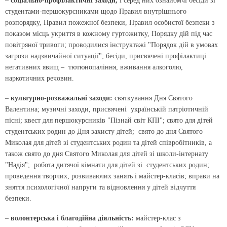
–
соціально-профілактичні заходи,
і серед них ознайомчі бесіди зі
студентами-першокурсниками щодо Правил внутрішнього
розпорядку, Правил пожежної безпеки, Правил особистої безпеки з
показом місць укриття в кожному гуртожитку, Порядку дій під час
повітряної тривоги; проводилися інструктажі "Порядок дій в умовах
загрози надзвичайної ситуації"; бесіди, присвячені профілактиці
негативних явищ – тютюнопаління, вживання алкоголю,
наркотичних речовин.
–
культурно-розважальні заходи:
святкування Дня Святого
Валентина; музичні заходи, присвячені українській патріотичній
пісні; квест для першокурсників "Пізнай світ КПІ"; свято для дітей
студентських родин до Дня захисту дітей; свято до дня Святого
Миколая для дітей зі студентських родин та дітей співробітників, а
також свято до дня Святого Миколая для дітей зі школи-інтернату
"Надія"; робота дитячої кімнати для дітей зі студентських родин;
проведення творчих, розвиваючих занять і майстер-класів; вправи на
зняття психологічної напруги та відновлення у дітей відчуття
безпеки.
–
волонтерська і благодійна діяльність:
майстер-клас з