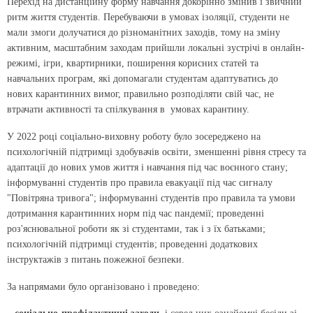
Перехід на дистанційну форму навчання докорінно змінив і звичний
ритм життя студентів. Перебуваючи в умовах ізоляції, студенти не
мали змоги долучатися до різноманітних заходів, тому на зміну
активним, масштабним заходам прийшли локальні зустрічі в онлайн-
режимі, ігри, квартирники, поширення корисних статей та
навчальних програм, які допомагали студентам адаптуватись до
нових карантинних вимог, правильно розподіляти свій час, не
втрачати активності та спілкування в умовах карантину.
У 2022 році соціально-виховну роботу було зосереджено на
психологічній підтримці здобувачів освіти, зменшенні рівня стресу та
адаптації до нових умов життя і навчання під час воєнного стану;
інформуванні студентів про правила евакуації під час сигналу
"Повітряна тривога"; інформуванні студентів про правила та умови
дотримання карантинних норм під час пандемії; проведенні
роз'яснювальної роботи як зі студентами, так і з їх батьками;
психологічній підтримці студентів; проведенні додаткових
інструктажів з питань пожежної безпеки.
За напрямами було організовано і проведено: