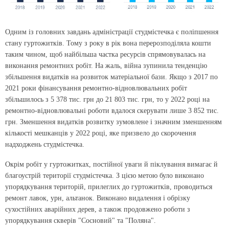
Одним із головних завдань адміністрації студмістечка є поліпшення
стану гуртожитків. Тому з року в рік вона перерозподіляла кошти
таким чином, щоб найбільша частка ресурсів спрямовувалась на
виконання ремонтних робіт. На жаль, війна зупинила тенденцію
збільшення видатків на розвиток матеріальної бази. Якщо з 2017 по
2021 роки фінансування ремонтно-відновлювальних робіт
збільшилось з 5 378 тис. грн до 21 803 тис. грн, то у 2022 році на
ремонтно-відновлювальні роботи вдалося скерувати лише 3 852 тис.
грн. Зменшення видатків розвитку зумовлене і значним зменшенням
кількості мешканців у 2022 році, яке призвело до скорочення
надходжень студмістечка.
Окрім робіт у гуртожитках, постійної уваги й піклування вимагає й
благоустрій території студмістечка. З цією метою було виконано
упорядкування територій, прилеглих до гуртожитків, проводиться
ремонт лавок, урн, альтанок. Виконано видалення і обрізку
сухостійних аварійних дерев, а також продовжено роботи з
упорядкування скверів "Сосновий" та "Поляна".