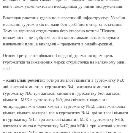
вони також укомплектовані необхідними ручними інструментами.
Внаслідок ракетних ударів по енергетичній інфраструктурі України
мешканці гуртожитків не мали безперебійного енергопостачання.
Тому на території студмістечка було створено чотири "Пункти
незламності", де здобувачі освіти мають можливість виконувати
навчальний план, а викладачі – працювати в онлайн-режимі.
Основні результати діяльності щодо підтримання приміщень
гуртожитків та інженерних мереж студмістечка на належному рівні
такі:
–
капітальні ремонти:
чотири житлові кімнати в гуртожитку №3;
дві житлові кімнати в гуртожитку №4; житлова кімната в
гуртожитку №6; три житлові кімнати в гуртожитку №8; житлові
кімнати і МЗК в гуртожитку №9; два світлових кармани і
чотирнадцять житлових кімнат в гуртожитку №12; шість житлових
кімнат, кімната вахтера і хол в гуртожитку №14; дві житлові кімнати
в гуртожитку №15; три житлові кімнати і МЗК в гуртожитку №16;
житлова кімната в гуртожитку №17; два МЗК і три житлові кімнати
в гуртожитку №18; чотири житлових кімнати, сім холів і чотири