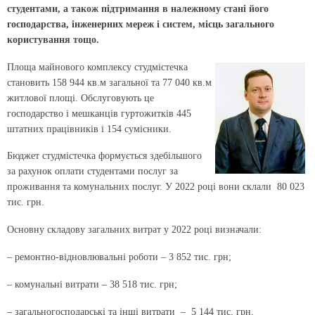
студентами, а також підтримання в належному стані його
господарства, інженерних мереж і систем, місць загального
користування тощо.
Площа майнового комплексу студмістечка
становить 158 944 кв.м загальної та 77 040 кв.м
житлової площі. Обслуговують це
господарство і мешканців гуртожитків 445
штатних працівників і 154 сумісники.
Бюджет студмістечка формується здебільшого
за рахунок оплати студентами послуг за
проживання та комунальних послуг. У 2022 році вони склали 80 023
тис. грн.
Основну складову загальних витрат у 2022 році визначали:
– ремонтно-відновлювальні роботи – 3 852 тис. грн;
– комунальні витрати – 38 518 тис. грн;
– загальногосподарські та інші витрати – 5 144 тис. грн.