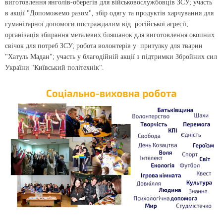
виготовлення янголів-оберегів для військовослужбовців ЗСУ; участь
в акції "Допоможемо разом", збір одягу та продуктів харчування для
гуманітарної допомоги постраждалим від російської агресії;
організація збирання металевих бляшанок для виготовлення окопних
свічок для потреб ЗСУ; робота волонтерів у притулку для тварин
"Хатуль Мадан"; участь у благодійній акції з підтримки Збройних сил
України "Київський політехнік".