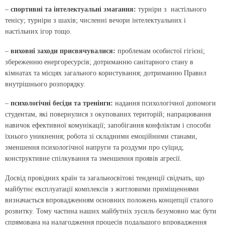
–
спортивні та інтелектуальні змагання:
турніри з настільного
тенісу; турніри з шахів; численні вечори інтелектуальних і
настільних ігор тощо.
–
виховні заходи присвячувалися:
проблемам особистої гігієні;
збереженню енергоресурсів; дотриманню санітарного стану в
кімнатах та місцях загального користування; дотриманню Правил
внутрішнього розпорядку.
–
психологічні бесіди та тренінги:
надання психологічної допомоги
студентам, які повернулися з окупованих територій; напрацювання
навичок ефективної комунікації; запобігання конфліктам і способи
їхнього уникнення; робота зі складними емоційними станами,
зменшення психологічної напруги та роздуми про суїцид;
конструктивне спілкування та зменшення проявів агресії.
Досвід провідних країн та загальносвітові тенденції свідчать, що
майбутнє експлуатації комплексів з житловими приміщеннями
визначається впровадженням основних положень концепції сталого
розвитку. Тому частина наших майбутніх зусиль безумовно має бути
спрямована на налагодження процесів подальшого впровадження