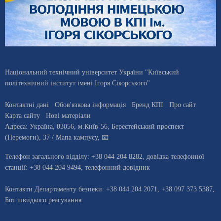
Національний технічний університет України "Київський
політехнічний інститут імені Ігоря Сікорського"
Контактні дані
Обов'язкова інформація
Бренд КПІ
Про сайт
Карта сайту
Нові матеріали
Адреса:
Україна
,
03056
, м.
Київ
-56,
Берестейський проспект
(Перемоги), 37
/ Мапа кампусу
,
📧
Телефон загального відділу:
+38 044 204 8282
, довiдка телефонної
станцiї:
+38 044 204 9494
,
телефонний довідник
Контакти Департаменту безпеки: +38 044 204 2071, +38 097 373 5387,
Бот швидкого реагування