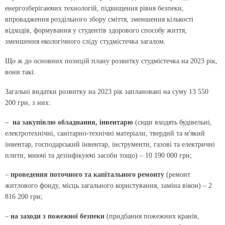
енергозберігаючих технологій, підвищення рівня безпеки,
впровадження роздільного збору сміття, зменшення кількості
відходів, формування у студентів здорового способу життя,
зменшення екологічного сліду студмістечка загалом.
Що ж до основних позицій плану розвитку студмістечка на 2023 рік,
вони такі.
Загальні видатки розвитку на 2023 рік заплановані на суму 13 550
200 грн, з них:
–
на закупівлю обладнання, інвентарю
(сюди входять будівельні,
електротехнічні, санітарно-технічні матеріали, твердий та м'який
інвентар, господарський інвентар, інструменти, газові та електричні
плити, миючі та дезінфікуючі засоби тощо) – 10 190 000 грн;
–
проведення поточного та капітального ремонту
(ремонт
житлового фонду, місць загального користування, заміна вікон) – 2
816 200 грн;
–
на заходи з пожежної безпеки
(придбання пожежних кранів,