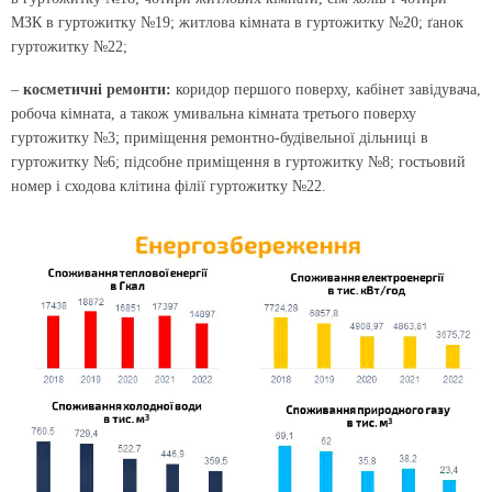
МЗК в гуртожитку №19; житлова кімната в гуртожитку №20; ґанок
гуртожитку №22;
–
косметичні ремонти:
коридор першого поверху, кабінет завідувача,
робоча кімната, а також умивальна кімната третього поверху
гуртожитку №3; приміщення ремонтно-будівельної дільниці в
гуртожитку №6; підсобне приміщення в гуртожитку №8; гостьовий
номер і сходова клітина філії гуртожитку №22.