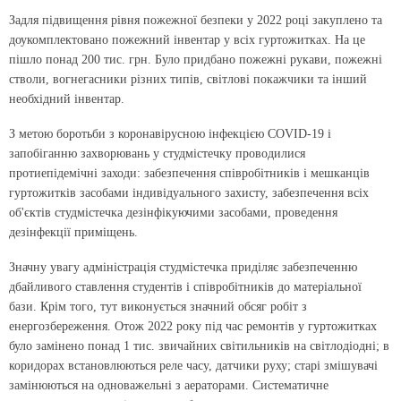
Задля підвищення рівня пожежної безпеки у 2022 році закуплено та
доукомплектовано пожежний інвентар у всіх гуртожитках. На це
пішло понад 200 тис. грн. Було придбано пожежні рукави, пожежні
стволи, вогнегасники різних типів, світлові покажчики та інший
необхідний інвентар.
З метою боротьби з коронавірусною інфекцією COVID-19 і
запобіганню захворювань у студмістечку проводилися
протиепідемічні заходи: забезпечення співробітників і мешканців
гуртожитків засобами індивідуального захисту, забезпечення всіх
об'єктів студмістечка дезінфікуючими засобами, проведення
дезінфекції приміщень.
Значну увагу адміністрація студмістечка приділяє забезпеченню
дбайливого ставлення студентів і співробітників до матеріальної
бази. Крім того, тут виконується значний обсяг робіт з
енергозбереження. Отож 2022 року під час ремонтів у гуртожитках
було замінено понад 1 тис. звичайних світильників на світлодіодні; в
коридорах встановлюються реле часу, датчики руху; старі змішувачі
замінюються на одноважельні з аераторами. Систематичне