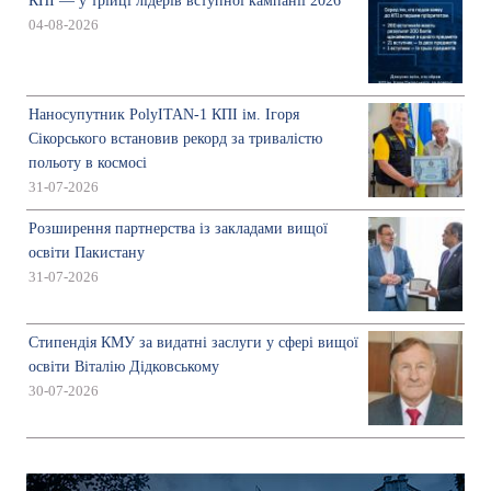
КПІ — у трійці лідерів вступної кампанії 2026
04-08-2026
Наносупутник PolyITAN-1 КПІ ім. Ігоря
Сікорського встановив рекорд за тривалістю
польоту в космосі
31-07-2026
Розширення партнерства із закладами вищої
освіти Пакистану
31-07-2026
Стипендія КМУ за видатні заслуги у сфері вищої
освіти Віталію Дідковському
30-07-2026