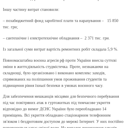
Іншу частину витрат становили:
– позабюджетний фонд заробітної плати та нарахування – 15 850
тис. грн;
– сантехнічне і електротехнічне обладнання – 2 371 тис. грн.
Із загальної суми витрат вартість ремонтних робіт складала 5,9 %.
Повномасштабна воєнна агресія рф проти України внесла суттєві
зміни в життєдіяльність студмістечка. Проте, незважаючи на
складнощі, було організовано і виконано комплекс заходів,
спрямованих на поліпшення умов проживання студентів та
підвищення рівня їхньої безпеки в умовах воєнного часу.
Для забезпечення мешканців місцями для безпечного перебування
під час повітряних атак в гуртожитках під тимчасове укриття
відповідно до вимог ДСНС України було переобладнано 14
приміщень. Всі укриття обладнано стаціонарним телефонним
зв'язком і бездротовим доступом до мережі Інтернет. У них постійно
поповнюється запас свіжої води. На випадок виникнення завалів