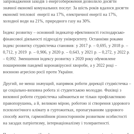
запровадження заходів з енергозбереження дозволило досягти
значної економії комунальних послуг. За шість років вдалося досягти
економії теплової енергії на 17%, електричної енергії на 17%,
холодної води на 21%, природного газу на 30%.
Індекс розвитку – основний індикатор ефективності господарсько-
фінансової діяльності підрозділу університету. Останніми роками
індекс розвитку студмістечка становив: у 2017 р. – 0,695, у 2018 р. –
0,712, у 2019 р. – 0,906, у 2020 р. – 0,643, у 2021 р. – 0,272, у 2022 р.
– 0,092. Зменшення індексу розвитку з 2020 року обумовлене
поширенням пандемії коронавірусної хвороби, а у 2022 році –
воєнною агресією росії проти України.
Другий, не менш значущий, напрямок роботи дирекції студмістечка –
це соціально-виховна робота зі студентською молоддю. Фахівці з
виховної роботи студмістечка займаються не тільки профілактикою
правопорушень, а й, великою мірою, роботою зі створення здорового
психологічного клімату в гуртожитках, пропагуванням здорового
способу життя, гармонійним різностороннім розвитком особистості
на засадах патріотизму, інтернаціоналізму і толерантності.