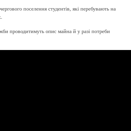
ергового поселення студентів, які перебувають на
.
ужби проводитимуть опис майна й у разі потреби