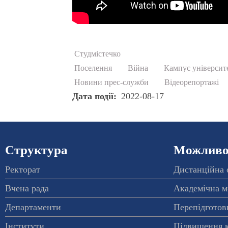
Студмістечко
Поселення
Війна
Кампус університ
Новини прес-служби
Відеорепортажі
Дата події
2022-08-17
Структура
Можливос
Ректорат
Дистанційна 
Вчена рада
Академічна м
Департаменти
Перепідготовк
Інститути
Підвищення к