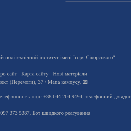
 політехнічний інститут імені Ігоря Сікорського"
ро сайт
Карта сайту
Нові матеріали
ект (Перемоги), 37
/ Мапа кампусу
,
📧
телефонної станцiї:
+38 044 204 9494
,
телефонний довідн
 097 373 5387,
Бот швидкого реагування