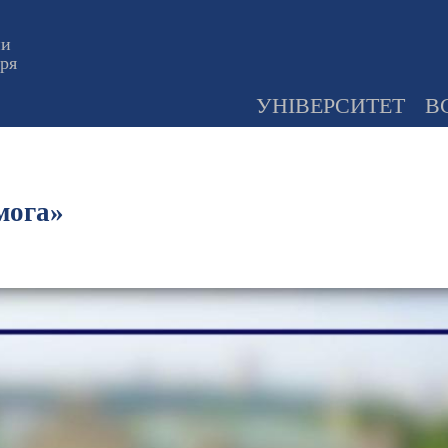
ни
оря
УНІВЕРСИТЕТ
В
мога»