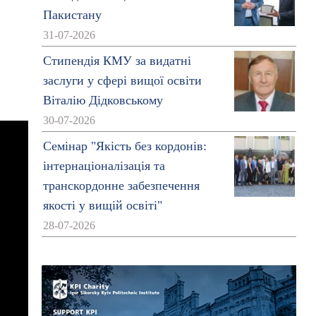
Пакистану
31-07-2026
Стипендія КМУ за видатні
заслуги у сфері вищої освіти
Віталію Дідковському
30-07-2026
Семінар "Якість без кордонів:
інтернаціоналізація та
транскордонне забезпечення
якості у вищій освіті"
28-07-2026