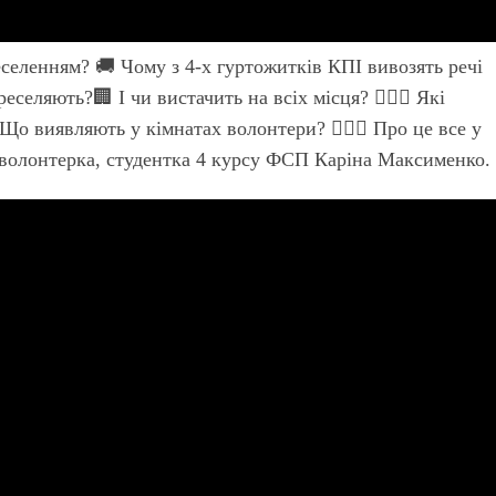
еселенням? 🚚 Чому з 4-х гуртожитків КПІ вивозять речі
селяють?🏢 І чи вистачить на всіх місця? 👩🏻‍✈️ Які
о виявляють у кімнатах волонтери? 🙆🏻‍♀️ Про це все у
олонтерка, студентка 4 курсу ФСП Каріна Максименко.