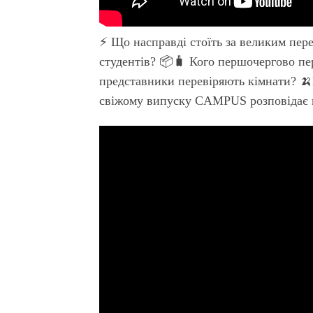
⚡️ Що насправді стоїть за великим пер
студентів? 📦🧳 Кого першочергово пере
представники перевіряють кімнати? 🍌Щ
свіжому випуску CAMPUS розповідає в