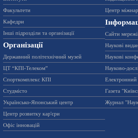
Факультети
Центр міжнар
Інформац
Кафедри
Інші підрозділи та організації
Сайти мережі
Організації
Наукові вида
Державний політехнічний музей
Наукові конф
ЦТ “КПІ-Телеком”
Науково-досл
Спорткомплекс КПІ
Електронний 
Студмісто
Газета "Київс
Українсько-Японський центр
Журнал "Наук
Центр розвитку кар'єри
Офіс інновацій