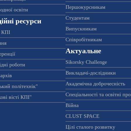
Першокурсникам
одної освіти
Студентам
ійні ресурси
Випускникам
 КПІ
Співробітникам
ння
Актуальне
еренції
Sikorsky Challenge
ідні роботи
Викладачі-дослідники
архів
Академічна доброчесність
ький політехнік"
Спеціальності та освітні пр
ові вісті КПІ"
Війна
CLUST SPACE
Цілі сталого розвитку