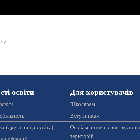
ету
ті освіти
Для користувачів
освіта
Школярам
обільність
Вступникам
а (друга вища освіта)
Особам з тимчасово окупов
територій
валіфікації