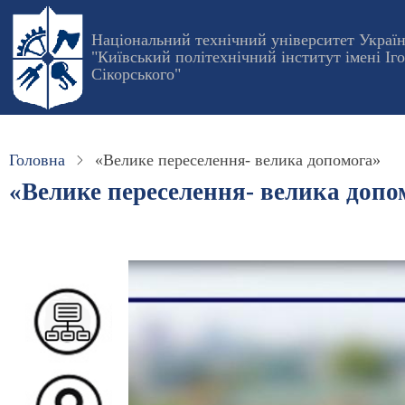
Перейти
до
Національний технічний університет Украї
"Київський політехнічний інститут імені Іг
основного
Сікорського"
вмісту
Головна
«Велике переселення- велика допомога»
«Велике переселення- велика допо