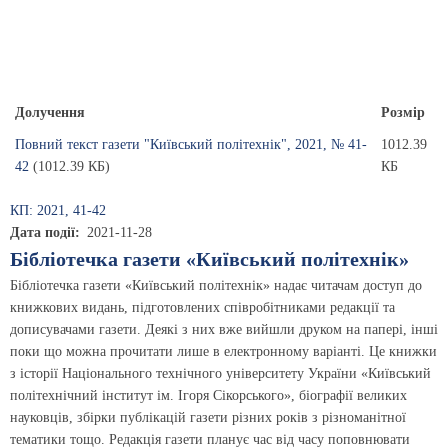
Долучення
Розмір
Повний текст газети "Київський політехнік", 2021, № 41-
1012.39
42
(1012.39 КБ)
КБ
КП: 2021, 41-42
Дата події
2021-11-28
Бібліотечка газети «Київський політехнік»
Бібліотечка газети «Київський політехнік» надає читачам доступ до
книжкових видань, підготовлених співробітниками редакції та
дописувачами газети. Деякі з них вже вийшли друком на папері, інші
поки що можна прочитати лише в електронному варіанті. Це книжки
з історії Національного технічного університету України «Київський
політехнічний інститут ім. Ігоря Сікорського», біографії великих
науковців, збірки публікацій газети різних років з різноманітної
тематики тощо. Редакція газети планує час від часу поповнювати