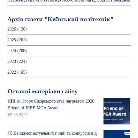
Наносупутник «PolyITAN-2-SAU»: космічна одіссея розпочалася!
Архів газети "Київський політехнік"
2026
(120)
2025
(201)
2024
(208)
2023
(224)
2022
(165)
Останні матеріали сайту
КПІ ім. Ігоря Сікорського став лауреатом 2026
Friend of IEEE MGA Award
05-08-2026
🕔 Дайджест актуальних подій та конкурсів від