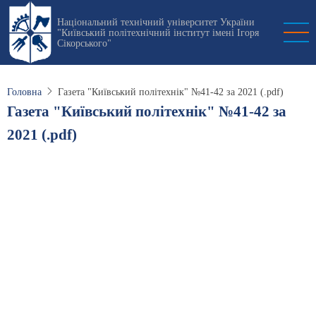
Перейти
Національний технічний університет України
до
"Київський політехнічний інститут імені Ігоря
основного
Сікорського"
вмісту
Головна
Газета "Київський політехнік" №41-42 за 2021 (.pdf)
Газета "Київський політехнік" №41-42 за
2021 (.pdf)