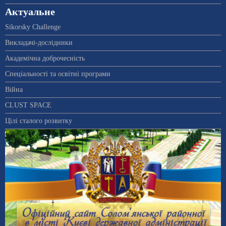
Актуальне
Sikorsky Challenge
Викладачі-дослідники
Академічна доброчесність
Спеціальності та освітні програми
Війна
CLUST SPACE
Цілі сталого розвитку