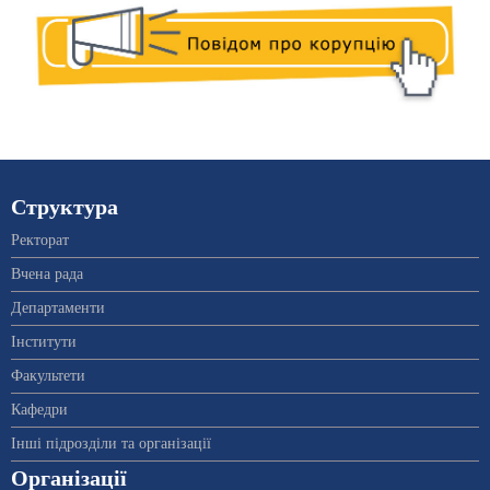
Структура
Ректорат
Вчена рада
Департаменти
Інститути
Факультети
Кафедри
Інші підрозділи та організації
Організації