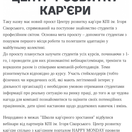
Таку назву має новий проєкт Центру розвитку кар'єри КПІ ім. Ігоря
Сікорського, спрямований на поступове знайомство студентів з
професійним світом. Основна мета проєкту – допомогти студентам з
пошуком першого місця роботи та полегшити адаптацію у
майбутньому колективі.
До проєкту планується залучати студентів усіх курсів, починаючи з 1-
го, і проводити для них різноманітні вебінари/семінари, тренінги та
воркшопи разом із спікерами компаній-роботодавців. Теми
різнитимуться відповідно до курсу. Участь стейкхолдерів (тобто
фізичних чи юридичних осіб, які мають легітимний інтерес у
діяльності організації) є необхідною умовою отримання студентами
інформації про реальну ситуацію на ринку праці, до того ж це чудова
нагода для компанії познайомитися та оцінити своїх потенційних
працівників, дати цінні настанови щодо додаткових навичок і вмінь.
Нещодавно в межах "Школи кар'єрного зростання" відбулися
вебінари від партнерів КПІ ім. Ігоря Сікорського. Центр розвитку
кар'єри спільно з кар'єрним порталом HAPPY MONDAY провели