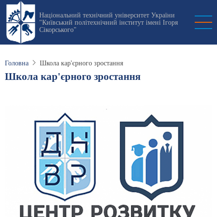
Перейти
Національний технічний університет України
до
"Київський політехнічний інститут імені Ігоря
основного
Сікорського"
вмісту
Головна
Школа кар'єрного зростання
Школа кар'єрного зростання