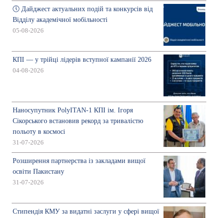
🕔 Дайджест актуальних подій та конкурсів від
Відділу академічної мобільності
05-08-2026
КПІ — у трійці лідерів вступної кампанії 2026
04-08-2026
Наносупутник PolyITAN-1 КПІ ім. Ігоря
Сікорського встановив рекорд за тривалістю
польоту в космосі
31-07-2026
Розширення партнерства із закладами вищої
освіти Пакистану
31-07-2026
Стипендія КМУ за видатні заслуги у сфері вищої