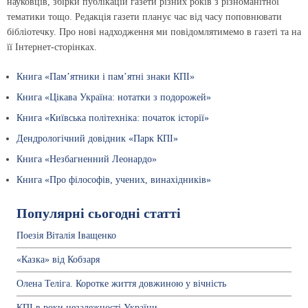
науковців, збірки публікацій газети різних років з різноманітної
тематики тощо. Редакція газети планує час від часу поповнювати
бібліотечку. Про нові надходження ми повідомлятимемо в газеті та на
її Інтернет-сторінках.
Книга «Пам’ятники і пам’ятні знаки КПІ»
Книга «Цікава Україна: нотатки з подорожей»
Книга «Київська політехніка: початок історії»
Дендрологічний довідник «Парк КПІ»
Книга «Незбагненний Леонардо»
Книга «Про філософів, учених, винахідників»
Популярні сьогодні статті
Поезія Віталія Іващенко
«Казка» від Кобзаря
Олена Теліга. Коротке життя довжиною у вічність
КПІ в роки незалежності України