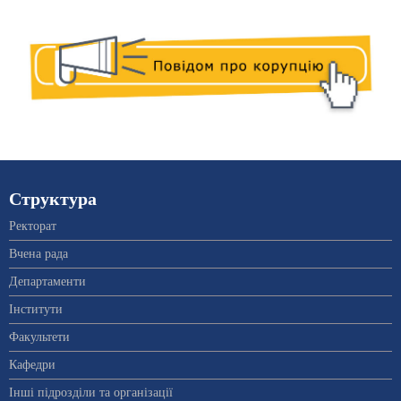
Структура
Ректорат
Вчена рада
Департаменти
Інститути
Факультети
Кафедри
Інші підрозділи та організації