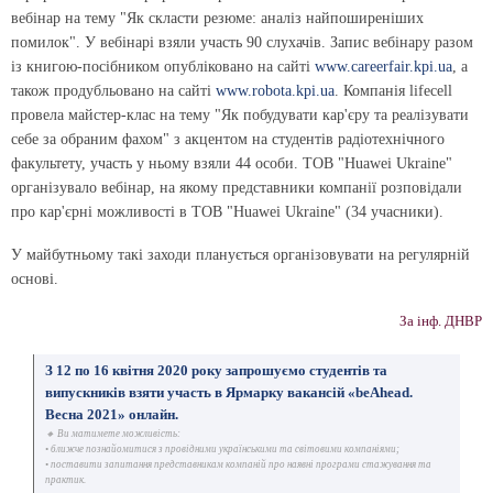
вебінар на тему "Як скласти резюме: аналіз найпоширеніших
помилок". У вебінарі взяли участь 90 слухачів. Запис вебінару разом
із книгою-посібником опубліковано на сайті
www.careerfair.kpi.ua
, а
також продубльовано на сайті
www.robota.kpi.ua
. Компанія lifecell
провела майстер-клас на тему "Як побудувати кар'єру та реалізувати
себе за обраним фахом" з акцентом на студентів радіотехнічного
факультету, участь у ньому взяли 44 особи. ТОВ "Huawei Ukraine"
організувало вебінар, на якому представники компанії розповідали
про кар'єрні можливості в ТОВ "Huawei Ukraine" (34 учасники).
У майбутньому такі заходи планується організовувати на регулярній
основі.
За інф. ДНВР
З 12 по 16 квітня 2020 року запрошуємо студентів та
випускників взяти участь в Ярмарку вакансій «beAhead.
Весна 2021» онлайн.
🔸 Ви матимете можливість:
• ближче познайомитися з провідними українськими та світовими компаніями;
• поставити запитання представникам компаній про наявні програми стажування та
практик.