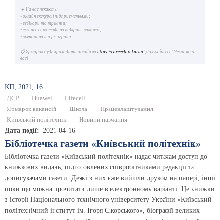
🔸 На вас чекають:
• онлайн екскурсії підприємствами;
• вебінари та тренінги;
• експрес співбесіди на відкриті вакансії;
• вікторини та розіграші.
📋 Ярмарок буде проходити онлайн на
https://careerfair.kpi.ua
! Долучайтесь! Чекаємо на
вас!
КП, 2021, 16
ДСР
Huawei
Lifecell
Ярмарок вакансій
Школа
Працевлаштування
Київський політехнік
Новини навчання
Дата події
2021-04-16
Бібліотечка газети «Київський політехнік»
Бібліотечка газети «Київський політехнік» надає читачам доступ до
книжкових видань, підготовлених співробітниками редакції та
дописувачами газети. Деякі з них вже вийшли друком на папері, інші
поки що можна прочитати лише в електронному варіанті. Це книжки
з історії Національного технічного університету України «Київський
політехнічний інститут ім. Ігоря Сікорського», біографії великих