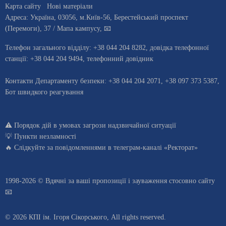
Карта сайту
Нові матеріали
Адреса:
Україна
,
03056
, м.
Київ
-56,
Берестейський проспект
(Перемоги), 37
/ Мапа кампусу
,
📧
Телефон загального відділу:
+38 044 204 8282
, довiдка телефонної
станцiї:
+38 044 204 9494
,
телефонний довідник
Контакти Департаменту безпеки: +38 044 204 2071, +38 097 373 5387,
Бот швидкого реагування
⚠️
Порядок дій в умовах загрози надзвичайної ситуації
💡
Пункти незламності
🔥 Слідкуйте за повідомленнями в
телеграм-каналі «Ректорат»
1998-2026 © Вдячні за ваші
пропозиції і зауваження стосовно сайту
📧
© 2026 КПІ ім. Ігоря Сікорського, All rights reserved.