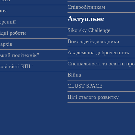
Співробітникам
ння
Актуальне
еренції
Sikorsky Challenge
ідні роботи
Викладачі-дослідники
архів
Академічна доброчесність
ький політехнік"
Спеціальності та освітні пр
ові вісті КПІ"
Війна
CLUST SPACE
Цілі сталого розвитку