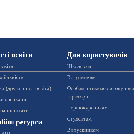
ті освіти
Для користувачів
освіта
Школярам
обільність
Вступникам
а (друга вища освіта)
Особам з тимчасово окупов
територій
валіфікації
Першокурсникам
одної освіти
Студентам
ійні ресурси
Випускникам
 КПІ