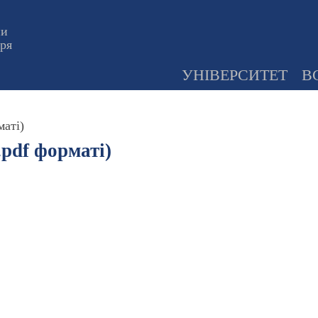
ни
оря
УНІВЕРСИТЕТ
В
маті)
.pdf форматі)