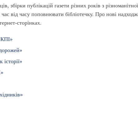
ців, збірки публікацій газети різних років з різноманітно
 час від часу поповнювати бібліотечку. Про нові надход
нтернет-сторінках.
 КПІ»
одорожей»
к історії»
І»
хідників»