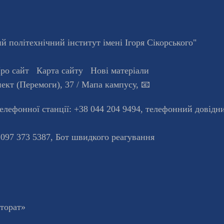
 політехнічний інститут імені Ігоря Сікорського"
ро сайт
Карта сайту
Нові матеріали
ект (Перемоги), 37
/ Мапа кампусу
,
📧
телефонної станцiї:
+38 044 204 9494
,
телефонний довідн
 097 373 5387,
Бот швидкого реагування
кторат»