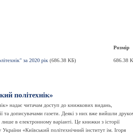
Розмір
ітехнік" за 2020 рік
(686.38 КБ)
686.38 
ький політехнік»
нік» надає читачам доступ до книжкових видань,
ї та дописувачами газети. Деякі з них вже вийшли друко
лише в електронному варіанті. Це книжки з історії
 України «Київський політехнічний інститут ім. Ігоря