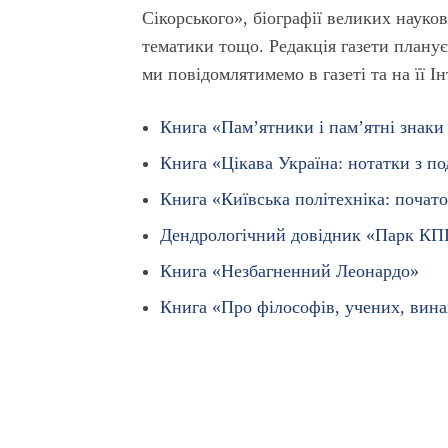
Сікорського», біографії великих науков
тематики тощо. Редакція газети планує
ми повідомлятимемо в газеті та на її І
Книга «Пам’ятники і пам’ятні знаки
Книга «Цікава Україна: нотатки з п
Книга «Київська політехніка: почато
Дендрологічний довідник «Парк КП
Книга «Незбагненний Леонардо»
Книга «Про філософів, учених, вина