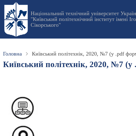
Перейти
до
Національний технічний університет Украї
"Київський політехнічний інститут імені Іг
основного
Сікорського"
вмісту
Головна
Київський політехнік, 2020, №7 (у .pdf фор
Київський політехнік, 2020, №7 (у 