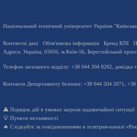
Національний технічний університет України "Київський
Контактні дані
Обов'язкова інформація
Бренд КПІ
П
Адреса:
Україна
,
03056
, м.
Київ
-56,
Берестейський просп
Телефон загального відділу:
+38 044 204 8282
, довiдка 
Контакти Департаменту безпеки: +38 044 204 2071, +38
⚠️
Порядок дій в умовах загрози надзвичайної ситуації
💡
Пункти незламності
🔥 Слідкуйте за повідомленнями в
телеграм-каналі «Ре