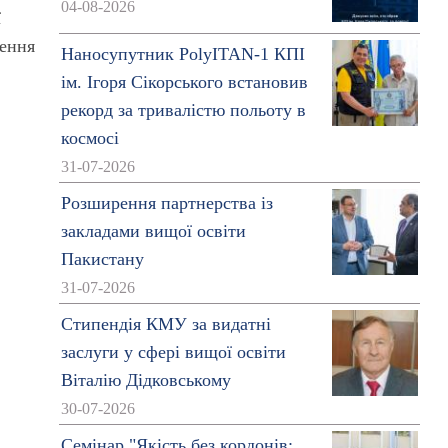
04-08-2026
ї
ження
Наносупутник PolyITAN-1 КПІ
ім. Ігоря Сікорського встановив
рекорд за тривалістю польоту в
космосі
31-07-2026
Розширення партнерства із
закладами вищої освіти
Пакистану
31-07-2026
Стипендія КМУ за видатні
заслуги у сфері вищої освіти
Віталію Дідковському
30-07-2026
Семінар "Якість без кордонів: