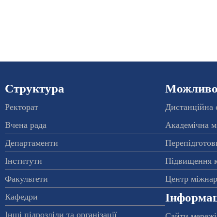
Структура
Можливос
Ректорат
Дистанційна 
Вчена рада
Академічна м
Департаменти
Перепідготовк
Інститути
Підвищення к
Факультети
Центр міжнар
Інформац
Кафедри
Інші підрозділи та організації
Сайти мережі