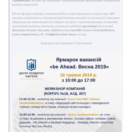
«ПриватБанк»
та інші), що зацікавлені у працевлаштуванні перспективних студентів та
молодих спеціалістів.
Під час Ярмарку студенти і випускники КПІ ім. Ігоря Сікорського, а також інших ЗВО
зможуть ознайомитись з діяльністю представлених компаній та організацій, отримати
інформацію про наявні вакансії та відкриті програми з працевлаштування, стажування,
проходження практики, матимуть можливість відвідати
презентації
від компаній
Materialise Ukraine, Netcracker, SoftServe, Coca-Cola HBC Careers Ukraine&Moldova,
razom communications, АТ «Райффайзен Банк Аваль»
та інші.
Запрошуємо всіх бажаючих!!! Вхід вільний!