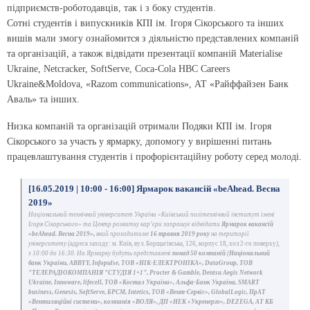
підприємств-роботодавців, так і з боку студентів.
Сотні студентів і випускників КПІ ім. Ігоря Сікорського та інших
вишів мали змогу ознайомится з діяльністю представлених компаній
та організацій, а також відвідати презентації компаній Materialise
Ukraine, Netcracker, SoftServe, Coca-Cola HBC Careers
Ukraine&Moldova, «Razom communications», АТ «Райффайзен Банк
Аваль» та інших.
Низка компаній та організацій отримали Подяки КПІ ім. Ігоря
Сікорського за участь у ярмарку, допомогу у вирішенні питань
працевлаштування студентів і профорієнтаційну роботу серед молоді.
[16.05.2019 | 10:00 - 16:00] Ярмарок вакансій «beAhead. Весна
2019»
Національний технічний університет України «Київський політехнічний інститут імені
Ігоря Сікорського» та Центр розвитку кар’єри запрошує відвідати
Ярмарок вакансій
«beAhead. Весна 2019»,
який проходитиме
16 травня 2019 року
на території
університету (
адреса заходу: м. Київ, вул. Борщагівська, 126, корпус 18, хол 2-го поверху
),
з 10:00 до 16:30. На Ярмарку будуть представлені
понад 50 компаній
(
Національний
банк України, ABBYY, Infopulse, ТОВ «НІК-ЕЛЕКТРОНІКА», DataGroup, ТОВ
"ТЕЛЕРАДІОКОМПАНІЯ "СТУДІЯ 1+1", Procter & Gamble, Dentsu Aegis Network
Ukraine, Innoware, lifecell, ТОВ «Костал Україна», Альфа-Банк Україна, SMART
business, Genesis, SoftServe, БРСМ, Intetics, ТОВ «Вент-Сервіс», GlobalLogic, ПрАТ
«Вентиляційні системи», компанія «ВОЛЯ», ДП «НЕК «Укренерго», DEZEGA, АТ КБ