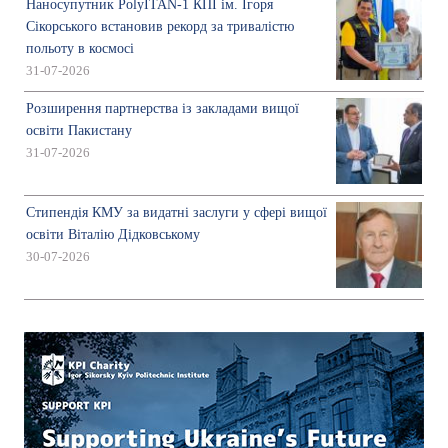
Наносупутник PolyITAN-1 КПІ ім. Ігоря
Сікорського встановив рекорд за тривалістю
польоту в космосі
31-07-2026
Розширення партнерства із закладами вищої
освіти Пакистану
31-07-2026
Стипендія КМУ за видатні заслуги у сфері вищої
освіти Віталію Дідковському
30-07-2026