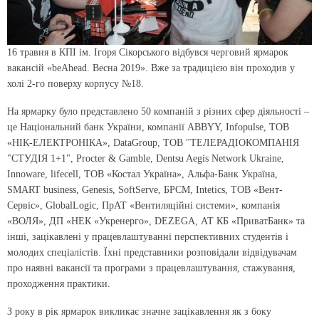
16 травня в КПІ ім. Ігоря Сікорського відбувся черговий ярмарок
вакансій «beAhead. Весна 2019». Вже за традицією він проходив у
холі 2-го поверху корпусу №18.
На ярмарку було представлено 50 компаній з різних сфер діяльності –
це Національний банк України, компанії ABBYY, Infopulse, ТОВ
«НІК-ЕЛЕКТРОНІКА», DataGroup, ТОВ "ТЕЛЕРАДІОКОМПАНІЯ
"СТУДІЯ 1+1", Procter & Gamble, Dentsu Aegis Network Ukraine,
Innoware, lifecell, ТОВ «Костал Україна», Альфа-Банк Україна,
SMART business, Genesis, SoftServe, БРСМ, Intetics, ТОВ «Вент-
Сервіс», GlobalLogic, ПрАТ «Вентиляційні системи», компанія
«ВОЛЯ», ДП «НЕК «Укренерго», DEZEGA, АТ КБ «ПриватБанк» та
інші, зацікавлені у працевлаштуванні перспективних студентів і
молодих спеціалістів. Їхні представники розповідали відвідувачам
про наявні вакансії та програми з працевлаштування, стажування,
проходження практики.
З року в рік ярмарок викликає значне зацікавлення як з боку