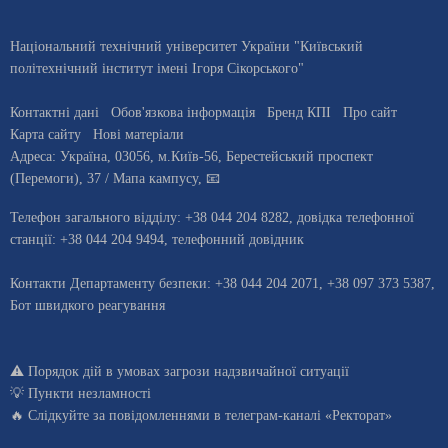
Національний технічний університет України "Київський
політехнічний інститут імені Ігоря Сікорського"
Контактні дані
Обов'язкова інформація
Бренд КПІ
Про сайт
Карта сайту
Нові матеріали
Адреса:
Україна
,
03056
, м.
Київ
-56,
Берестейський проспект
(Перемоги), 37
/ Мапа кампусу
,
📧
Телефон загального відділу:
+38 044 204 8282
, довiдка телефонної
станцiї:
+38 044 204 9494
,
телефонний довідник
Контакти Департаменту безпеки: +38 044 204 2071, +38 097 373 5387,
Бот швидкого реагування
⚠️
Порядок дій в умовах загрози надзвичайної ситуації
💡
Пункти незламності
🔥 Слідкуйте за повідомленнями в
телеграм-каналі «Ректорат»