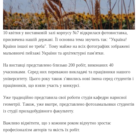
10 квітня у виставковій залі корпусу №7 відкрилася фотовиставка,
присвячена нашій державі. Її основна тема звучить так: "Україна!
Країни іншої не треба". Тому майже на всіх фотографіях зображені
мальовничі пейзажі України та архітектурні пам'ятки.
На виставці представлено близько 200 робіт, виконаних 40
учасниками. Серед них переважно викладачі та працівники нашого
університету. Цього року також з'явились нові імена серед студентів і
працівників, що взяли участь у конкурсі.
Уже традиційно представила свої роботи студія кафедри нарисної
геометрії. Також, уже вкотре, представлено фотозамальовки студентів
із студії приладобудівного факультету.
Важливо відмітити, що з кожним роком відчутно зростає
професіоналізм авторів та якість їх робіт.