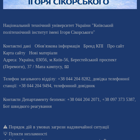
Національний технічний університет України "Київський
політехнічний інститут імені Ігоря Сікорського"
Контактні дані
Обов'язкова інформація
Бренд КПІ
Про сайт
Карта сайту
Нові матеріали
Адреса:
Україна
,
03056
, м.
Київ
-56,
Берестейський проспект
(Перемоги), 37
/ Мапа кампусу
,
📧
Телефон загального відділу:
+38 044 204 8282
, довiдка телефонної
станцiї:
+38 044 204 9494
,
телефонний довідник
Контакти Департаменту безпеки: +38 044 204 2071, +38 097 373 5387,
Бот швидкого реагування
⚠️
Порядок дій в умовах загрози надзвичайної ситуації
💡
Пункти незламності