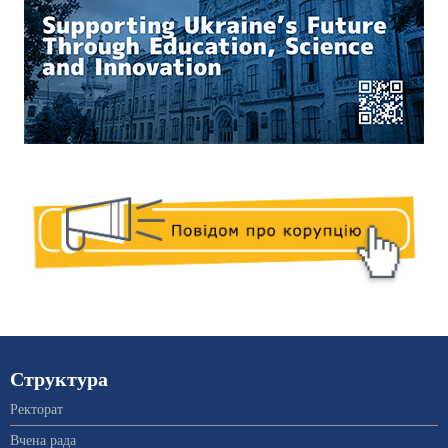
Структура
Ректорат
Вчена рада