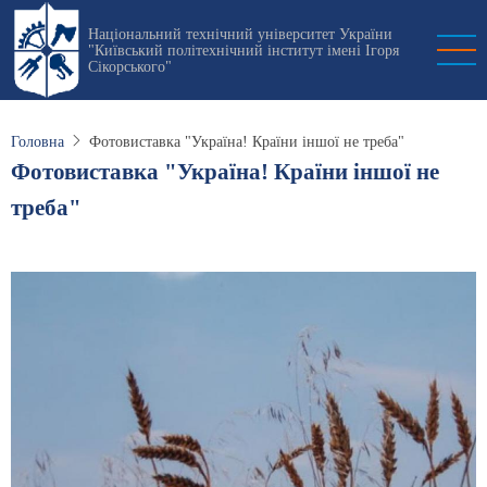
Перейти
Національний технічний університет України
до
"Київський політехнічний інститут імені Ігоря
основного
Сікорського"
вмісту
Головна
Фотовиставка "Україна! Країни іншої не треба"
Фотовиставка "Україна! Країни іншої не
треба"