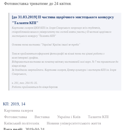
Фотовиставка триватиме до 24 квітня.
[до 31.03.2019] ІІ частина щорічного мистецького конкурсу
"Таланти КПІ"
Картинна галерея ЦКМ КПІ ім. Ігоря Сікорського запрошує всіх студентів,
співробітників нашого університету та гостей взяти участь у ІІ частині щорічного
мистецького конкурсу "Таланти КПІ"
Основна тема виставки:"Україна! Країни іншої не треба"
Також приймаються оформлені фотографії на вільні теми та цікаві роботи з
комп'ютерної графіки.
Відкривається виставка на початку квітня у виставковій залі корп. № 7 та триватиме до
кінця місяця.
За довідками звертайтесь: Картинна галерея, Центр культури і мистецтв КПІ ім. Ігоря
Сікорського,
к. 201, тел. 204-91-35.
Роботи приймаються до кінця березня.
КП: 2019, 14
Картинна галерея
Фотовиставка
Виставка
Україна і Київ
Таланти КПІ
Київський політехнік
Новини університетського життя
Дата події
2019-04-24