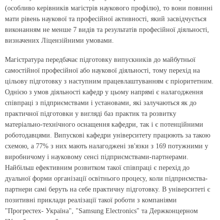
(особливо керівників магістрів наукового профілю), то вони повинні
мати рівень наукової та професійної активності, який засвідчується
виконанням не менше 7 видів та результатів професійної діяльності,
визначених Ліцензійними умовами.
Магістратура передбачає підготовку випускників до майбутньої
самостійної професійної або наукової діяльності, тому перехід на
цільову підготовку з наступним працевлаштуванням є пріоритетним.
Однією з умов діяльності кафедр у цьому напрямі є налагодження
співпраці з підприємствами і установами, які залучаються як до
практичної підготовки у вигляді баз практик та розвитку
матеріально-технічного оснащення кафедри, так і є потенційними
роботодавцями. Випускові кафедри університету працюють за такою
схемою, а 77% з них мають налагоджені зв'язки з 169 потужними у
виробничому і науковому сенсі підприємствами-партнерами.
Найбільш ефективним розвитком такої співпраці є перехід до
дуальної форми організації освітнього процесу, коли підприємства-
партнери самі беруть на себе практичну підготовку. В університеті є
позитивні приклади реалізації такої роботи з компаніями
"Прогрестех- Україна", "Samsung Electronics" та Держконцерном