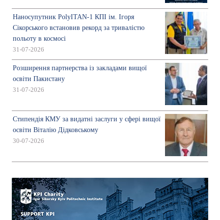
Наносупутник PolyITAN-1 КПІ ім. Ігоря
Сікорського встановив рекорд за тривалістю
польоту в космосі
31-07-2026
Розширення партнерства із закладами вищої
освіти Пакистану
31-07-2026
Стипендія КМУ за видатні заслуги у сфері вищої
освіти Віталію Дідковському
30-07-2026