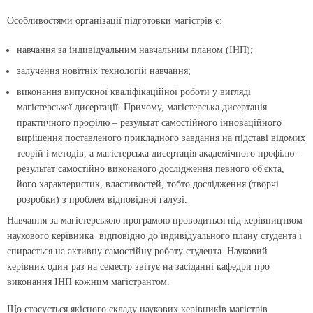
Особливостями організації підготовки магістрів є:
навчання за індивідуальним навчальним планом (ІНП);
залучення новітніх технологій навчання;
виконання випускної кваліфікаційної роботи у вигляді
магістерської дисертації. Причому, магістерська дисертація
практичного профілю – результат самостійного інноваційного
вирішення поставленого прикладного завдання на підставі відомих
теорій і методів, а магістерська дисертація академічного профілю –
результат самостійно виконаного дослідження певного об'єкта,
його характеристик, властивостей, тобто дослідження (творчі
розробки) з проблем відповідної галузі.
Навчання за магістерською програмою проводиться під керівництвом
наукового керівника відповідно до індивідуального плану студента і
спирається на активну самостійну роботу студента. Науковий
керівник один раз на семестр звітує на засіданні кафедри про
виконання ІНП кожним магістрантом.
Що стосується якісного складу наукових керівників магістрів