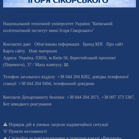
Національний технічний університет України "Київський
політехнічний інститут імені Ігоря Сікорського"
Контактні дані
Обов'язкова інформація
Бренд КПІ
Про сайт
Карта сайту
Нові матеріали
Адреса:
Україна
,
03056
, м.
Київ
-56,
Берестейський проспект
(Перемоги), 37
/ Мапа кампусу
,
📧
Телефон загального відділу:
+38 044 204 8282
, довiдка телефонної
станцiї:
+38 044 204 9494
,
телефонний довідник
Контакти Департаменту безпеки: +38 044 204 2071, +38 097 373 5387,
Бот швидкого реагування
⚠️
Порядок дій в умовах загрози надзвичайної ситуації
💡
Пункти незламності
🔥 Слідкуйте за повідомленнями в
телеграм-каналі «Ректорат»