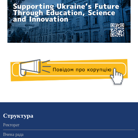
Структура
Ректорат
Вчена рада