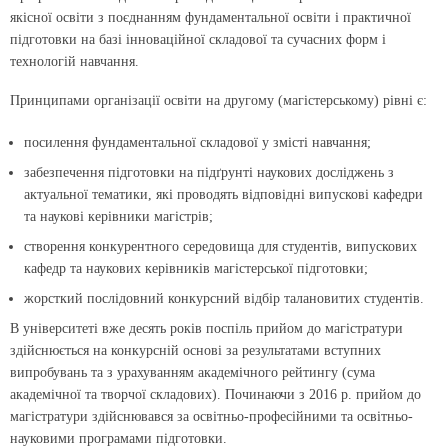
якісної освіти з поєднанням фундаментальної освіти і практичної
підготовки на базі інноваційної складової та сучасних форм і
технологій навчання.
Принципами організації освіти на другому (магістерському) рівні є:
посилення фундаментальної складової у змісті навчання;
забезпечення підготовки на підґрунті наукових досліджень з
актуальної тематики, які проводять відповідні випускові кафедри
та наукові керівники магістрів;
створення конкурентного середовища для студентів, випускових
кафедр та наукових керівників магістерської підготовки;
жорсткий послідовний конкурсний відбір талановитих студентів.
В університеті вже десять років поспіль прийом до магістратури
здійснюється на конкурсній основі за результатами вступних
випробувань та з урахуванням академічного рейтингу (сума
академічної та творчої складових). Починаючи з 2016 р. прийом до
магістратури здійснювався за освітньо-професійними та освітньо-
науковими програмами підготовки.