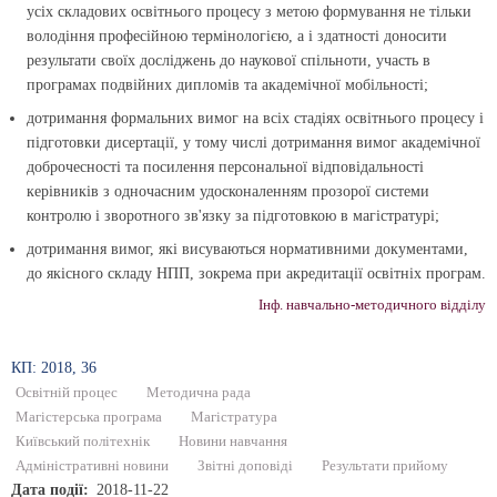
усіх складових освітнього процесу з метою формування не тільки
володіння професійною термінологією, а і здатності доносити
результати своїх досліджень до наукової спільноти, участь в
програмах подвійних дипломів та академічної мобільності;
дотримання формальних вимог на всіх стадіях освітнього процесу і
підготовки дисертації, у тому числі дотримання вимог академічної
доброчесності та посилення персональної відповідальності
керівників з одночасним удосконаленням прозорої системи
контролю і зворотного зв'язку за підготовкою в магістратурі;
дотримання вимог, які висуваються нормативними документами,
до якісного складу НПП, зокрема при акредитації освітніх програм.
Інф. навчально-методичного відділу
КП: 2018, 36
Освітній процес
Методична рада
Магістерська програма
Магістратура
Київський політехнік
Новини навчання
Адміністративні новини
Звітні доповіді
Результати прийому
Дата події
2018-11-22