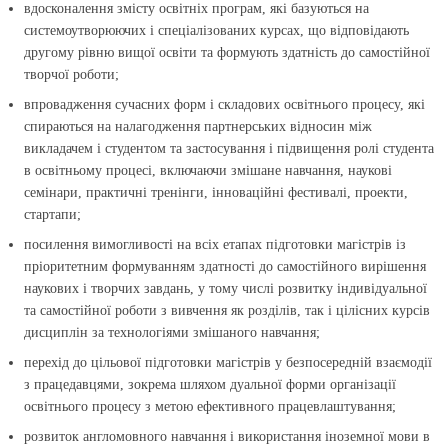
вдосконалення змісту освітніх програм, які базуються на
системоутворюючих і спеціалізованих курсах, що відповідають
другому рівню вищої освіти та формують здатність до самостійної
творчої роботи;
впровадження сучасних форм і складових освітнього процесу, які
спираються на налагодження партнерських відносин між
викладачем і студентом та застосування і підвищення ролі студента
в освітньому процесі, включаючи змішане навчання, наукові
семінари, практичні тренінги, інноваційні фестивалі, проекти,
стартапи;
посилення вимогливості на всіх етапах підготовки магістрів із
пріоритетним формуванням здатності до самостійного вирішення
наукових і творчих завдань, у тому числі розвитку індивідуальної
та самостійної роботи з вивчення як розділів, так і цілісних курсів
дисциплін за технологіями змішаного навчання;
перехід до цільової підготовки магістрів у безпосередній взаємодії
з працедавцями, зокрема шляхом дуальної форми організації
освітнього процесу з метою ефективного працевлаштування;
розвиток англомовного навчання і використання іноземної мови в