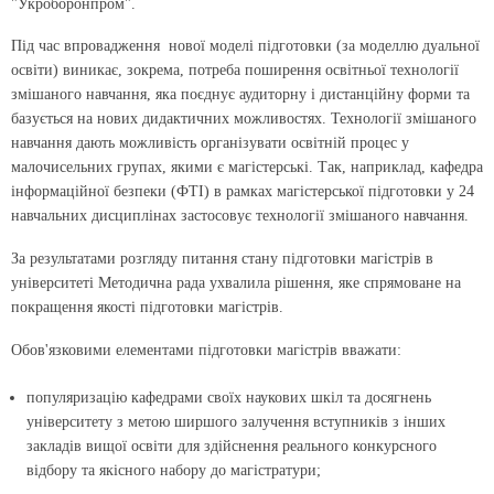
"Укроборонпром".
Під час впровадження нової моделі підготовки (за моделлю дуальної
освіти) виникає, зокрема, потреба поширення освітньої технології
змішаного навчання, яка поєднує аудиторну і дистанційну форми та
базується на нових дидактичних можливостях. Технології змішаного
навчання дають можливість організувати освітній процес у
малочисельних групах, якими є магістерські. Так, наприклад, кафедра
інформаційної безпеки (ФТІ) в рамках магістерської підготовки у 24
навчальних дисциплінах застосовує технології змішаного навчання.
За результатами розгляду питання стану підготовки магістрів в
університеті Методична рада ухвалила рішення, яке спрямоване на
покращення якості підготовки магістрів.
Обов'язковими елементами підготовки магістрів вважати:
популяризацію кафедрами своїх наукових шкіл та досягнень
університету з метою ширшого залучення вступників з інших
закладів вищої освіти для здійснення реального конкурсного
відбору та якісного набору до магістратури;