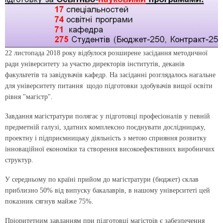
22 листопада 2018 року відбулося розширене засідання методичної
ради університету за участю директорів інститутів, деканів
факультетів та завідувачів кафедр. На засіданні розглядалось нагальне
для університету питання щодо підготовки здобувачів вищої освіти
рівня "магістр".
Завдання магістратури полягає у підготовці професіоналів у певній
предметній галузі, здатних комплексно поєднувати дослідницьку,
проектну і підприємницьку діяльність з метою сприяння розвитку
інноваційної економіки та створення високоефективних виробничих
структур.
У середньому по країні прийом до магістратури (бюджет) склав
приблизно 50% від випуску бакалаврів, в нашому університеті цей
показник сягнув майже 75%.
Пріоритетним завданням при підготовці магістрів є забезпечення