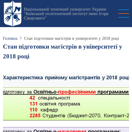
Перейти
Національний технічний університет України
до
"Київський політехнічний інститут імені Ігоря
основного
Сікорського"
вмісту
Головна
Стан підготовки магістрів в університеті у 2018 році
Стан підготовки магістрів в університеті у
2018 році