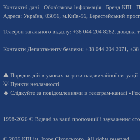
Контактні дані
Обов'язкова інформація
Бренд КПІ
П
Адреса:
Україна
,
03056
, м.
Київ
-56,
Берестейський просп
Телефон загального відділу:
+38 044 204 8282
, довiдка 
Контакти Департаменту безпеки: +38 044 204 2071, +38
⚠️
Порядок дій в умовах загрози надзвичайної ситуації
💡
Пункти незламності
🔥 Слідкуйте за повідомленнями в
телеграм-каналі «Ре
1998-2026 © Вдячні за ваші
пропозиції і зауваження ст
© 2026 КПІ ім. Ігоря Сікорського, All rights reserved.