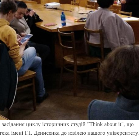
 засідання циклу історичних студій "Think about it", що
тека імені Г.І. Денисенка до ювілею нашого університету