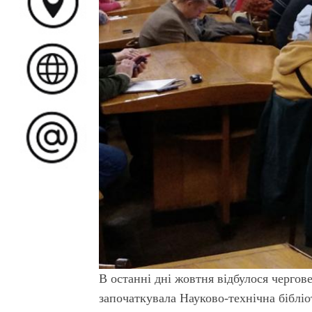
В останні дні жовтня відбулося чергове
започаткувала Науково-технічна бібліо