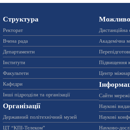
Структура
Можливос
Ректорат
Дистанційна 
Вчена рада
Академічна м
Департаменти
Перепідготовк
Інститути
Підвищення к
Факультети
Центр міжнар
Інформац
Кафедри
Інші підрозділи та організації
Сайти мережі
Організації
Наукові вида
Державний політехнічний музей
Наукові конф
ЦТ “КПІ-Телеком”
Науково-досл