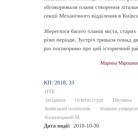
обговорювали плани створення літальни
секції Механічного відділення в Київ
Збереглося багато планів міста, стари
різні періоди. Зустріч тривала понад 
раз поговоримо про цей історичний ра
Марина Мірошниче
КП: 2018, 33
НТБ
Засідання
Освітні студії
Шулявка
Київський політехнік
Новини університ
Кальницький М.
Дата події
2018-10-30