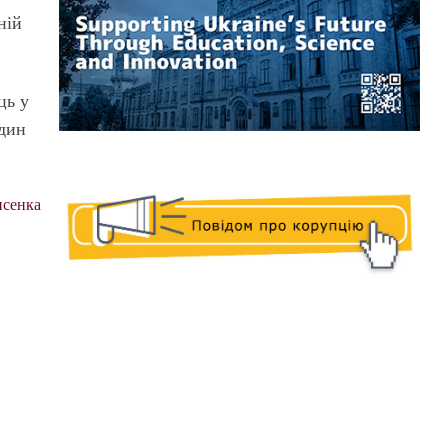
ній
ць у
один
исенка