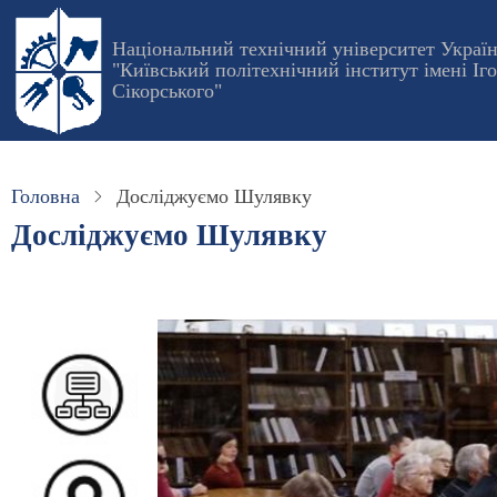
Перейти
до
Національний технічний університет Украї
"Київський політехнічний інститут імені Іг
основного
Сікорського"
вмісту
Головна
Досліджуємо Шулявку
Досліджуємо Шулявку