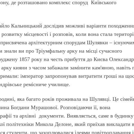
йону, де розташовано комплекс споруд Київського
йло Кальницький дослідив можливі варіанти походженн
 розвитку місцевості і розповів, коли вона стала територ
, присвячена архітектурним спорудам Шулявки – існуючи
чи знали ви про Тріумфальну арку на місці сучасного
уджену 1857 року на честь прибуття до Києва Олександр
у арку кияни з часом забажали замінити кам'яною, навіть 
отримали: імператор запропонував витратити гроші на що
андрівське ремісниче училище.
одині, яка багато років проживала на Шулявці. Це сімей
нина Богдани Мурашової. Розповідаючи її, вона
афії та архівні документи. Виявляється, саме в будинку 
ої політехніки Микола Делоне, який приїхав викладати 
ися студенти, що захоплювалися ідеями повітроплавання і