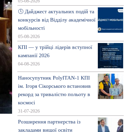
05-08-2026
🕔 Дайджест актуальних подій та
конкурсів від Відділу академічної
мобільності
05-08-2026
КПІ — у трійці лідерів вступної
кампанії 2026
04-08-2026
Наносупутник PolyITAN-1 КПІ
ім. Ігоря Сікорського встановив
рекорд за тривалістю польоту в
космосі
31-07-2026
Розширення партнерства із
.
закладами вищої освіти