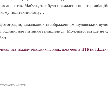
х апаратів. Мабуть, так було покладено початок авіацій
ському політехнічному…
х фотографій, замальовок із зображенням шулявських вули
дві години, але питання залишилися. Можливо, ми ще не 
йон.
нко, зав. відділу рідкісних і цінних документів НТБ ім. Г.І.Ден
етського життя