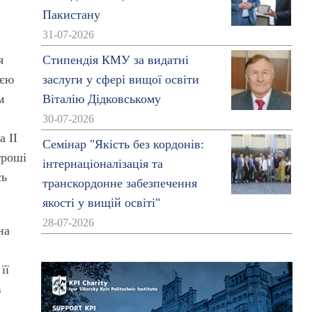
Пакистану
31-07-2026
я
Стипендія КМУ за видатні
ією
заслуги у сфері вищої освіти
м
Віталію Дідковському
30-07-2026
а ІІ
Семінар "Якість без кордонів:
гроші
інтернаціоналізація та
сь
транскордонне забезпечення
якості у вищій освіті"
28-07-2026
на
її
в