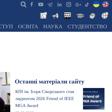
СТУП
ОСВІТА
НАУКА
СТУДЕНТСТВО
Останні матеріали сайту
КПІ ім. Ігоря Сікорського став
лауреатом 2026 Friend of IEEE
MGA Award