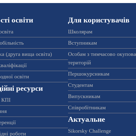
ті освіти
Для користувачів
освіта
Школярам
обільність
Вступникам
а (друга вища освіта)
Особам з тимчасово окупов
територій
валіфікації
Першокурсникам
одної освіти
Студентам
ійні ресурси
Випускникам
 КПІ
Співробітникам
ння
Актуальне
еренції
Sikorsky Challenge
ідні роботи