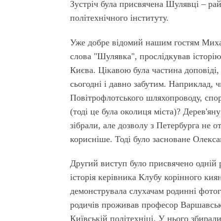
Зустріч була присвячена Шулявці – ра
політехнічного інституту.
Уже добре відомий нашим гостям Миха
слова "Шулявка", прослідкував історію
Києва. Цікавою була частина доповіді
сьогодні і давно забутим. Наприклад, 
Повітрофлотського шляхопроводу, спор
(тоді це була околиця міста)? Дерев'ян
зібрали, але дозволу з Петербурга не 
корисніше. Тоді було засноване Олекс
Другий виступ було присвячено одній р
історія керівника Клубу корінного кия
демонструвала слухачам родинні фотогр
родичів проживав професор Варшавськ
Київській політехніці. У нього збирал