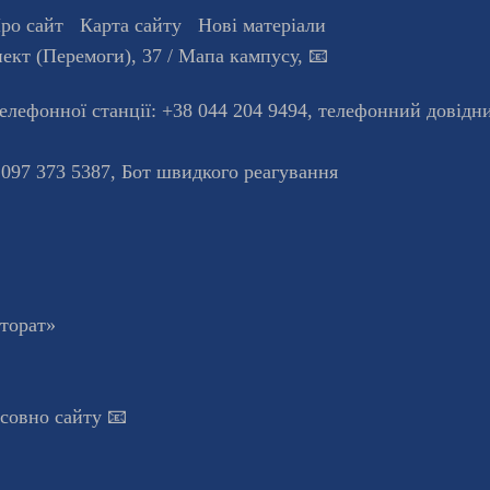
ро сайт
Карта сайту
Нові матеріали
ект (Перемоги), 37
/ Мапа кампусу
,
📧
телефонної станцiї:
+38 044 204 9494
,
телефонний довідн
 097 373 5387,
Бот швидкого реагування
кторат»
осовно сайту 📧