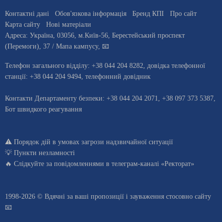
Контактні дані
Обов'язкова інформація
Бренд КПІ
Про сайт
Карта сайту
Нові матеріали
Адреса:
Україна
,
03056
, м.
Київ
-56,
Берестейський проспект
(Перемоги), 37
/ Мапа кампусу
,
📧
Телефон загального відділу:
+38 044 204 8282
, довiдка телефонної
станцiї:
+38 044 204 9494
,
телефонний довідник
Контакти Департаменту безпеки: +38 044 204 2071, +38 097 373 5387,
Бот швидкого реагування
⚠️
Порядок дій в умовах загрози надзвичайної ситуації
💡
Пункти незламності
🔥 Слідкуйте за повідомленнями в
телеграм-каналі «Ректорат»
1998-2026 © Вдячні за ваші
пропозиції і зауваження стосовно сайту
📧