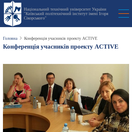
Перейти
Національний технічний університет України
до
"Київський політехнічний інститут імені Ігоря
основного
Сікорського"
вмісту
Головна
Конференція учасників проекту ACTIVE
Конференція учасників проекту ACTIVE