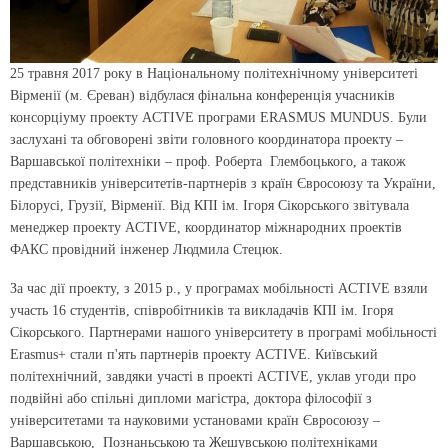
25 травня 2017 року в Національному політехнічному університеті
Вірменії (м. Єреван) відбулася фінальна конференція учасників
консорціуму проекту ACTIVE програми ERASMUS MUNDUS. Були
заслухані та обговорені звіти головного координатора проекту –
Варшавської політехніки – проф. Роберта Глембоцького, а також
представників університетів-партнерів з країн Євросоюзу та України,
Білорусі, Грузії, Вірменії. Від КПІ ім. Ігоря Сікорського звітувала
менеджер проекту ACTIVE, координатор міжнародних проектів
ФАКС провідний інженер Людмила Стецюк.
За час дії проекту, з 2015 р., у програмах мобільності ACTIVE взяли
участь 16 студентів, співробітників та викладачів КПІ ім. Ігоря
Сікорського. Партнерами нашого університету в програмі мобільності
Erasmus+ стали п'ять партнерів проекту ACTIVE. Київський
політехнічний, завдяки участі в проекті ACTIVE, уклав угоди про
подвійні або спільні дипломи магістра, доктора філософії з
університетами та науковими установами країн Євросоюзу –
Варшавською, Познаньською та Жешувською політехніками