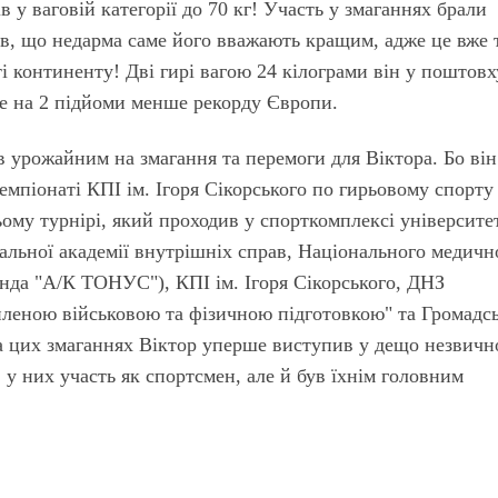
 у ваговій категорії до 70 кг! Участь у змаганнях брали
ів, що недарма саме його вважають кращим, адже це вже 
і континенту! Дві гирі вагою 24 кілограми він у поштовх
е на 2 підйоми менше рекорду Європи.
ав урожайним на змагання та перемоги для Віктора. Бо він
мпіонаті КПІ ім. Ігоря Сі­корського по гирьовому спорту
цьому турнірі, який проходив у спорткомплексі університе
нальної академії внутрішніх справ, Національного медичн
анда "А/К ТОНУС"), КПІ ім. Ігоря Сікорського, ДНЗ
иленою військовою та фізичною підготовкою" та Громадс
 на цих змаганнях Віктор уперше виступив у дещо незвич
 у них участь як спортсмен, але й був їхнім головним