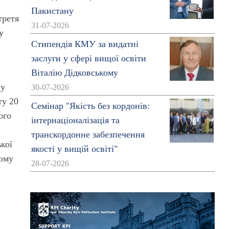
Пакистану
третя
31-07-2026
у
Стипендія КМУ за видатні
заслуги у сфері вищої освіти
Віталію Дідковському
 у
30-07-2026
ту 20
Семінар "Якість без кордонів:
ого
інтернаціоналізація та
транскордонне забезпечення
ької
якості у вищій освіті"
ному
28-07-2026