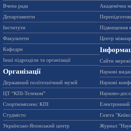
Вчена рада
Академічна м
Департаменти
Перепідготовк
Інститути
Підвищення к
Факультети
Центр міжнар
Інформац
Кафедри
Інші підрозділи та організації
Сайти мережі
Організації
Наукові вида
Державний політехнічний музей
Наукові конф
ЦТ “КПІ-Телеком”
Науково-досл
Спорткомплекс КПІ
Електронний 
Студмісто
Газета "Київс
Українсько-Японський центр
Журнал "Наук