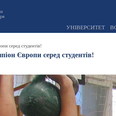
ни
оря
УНІВЕРСИТЕТ
В
опи серед студентів!
піон Європи серед студентів!