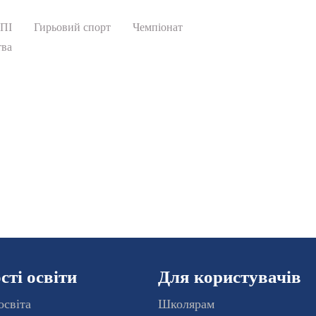
КПІ
Гирьовий спорт
Чемпіонат
тва
ті освіти
Для користувачів
освіта
Школярам