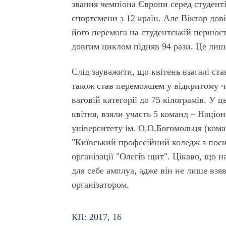
звання чемпіона Європи серед студентів
спортсмени з 12 країн. Але Віктор дов
його перемога на студентській першост
довгим циклом підняв 94 рази. Це лиш
Слід зауважити, що квітень взагалі ст
також став переможцем у відкритому че
ваговій категорії до 75 кілограмів. У 
квітня, взяли участь 5 команд – Націо
університету ім. О.О.Богомольця (ком
"Київський професійний коледж з пос
організації "Олегів щит". Цікаво, що
для себе амплуа, адже він не лише взяв
організатором.
КП: 2017, 16