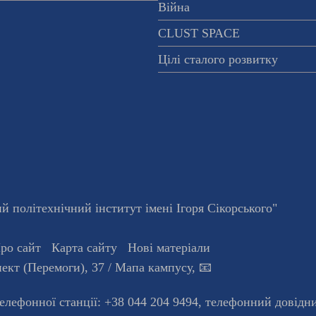
Війна
CLUST SPACE
Цілі сталого розвитку
 політехнічний інститут імені Ігоря Сікорського"
ро сайт
Карта сайту
Нові матеріали
ект (Перемоги), 37
/ Мапа кампусу
,
📧
телефонної станцiї:
+38 044 204 9494
,
телефонний довідн