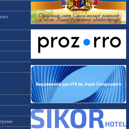
аних
ограми