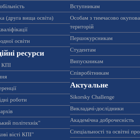
обільність
Вступникам
а (друга вища освіта)
Особам з тимчасово окупов
територій
валіфікації
Першокурсникам
одної освіти
Студентам
ійні ресурси
Випускникам
 КПІ
Співробітникам
ння
Актуальне
еренції
Sikorsky Challenge
ідні роботи
Викладачі-дослідники
архів
Академічна доброчесність
ький політехнік"
Спеціальності та освітні пр
ові вісті КПІ"