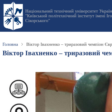
Перейти
до
Національний технічний університет Украї
"Київський політехнічний інститут імені Іг
основного
Сікорського"
вмісту
Головна
Віктор Івахненко – триразовий чемпіон Євр
Віктор Івахненко – триразовий чем