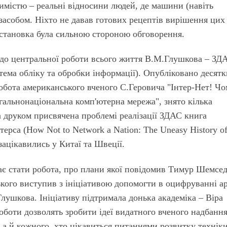
имістю – реальні відносини людей, де машини (навіть
засобом. Ніхто не давав готових рецептів вирішення цих
постановка була сильною стороною обговорення.
с до центральної роботи всього життя В.М.Глушкова – ЗД
тема обліку та обробки інформації). Опубліковано десят
робота американського вченого С.Геровича "Інтер-Нет! Чо
гальнонаціональна комп'ютерна мережа", знято кілька
 друком присвячена проблемі реалізації ЗДАС книга
ерса (How Not to Network a Nation: The Uneasy History of
 зацікавились у Китаї та Швеції.
є стати робота, про плани якої повідомив Тимур Шемсед
кого виступив з ініціативою допомогти в оцифруванні ар
Глушкова. Ініціативу підтримала донька академіка – Віра
роботи дозволять зробити ідеї видатного вченого надбанн
, а й кожного, хто цікавиться питаннями розвитку техніки