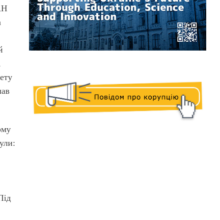
АН
а
й
,
тету
лав
ому
ули:
Під