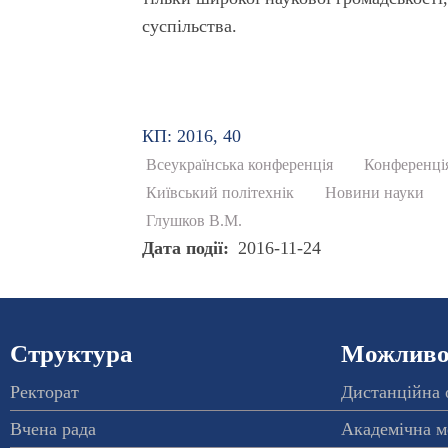
суспільства.
КП: 2016, 40
Всеукраїнська конференція
Конференці
Київський політехнік
Новини науки
Глушков В.М.
Дата події
2016-11-24
Структура
Можливос
Ректорат
Дистанційна 
Вчена рада
Академічна м