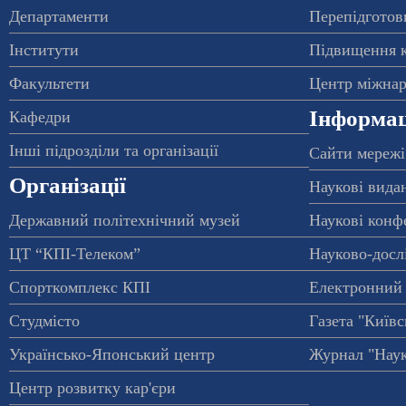
Департаменти
Перепідготовк
Інститути
Підвищення к
Факультети
Центр міжнар
Інформац
Кафедри
Інші підрозділи та організації
Сайти мережі
Організації
Наукові вида
Державний політехнічний музей
Наукові конф
ЦТ “КПІ-Телеком”
Науково-досл
Спорткомплекс КПІ
Електронний 
Студмісто
Газета "Київс
Українсько-Японський центр
Журнал "Наук
Центр розвитку кар'єри