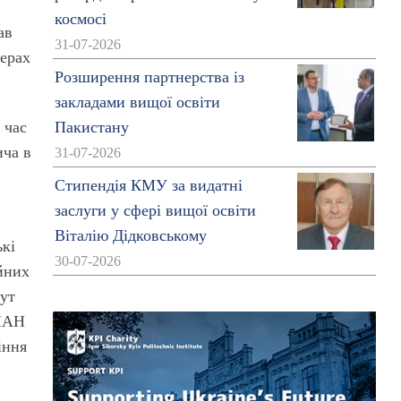
космосі
ав
31-07-2026
ферах
Розширення партнерства із
закладами вищої освіти
 час
Пакистану
ича в
31-07-2026
Стипендія КМУ за видатні
заслуги у сфері вищої освіти
Віталію Дідковському
ькі
30-07-2026
йних
тут
 НАН
іння