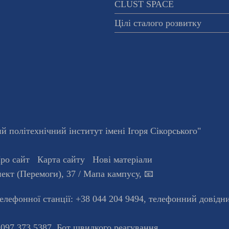
CLUST SPACE
Цілі сталого розвитку
 політехнічний інститут імені Ігоря Сікорського"
ро сайт
Карта сайту
Нові матеріали
ект (Перемоги), 37
/ Мапа кампусу
,
📧
телефонної станцiї:
+38 044 204 9494
,
телефонний довідн
 097 373 5387,
Бот швидкого реагування