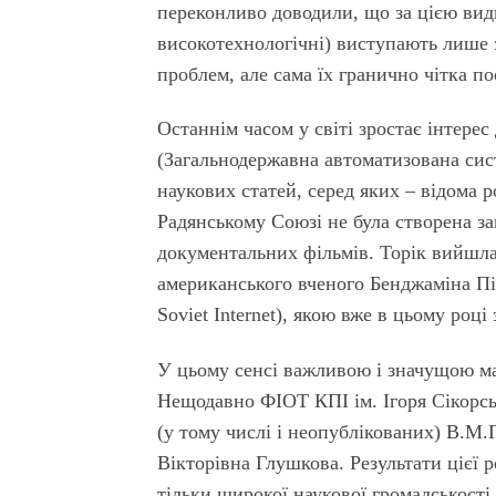
переконливо доводили, що за цією вид
високотехнологічні) виступають лише 
проблем, але сама їх гранично чітка 
Останнім часом у світі зростає інтере
(Загальнодержавна автоматизована сис
наукових статей, серед яких – відома 
Радянському Союзі не була створена за
документальних фільмів. Торік вийшла
американського вченого Бенджаміна Піт
Soviet Internet), якою вже в цьому році
У цьому сенсі важливою і значущою ма
Нещодавно ФІОТ КПІ ім. Ігоря Сікорсь
(у тому числі і неопублікованих) В.М.
Вікторівна Глушкова. Результати цієї 
тільки широкої наукової громадськості