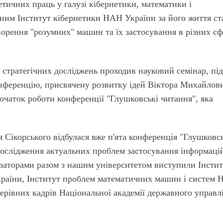
етичних праць у галузі кібернетики, математики і
 ним Інститут кібернетики НАН України за його життя ст
ворення "розумних" машин та їх застосування в різних с
 стратегічних досліджень проходив науковий семінар, під
нференцію, присвячену розвитку ідей Віктора Михайлов
очаток роботи конференції "Глушковські читання", яка
я Сікорського відбулася вже п'ята конференція "Глушковс
дослідження актуальних проблем застосування інформаці
анізаторами разом з нашим університетом виступили Інсти
раїни, Інститут проблем математичних машин і систем
рівних кадрів Національної академії державного управл