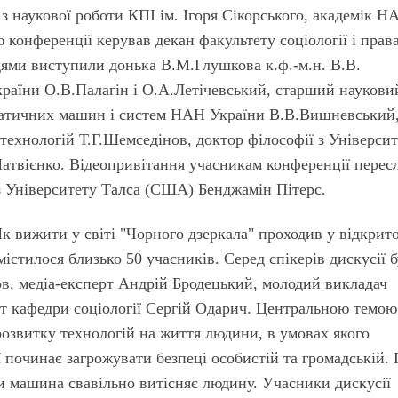
з наукової роботи КПІ ім. Ігоря Сікорського, академік Н
конференції керував декан факультету соціології і прав
дями виступили донька В.М.Глушкова к.ф.-м.н. В.В.
раїни О.В.Палагін і О.А.Летічевський, старший наукови
матичних машин і систем НАН України В.В.Вишневський
технологій Т.Г.Шемседінов, доктор філософії з Універси
Матвієнко. Відеопривітання учасникам конференції перес
 з Університету Талса (США) Бенджамін Пітерс.
к вижити у світі "Чорного дзеркала" проходив у відкрит
містилося близько 50 учасників. Серед спікерів дискусії б
, медіа-експерт Андрій Бродецький, молодий викладач
нт кафедри соціології Сергій Одарич. Центральною темою
озвитку технологій на життя людини, в умовах якого
 починає загрожувати безпеці особистій та громадській. 
іби машина свавільно витісняє людину. Учасники дискусії