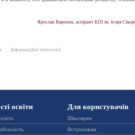
Ярослав Вареник, аспірант КПІ ім. Ігоря Сікор
я
Інформаційні технології
ті освіти
Для користувачів
освіта
Школярам
обільність
Вступникам