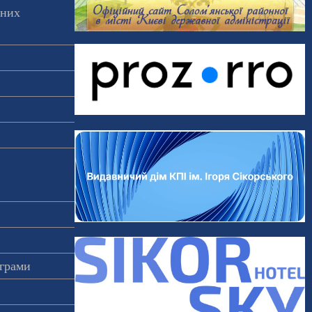
аних
ограми