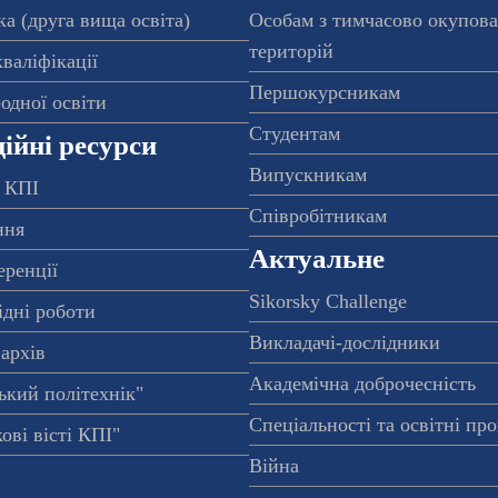
а (друга вища освіта)
Особам з тимчасово окупов
територій
валіфікації
Першокурсникам
одної освіти
Студентам
ійні ресурси
Випускникам
 КПІ
Співробітникам
ння
Актуальне
еренції
Sikorsky Challenge
ідні роботи
Викладачі-дослідники
архів
Академічна доброчесність
ький політехнік"
Спеціальності та освітні пр
ові вісті КПІ"
Війна