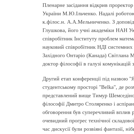
Пленарне засідання відкрив проректор 
України М.Ю.Ільченко. Надалі роботою 
к.філос.н. А.А.Мельниченко. З допові
Глушкова, його учні академіки НАН Ук
співробітник Інституту проблем мате
науковий співробітник НДІ системних 
Західного Онтаріо (Канада) Світлана 
доктор філософії в галузі комунікацій
Другий етап конференції під назвою "Я
студентському просторі "Belka", де роз
представлений вище Тимур Шемседінов
філософії Дмитро Столяренко і аспіра
обговорення був суперечливий вплив р
очевидний прогрес технічної складової
час дискусії були розвіяні фантазії, н