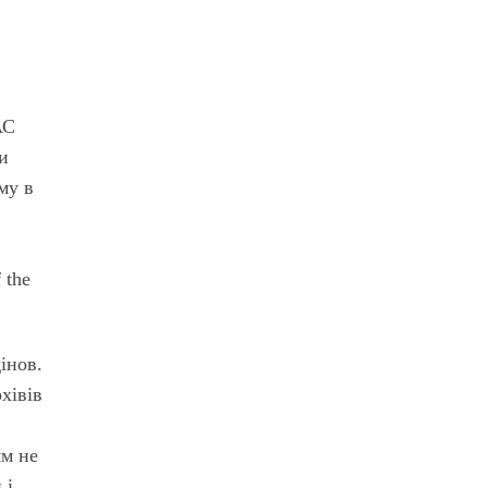
АС
ки
му в
 the
інов.
хівів
ям не
 і