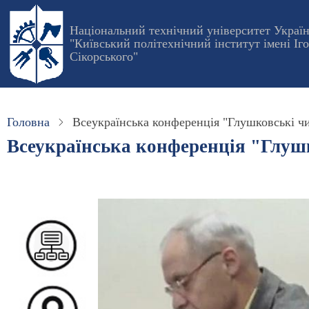
Перейти
до
Національний технічний університет Украї
"Київський політехнічний інститут імені Іг
основного
Сікорського"
вмісту
Головна
Всеукраїнська конференція "Глушковські ч
Всеукраїнська конференція "Глуш