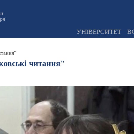
ни
оря
УНІВЕРСИТЕТ
В
итання"
ковські читання"