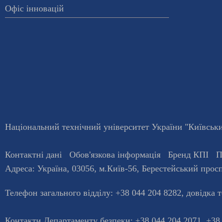
Офіс інновацій
Національний технічний університет України "Київський
Контактні дані
Обов'язкова інформація
Бренд КПІ
П
Адреса:
Україна
,
03056
, м.
Київ
-56,
Берестейський просп
Телефон загального відділу:
+38 044 204 8282
, довiдка 
Контакти Департаменту безпеки: +38 044 204 2071, +38