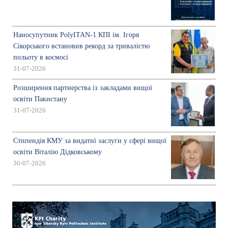
Наносупутник PolyITAN-1 КПІ ім. Ігоря
Сікорського встановив рекорд за тривалістю
польоту в космосі
31-07-2026
Розширення партнерства із закладами вищої
освіти Пакистану
31-07-2026
Стипендія КМУ за видатні заслуги у сфері вищої
освіти Віталію Дідковському
30-07-2026