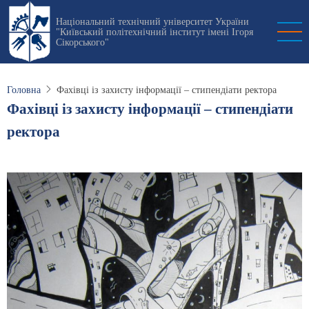
Перейти
Національний технічний університет України
до
"Київський політехнічний інститут імені Ігоря
основного
Сікорського"
вмісту
Головна
Фахівці із захисту інформації – стипендіати ректора
Фахівці із захисту інформації – стипендіати
ректора