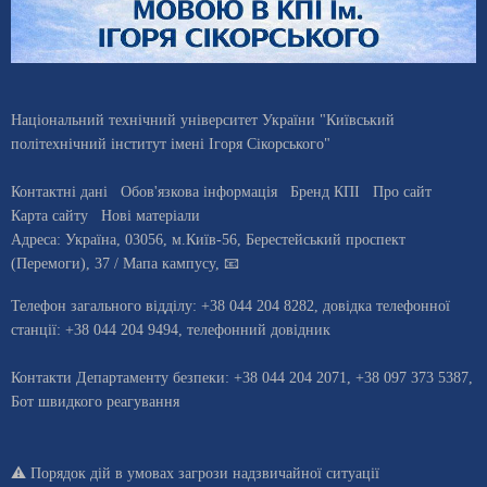
Національний технічний університет України "Київський
політехнічний інститут імені Ігоря Сікорського"
Контактні дані
Обов'язкова інформація
Бренд КПІ
Про сайт
Карта сайту
Нові матеріали
Адреса:
Україна
,
03056
, м.
Київ
-56,
Берестейський проспект
(Перемоги), 37
/ Мапа кампусу
,
📧
Телефон загального відділу:
+38 044 204 8282
, довiдка телефонної
станцiї:
+38 044 204 9494
,
телефонний довідник
Контакти Департаменту безпеки: +38 044 204 2071, +38 097 373 5387,
Бот швидкого реагування
⚠️
Порядок дій в умовах загрози надзвичайної ситуації