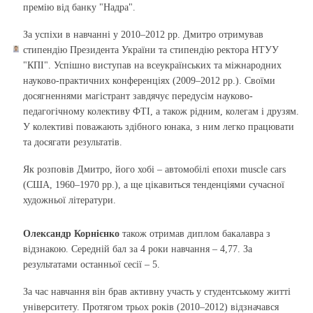
премію від банку "Надра".
За успіхи в навчанні у 2010–2012 рр. Дмитро отримував
стипендію Президента України та стипендію ректора НТУУ
"КПІ". Успішно виступав на всеукраїнських та міжнародних
науково-практичних конференціях (2009–2012 рр.). Своїми
досягненнями магістрант завдячує передусім науково-
педагогічному колективу ФТІ, а також рідним, колегам і друзям.
У колективі поважають здібного юнака, з ним легко працювати
та досягати результатів.
Як розповів Дмитро, його хобі – автомобілі епохи muscle cars
(США, 1960–1970 рр.), а ще цікавиться тенденціями сучасної
художньої літератури.
Олександр Корнієнко
також отримав диплом бакалавра з
відзнакою. Середній бал за 4 роки навчання – 4,77. За
результатами останньої сесії – 5.
За час навчання він брав активну участь у студентському житті
університету. Протягом трьох років (2010–2012) відзначався