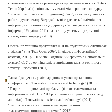
грамотами за участь в організації та проведенні конкурсу "Intel-
Техно Україна" (національному етапі міжнародного конкурсу
"International Science and Engineering Fair)", за активну участь у
роботі другого етапу Всеукраїнської студентської олімпіади з
інформаційної безпеки (від Держслужби спецзв'язку та захисту
інформації України, 2011), за активну участь у підтриманні
громадського порядку (2010).
Олександр успішно представляв КПІ на студентських олімпіадах:
з фізики "Phys Tech Open 2009", ІІ місце; з інформаційної
безпеки, 2011 р., ІІІ місце. Відзначений грамотою Національної
академії СБУ за оригінальність вирішення задач з технічного
захисту інформації (2011).
Також брав участь у міжнародних науково-практичних
конференціях: "Innovation in science and technology" (2010);
"Теоретичні і прикладні проблеми фізики, математики та
інформатики" (2011, у 2012 р. відзначений грамотою за кращу
доповідь); "Innovations in science and technology" (2011);
"Безопасность информации в информационно-
телекоммуникационных системах" (2012).