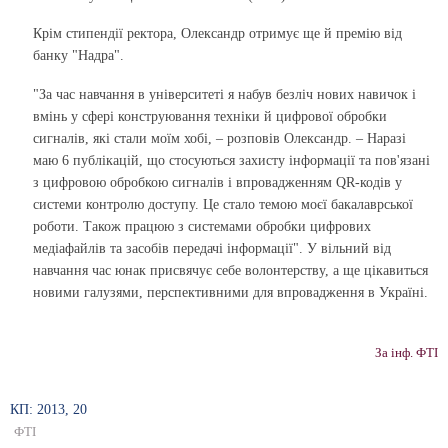
Крім стипендії ректора, Олександр отримує ще й премію від
банку "Надра".
"За час навчання в університеті я набув безліч нових навичок і
вмінь у сфері конструювання техніки й цифрової обробки
сигналів, які стали моїм хобі, – розповів Олександр. – Наразі
маю 6 публікацій, що стосуються захисту інформації та пов'язані
з цифровою обробкою сигналів і впровадженням QR-кодів у
системи контролю доступу. Це стало темою моєї бакалаврської
роботи. Також працюю з системами обробки цифрових
медіафайлів та засобів передачі інформації". У вільний від
навчання час юнак присвячує себе волонтерству, а ще цікавиться
новими галузями, перспективними для впровадження в Україні.
За інф. ФТІ
КП: 2013, 20
ФТІ