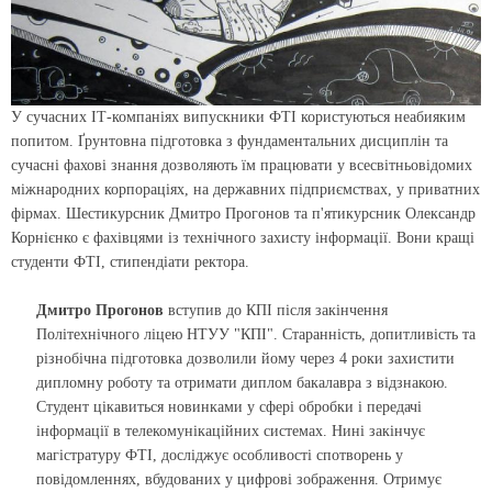
У сучасних ІТ-компаніях випускники ФТІ користуються неабияким
попитом. Ґрунтовна підготовка з фундаментальних дисциплін та
сучасні фахові знання дозволяють їм працювати у всесвітньовідомих
міжнародних корпораціях, на державних підприємствах, у приватних
фірмах. Шестикурсник Дмитро Прогонов та п'ятикурсник Олександр
Корнієнко є фахівцями із технічного захисту інформації. Вони кращі
студенти ФТІ, стипендіати ректора.
Дмитро Прогонов
вступив до КПІ після закінчення
Політехнічного ліцею НТУУ "КПІ". Старанність, допитливість та
різнобічна підготовка дозволили йому через 4 роки захистити
дипломну роботу та отримати диплом бакалавра з відзнакою.
Студент цікавиться новинками у сфері обробки і передачі
інформації в телекомунікаційних системах. Нині закінчує
магістратуру ФТІ, досліджує особливості спотворень у
повідомленнях, вбудованих у цифрові зображення. Отримує