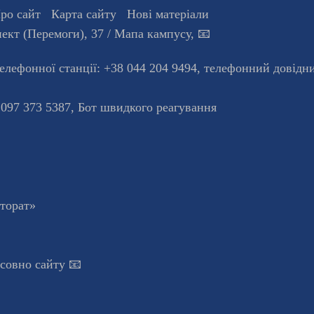
ро сайт
Карта сайту
Нові матеріали
ект (Перемоги), 37
/ Мапа кампусу
,
📧
телефонної станцiї:
+38 044 204 9494
,
телефонний довідн
 097 373 5387,
Бот швидкого реагування
кторат»
осовно сайту 📧