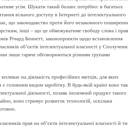
ватиме усім. Шукати такий баланс потрібно: в багатьох
итання вільного доступу в Інтернеті до інтелектуального
жає, що законодавство проти його незаконного поширення
рстким, інші – що це обмежуватиме свободу слова і пра
овів Річард Беннетт, законопроекти щодо встановлення
асників об’єктів інтелектуальної власності у Сполучени
вони лише гаряче обговорюються різними групами
о впливає на діяльність професійних митців, для яких
 є головним видом заробітку. В будь-якій країні воно та
електуальної діяльності, позаяк іноземний продукт такого
айно, воно стримує розвиток технологій, оскільки
штовно.
власників прав на об’єкти інтелектуальної власності й ти