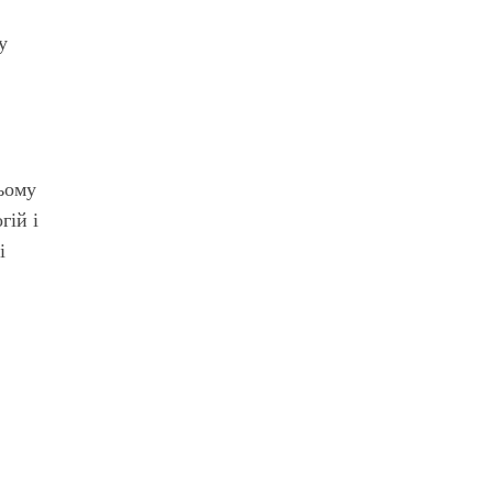
у
ньому
гій і
і