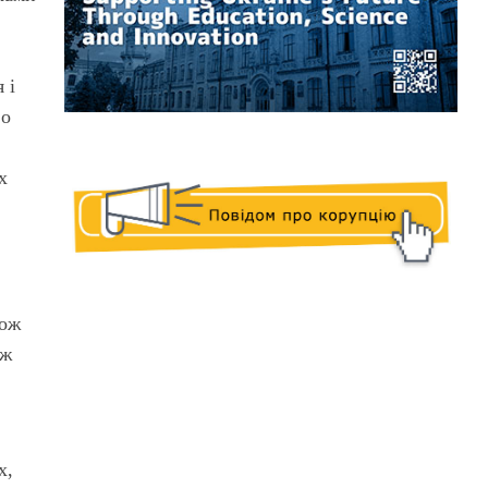
 і
во
х
кож
 ж
х,