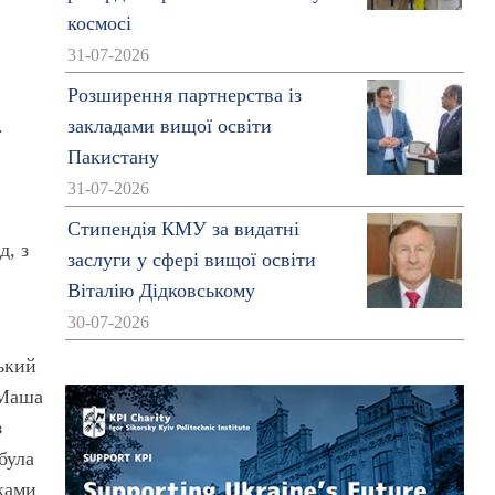
космосі
31-07-2026
Розширення партнерства із
.
закладами вищої освіти
Пакистану
31-07-2026
Стипендія КМУ за видатні
д, з
заслуги у сфері вищої освіти
Віталію Дідковському
30-07-2026
ський
 Маша
з
була
иками