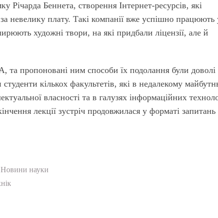
ку Річарда Беннета, створення Інтернет-ресурсів, які
за невелику плату. Такі компанії вже успішно працюють 
ирюють художні твори, на які придбали ліцензії, але й
А, та пропоновані ним способи їх подолання були доволі
и студенти кількох факультетів, які в недалекому майбут
лектуальної власності та в галузях інформаційних техноло
кінчення лекції зустріч продовжилася у форматі запитань 
Новини науки
хнік