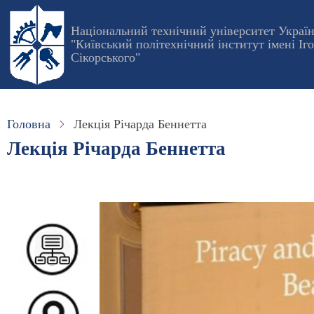
Перейти
до
Національний технічний університет Украї
"Київський політехнічний інститут імені Іг
основного
Сікорського"
вмісту
Головна
Лекція Річарда Беннетта
Лекція Річарда Беннетта