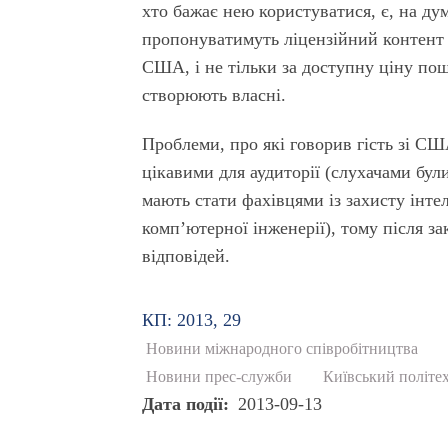
хто бажає нею користуватися, є, на дум
пропонуватимуть ліцензійний контент 
США, і не тільки за доступну ціну пош
створюють власні.
Проблеми, про які говорив гість зі СШ
цікавими для аудиторії (слухачами бул
мають стати фахівцями із захисту інте
комп’ютерної інженерії), тому після за
відповідей.
КП: 2013, 29
Новини міжнародного співробітництва
Новини прес-служби
Київський політе
Дата події
2013-09-13