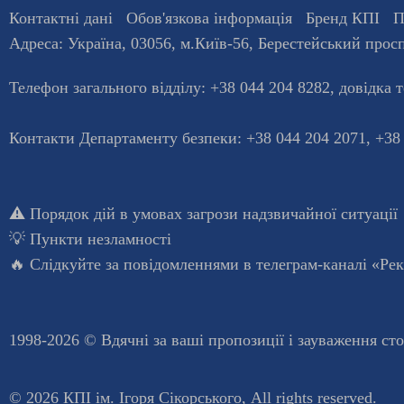
Контактні дані
Обов'язкова інформація
Бренд КПІ
П
Адреса:
Україна
,
03056
, м.
Київ
-56,
Берестейський просп
Телефон загального відділу:
+38 044 204 8282
, довiдка 
Контакти Департаменту безпеки: +38 044 204 2071, +38
⚠️
Порядок дій в умовах загрози надзвичайної ситуації
💡
Пункти незламності
🔥 Слідкуйте за повідомленнями в
телеграм-каналі «Ре
1998-2026 © Вдячні за ваші
пропозиції і зауваження ст
© 2026 КПІ ім. Ігоря Сікорського, All rights reserved.