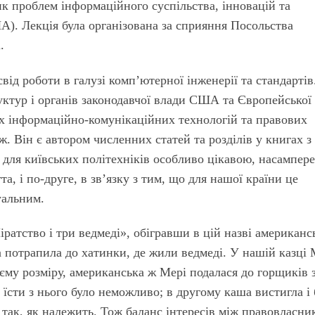
ик проблем інформаційного суспільства, інновацій та
А). Лекція була організована за сприяння Посольства
.
від роботи в галузі комп’ютерної інженерії та стандартів
уктур і органів законодавчої влади США та Європейської
их інформаційно-комунікаційних технологій та правових
 Він є автором численних статей та розділів у книгах з
 для київських політехніків особливо цікавою, насампере
та, і по-друге, в зв’язку з тим, що для нашої країни це
уальним.
ратство і три ведмеді», обігравши в цій назві американ
ка потрапила до хатинки, де жили ведмеді. У нашій казці
оєму розміру, американська ж Мері подалася до горщиків 
 їсти з нього було неможливо; в другому каша вистигла і 
 так, як належить. Тож баланс інтересів між правовласн