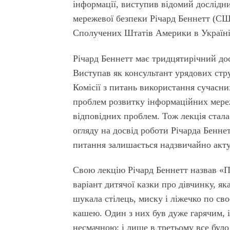
інформації, виступив відомий дослідн
мережевої безпеки Річард Беннетт (СШ
Сполучених Штатів Америки в Україні
Річард Беннетт має тридцятирічний дос
Виступав як консультант урядових стр
Комісії з питань використання сучасн
проблем розвитку інформаційних мереж.
відповідних проблем. Тож лекція стала
огляду на досвід роботи Річарда Беннет
питання залишається надзвичайно акт
Свою лекцію Річард Беннетт назвав «Пі
варіант дитячої казки про дівчинку, я
шукала стілець, миску і ліжечко по св
кашею. Один з них був дуже гарячим, і
несмачною; і лише в третьому все було