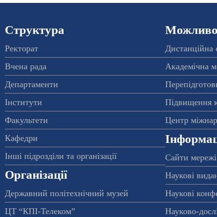
Структура
Можливос
Ректорат
Дистанційна 
Вчена рада
Академічна м
Департаменти
Перепідготовк
Інститути
Підвищення к
Факультети
Центр міжнар
Інформац
Кафедри
Інші підрозділи та організації
Сайти мережі
Організації
Наукові вида
Державний політехнічний музей
Наукові конф
ЦТ “КПІ-Телеком”
Науково-досл