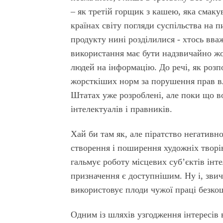
– як третій горщик з кашею, яка смаку
країнах світу погляди суспільства на п
продукту нині розділилися - хтось вва
використання має бути надзвичайно жо
людей на інформацію. До речі, як розп
жорсткіших норм за порушення прав вл
Штатах уже розроблені, але поки що 
інтелектуалів і правників.
Хай би там як, але піратство негативн
створення і поширення художніх творів
гальмує роботу місцевих суб’єктів інт
призначення є доступнішим. Ну і, звич
використовує плоди чужої праці безко
Одним із шляхів узгодження інтересів 