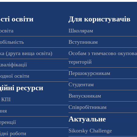
ті освіти
Для користувачів
освіта
Школярам
обільність
Вступникам
а (друга вища освіта)
Особам з тимчасово окупов
територій
валіфікації
Першокурсникам
одної освіти
Студентам
ійні ресурси
Випускникам
 КПІ
Співробітникам
ння
Актуальне
еренції
Sikorsky Challenge
ідні роботи