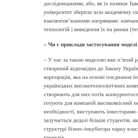
дослідницькими, або, як їх називає І
університет зберігає всю академічну с
взаємопов’язаними напрямами: навчанн
технологій і виведення їх на ринки (т
– Чи є приклади застосування моделі 
– У нас за такою моделлю вже п’ятий 
створений відповідно до Закону Украї
корпорація, яка на основі поєднання ін
українських високотехнологічних компа
створюють для них потік конкурентосп
готують для компаній високоякісний пе
необхідності, виступають інвесторами
залучається дедалі більше студентів, 
структурі бізнес-інкубатора парку влас
проектів.