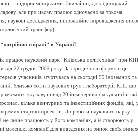
цковіц, – підприємницькими. Звичайно, дослідницький
кладову, але при цьому працює одночасно за трьома
я, наукові дослідження, інноваційне впровадження висо
ехнологічний трансфер).
“потрійної спіралі” в Україні?
рік працює науковий парк “Київська політехніка” при КПІ
ни від 22 грудня 2006 року. За юридичною формою це
тересів учасників згуртувала на сьогодні 55 іноземних та
ній, близько сотні наукових груп і лабораторій КПІ, що
роможних ноу-хау, понад 20 інженерних факультетів, які
рсонал, кілька венчурних та інвестиційних фондів, які, у
 окремих стартап-проектів. До роботи наукового парку
які не лише працюють у його компаніях, а й створюють у
ні маленькі компанії для виведення на ринок своїх винахо