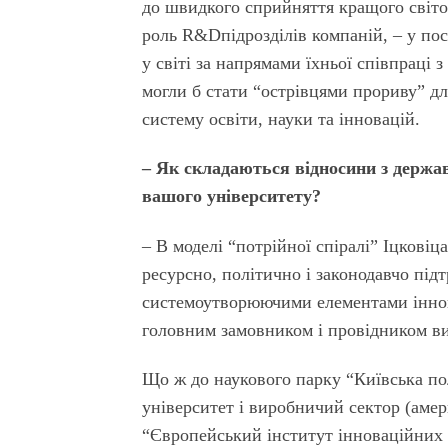
до швидкого сприйняття кращого світов
роль R&Dпідрозділів компаній, – у по
у світі за напрямами їхньої співпраці 
могли б стати “острівцями прориву” дл
систему освіти, науки та інновацій.
– Як складаються відносини з держа
вашого університету?
– В моделі “потрійної спіралі” Іцкові
ресурсно, політично і законодавчо під
системоутворюючими елементами іннова
головним замовником і провідником ви
Що ж до наукового парку “Київська по
університет і виробничий сектор (амер
“Європейський інститут інноваційних 