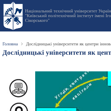
Перейти
до
Національний технічний університет Украї
"Київський політехнічний інститут імені Іг
основного
Сікорського"
вмісту
Головна
Дослідницькі університети як центри іннов
Дослідницькі університети як цен