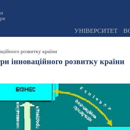
ни
оря
УНІВЕРСИТЕТ
В
аційного розвитку країни
три інноваційного розвитку країни