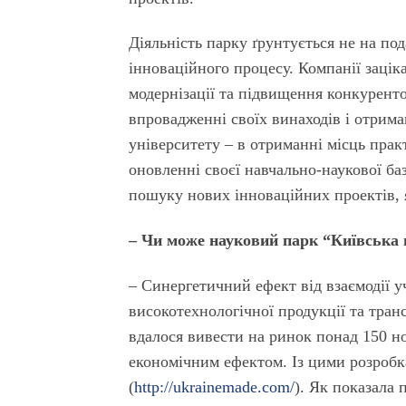
Діяльність парку ґрунтується не на под
інноваційного процесу. Компанії заці
модернізації та підвищення конкуренто
впровадженні своїх винаходів і отриман
університету – в отриманні місць прак
оновленні своєї навчально-наукової ба
пошуку нових інноваційних проектів, я
– Чи може науковий парк “Київська 
– Синергетичний ефект від взаємодії у
високотехнологічної продукції та тран
вдалося вивести на ринок понад 150 но
економічним ефектом. Із цими розробк
(
http://ukrainemade.com/
). Як показала