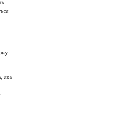
ть
ться
у
рку
, яка
є