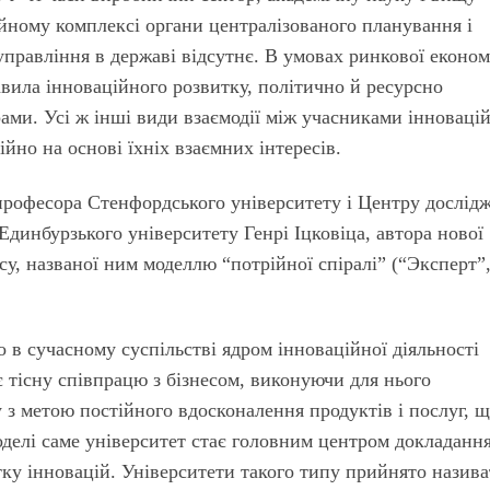
ійному комплексі органи централізованого планування і
управління в державі відсутнє. В умовах ринкової економ
ила інноваційного розвитку, політично й ресурсно
ами. Усі ж інші види взаємодії між учасниками інноваці
йно на основі їхніх взаємних інтересів.
 професора Стенфордського університету і Центру дослід
Единбурзького університету Генрі Іцковіца, автора нової
су, названої ним моделлю “потрійної спіралі” (“Эксперт”
о в сучасному суспільстві ядром інноваційної діяльності
є тісну співпрацю з бізнесом, виконуючи для нього
 з метою постійного вдосконалення продуктів і послуг, 
оделі саме університет стає головним центром докладанн
тку інновацій. Університети такого типу прийнято назив