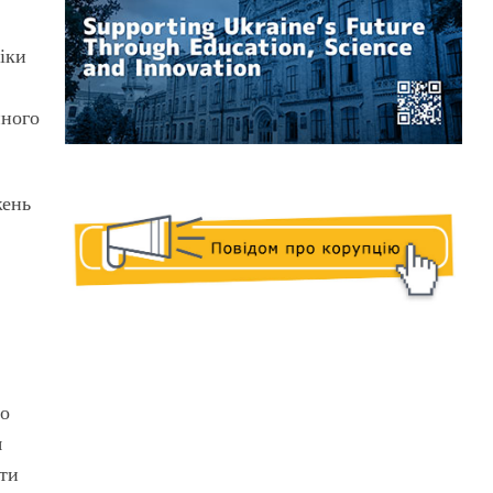
іки
йного
жень
,
що
я
ати