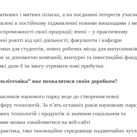
аткових і митних пільгах, а на поєднанні інтересів учасн
кавлені в постійному підживленні новими винаходами з м
спроможності своєї продукції; вчені – у практичному
ні роялті від цієї діяльності; факультети і кафедри
тики для студентів, нових робочих місць для випускників
зи за допомогою компаній; венчурні та інвестиційні фонд
кі дали б їм змогу отримати нові прибутки.
політехніка” вже похвалитися своїм доробком?
часників наукового парку веде до створення нової
сферу технологій. За п’ять останніх років науковому парк
вих технологій і продуктів зі значним соціальним та
ами можна ознайомитися на веб-сайті
 практика, таке інноваційне середовище надзвичайно чут