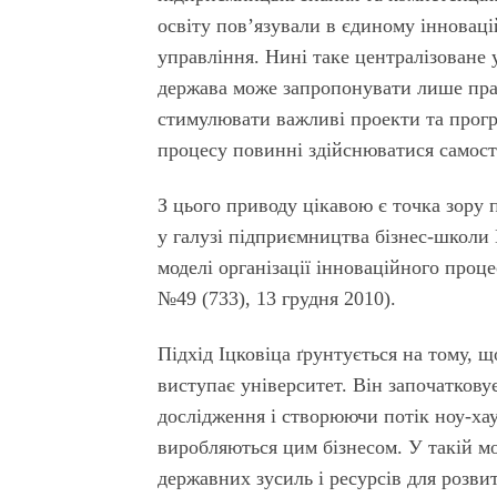
освіту пов’язували в єдиному інновац
управління. Нині таке централізоване 
держава може запропонувати лише прав
стимулювати важливі проекти та прогр
процесу повинні здійснюватися самості
З цього приводу цікавою є точка зору
у галузі підприємництва бізнес-школи 
моделі організації інноваційного проце
№49 (733), 13 грудня 2010).
Підхід Іцковіца ґрунтується на тому, щ
виступає університет. Він започаткову
дослідження і створюючи потік ноу-хау
виробляються цим бізнесом. У такій м
державних зусиль і ресурсів для розви