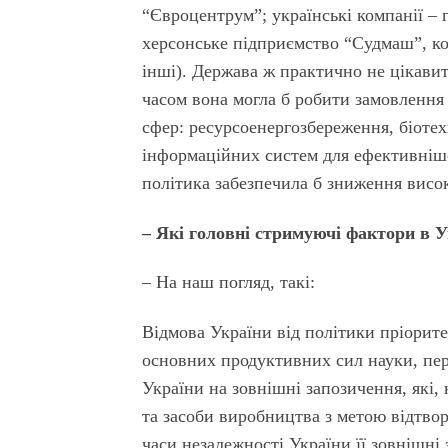
“Євроцентрум”; українські компанії – 
херсонське підприємство “Судмаш”, ко
інші). Держава ж практично не цікави
часом вона могла б робити замовлення
сфер: ресурсоенергозбереження, біотех
інформаційних систем для ефективнішо
політика забезпечила б зниження висо
– Які головні стримуючі фактори в У
– На наш погляд, такі:
Відмова України від політики пріорит
основних продуктивних сил науки, пере
України на зовнішні запозичення, які, 
та засоби виробництва з метою відтво
часи незалежності України її зовнішні 