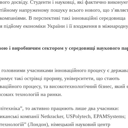
ого досвіду. Студенти і науковці, які фактично виконую
стійному напруженому пошуку всього нового, що з’являє
з компаніями. В перспективі такі інноваційні середовища
я підйому економіки України і її входження в міжнародн
вою і виробничим сектором у середовищі наукового па
ца головними учасниками інноваційного процесу є держава
тримує такі острівці прориву, університети, що стають
ційного процесу, та високотехнологічний бізнес, який 
соких технологій на ринки.
літехніка”, то активно працюють лише два учасники:
иканські компанії Netkracker, USPolytech, EPAMSystems;
технологій” (Лондон), німецький науковий центр