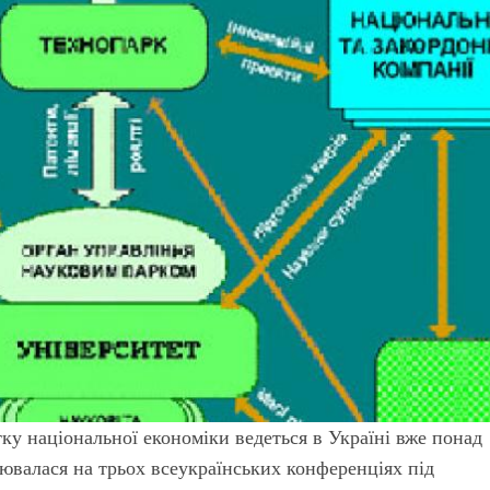
ку національної економіки ведеться в Україні вже понад
рювалася на трьох всеукраїнських конференціях під