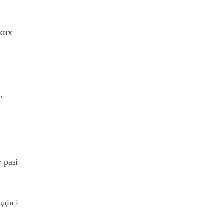
ких
,
 разі
дів і