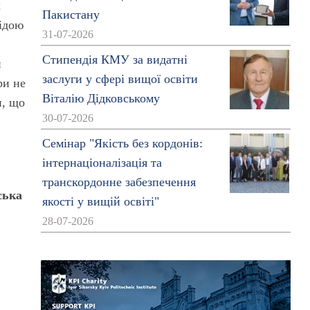
х
Пакистану
гідою
31-07-2026
Стипендія КМУ за видатні
й
заслуги у сфері вищої освіти
ри не
Віталію Дідковському
и, що
30-07-2026
Семінар "Якість без кордонів:
інтернаціоналізація та
транскордонне забезпечення
ська
якості у вищій освіті"
28-07-2026