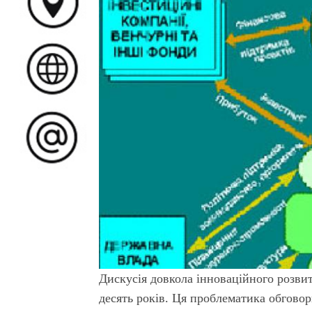
Дискусія довкола інноваційного розвит
десять років. Ця проблематика обгово