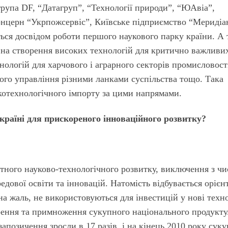
група DF, “Датагруп”, “Технології природи”, “ЮАвіа”,
нцерн “Укрпожсервіс”, Київське підприємство “Меридіа
ться досвідом роботи першого наукового парку країни. А
 на створення високих технологій для критично важливи
нологій для харчового і аграрного секторів промисловост
го управління різними ланками суспільства тощо. Така
котехнологічного імпорту за цими напрямами.
країні для прискореного інноваційного розвитку?
етного науково-технологічного розвитку, виключення з чи
дової освіти та інновацій. Натомість відбувається орієн
на жаль, не використовуються для інвестицій у нові техно
рення та примноження сукупного національного продукту
запозичення зросли в 17 разів, і на кінець 2010 року сук