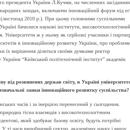
о президента України Л.Кучми, на численних засідання
жнародних заходах, включаючи інноваційний форум під е
 (листопад 2010 р.). При цьому головними суспільними
Україні бачилися наукові інститути, високотехнологічни
я. Університети ж у ньому як серйозні учасники і партне
ситетів в інноваційному розвитку України, про проблем
хи їх вирішення ділиться своїми думками ректор
у України “Київський політехнічний інститут” академік
ну від розвинених держав світу, в Україні університет
визначальні ланки інноваційного розвитку суспільства?
нських часів і за інерцією перенесений у сьогодення.
природна тісна взаємодія з високотехнологічним
ентові, який здобуває базову освіту, будуть потрібні
 У ті часи виробничий сектор, академічну науку і вищу