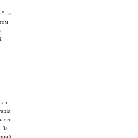
н” та
 тим
х
і,
сла
тація
логії
. За
упний