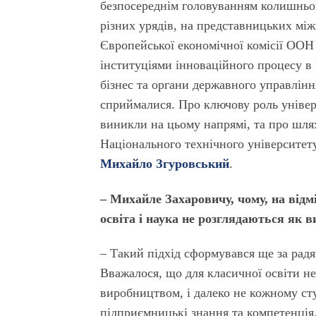
безпосереднім головуванням колишньог
різних урядів, на представницьких мі
Європейської економічної комісії ООН
інституціями інноваційного процесу в 
бізнес та органи державного управлінн
сприймалися. Про ключову роль універ
виникли на цьому напрямі, та про шля
Національного технічного університет
Михайло Згуровський
.
– Михайле Захаровичу, чому, на відмі
освіта і наука не розглядаються як 
– Такий підхід сформувався ще за радя
Вважалося, що для класичної освіти не
виробництвом, і далеко не кожному студ
підприємницькі знання та компетенція.