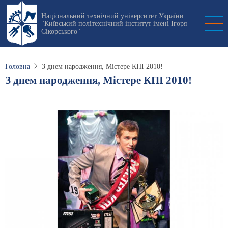
Перейти
Національний технічний університет України
до
"Київський політехнічний інститут імені Ігоря
основного
Сікорського"
вмісту
Головна
З днем народження, Містере КПІ 2010!
З днем народження, Містере КПІ 2010!