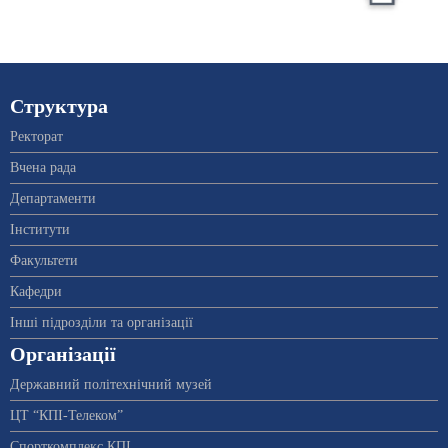
Структура
Ректорат
Вчена рада
Департаменти
Інститути
Факультети
Кафедри
Інші підрозділи та організації
Організації
Державний політехнічний музей
ЦТ “КПІ-Телеком”
Спорткомплекс КПІ