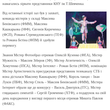
намагались зірвати представники КНУ ім.Т.Шевченка.
Від останньої історії зал був у захваті,
команда містерів у складі Максима
Бенівського (ФММ), Максима
Кашкарьова (ІФФ), Євгенія Кириченка
(ФСП), Романа Стремедловського (ТЕФ)
та Романа Бєтіна (ФПМ) й здобули
перемогу.
Звання Містер Фотообраз отримав Олексій Кузенко (ФЕА), Містер
Мужність – Максим Зіберов (ЗФ), Містер Атлетичність – Олексій
Хомутенко (ІПСА), Містер Інтелект – Роман Бєтін (ФПМ), номінацію
Містер Артистичність присуджував представник телеканалу СТБ і
вона дісталася Максиму Кашкарьову (ІФФ), Король танцю – Іван
Лукін (ПБФ), Містер Стиль – Максим Бенівський (ФММ), Містера
Інтернет обрали ще до конкурсу – Василь Дмитрієв,(ІТС), Містер
глядацьких симпатій – Сергій Громченко (ХТФ), а подарунок на свій
день народження у вигляді першого місця отримав Микита Павлов
(ФАКС).