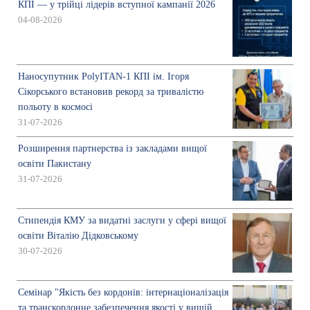
КПІ — у трійці лідерів вступної кампанії 2026
04-08-2026
Наносупутник PolyITAN-1 КПІ ім. Ігоря
Сікорського встановив рекорд за тривалістю
польоту в космосі
31-07-2026
Розширення партнерства із закладами вищої
освіти Пакистану
31-07-2026
Стипендія КМУ за видатні заслуги у сфері вищої
освіти Віталію Дідковському
30-07-2026
Семінар "Якість без кордонів: інтернаціоналізація
та транскордонне забезпечення якості у вищій