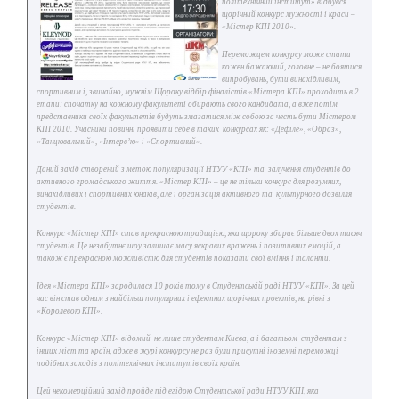
політехнічний інститут» відбувся
щорічний конкурс мужності і краси –
«Містер КПІ 2010».
Переможцем конкурсу може стати
кожен бажаючий, головне – не боятися
випробувань, бути винахідливим,
спортивним і, звичайно, мужнім.Щороку відбір фіналістів «Містера КПІ» проходить в 2
етапи: спочатку на кожному факультеті обирають свого кандидата, а вже потім
представники своїх факультетів будуть змагатися між собою за честь бути Містером
КПІ 2010. Учасники повинні проявити себе в таких конкурсах як: «Дефіле», «Образ»,
«Танцювальний», «Інтерв’ю» і «Спортивний».
Даний захід створений з метою популяризації НТУУ «КПІ» та залучення студентів до
активного громадського життя. «Містер КПІ» – це не тільки конкурс для розумних,
винахідливих і спортивних юнаків, але і організація активного та культурного дозвілля
студентів.
Конкурс «Містер КПІ» став прекрасною традицією, яка щороку збирає більше двох тисяч
студентів. Це незабутнє шоу залишає масу яскравих вражень і позитивних емоцій, а
також є прекрасною можливістю для студентів показати свої вміння і таланти.
Ідея «Містера КПІ» зародилася 10 років тому в Студентській раді НТУУ «КПІ». За цей
час він став одним з найбільш популярних і ефектних щорічних проектів, на рівні з
«Королевою КПІ».
Конкурс «Містер КПІ» відомий не лише студентам Києва, а і багатьом студентам з
інших міст та країн, адже в журі конкурсу не раз були присутні іноземні переможці
подібних заходів з політехнічних інститутів своїх країн.
Цей некомерційний захід пройде під егідою Студентської ради НТУУ КПІ, яка