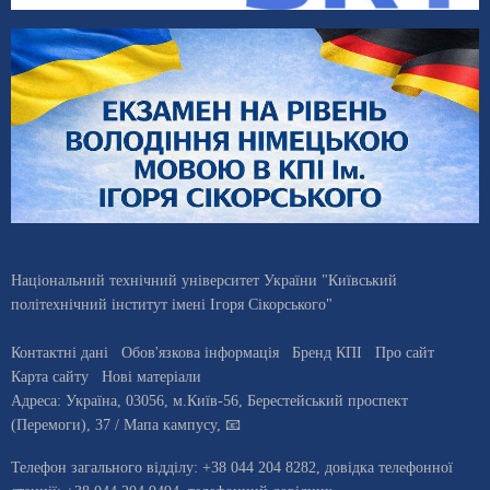
Національний технічний університет України "Київський
політехнічний інститут імені Ігоря Сікорського"
Контактні дані
Обов'язкова інформація
Бренд КПІ
Про сайт
Карта сайту
Нові матеріали
Адреса:
Україна
,
03056
, м.
Київ
-56,
Берестейський проспект
(Перемоги), 37
/ Мапа кампусу
,
📧
Телефон загального відділу:
+38 044 204 8282
, довiдка телефонної