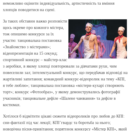
неможливо оцінити індивідуальність, артистичність та вміння
хлопців поводитися на сцені.
За таких обставин важко розповісти
щось окреме про кожного містера,
тож опишемо конкурси за їх
участю: танцювальна постановка
«Знайомство з містерами»;
відеопрезентація на 15 секунд;
спортивний конкурс – майстер-клас
з аеробіки, в якому хлопці повторювали за дівчатами рухи, чим
повеселили зал; інтелектуальний конкурс, що передбачав відповіді на
жартівливі запитання; командний конкурс-відеоролик на тему «КПІ,
я тебе люблю»; танцювальна постановка «містери-кухарі створюють
торт»; конкурс «Фотообраз», у якому демонструвались фотографії
учасників; танцювальне дефіле «Шалене чаювання» та дефіле в
костюмах.
Хотілося б відмітити цікаві сюжети відеороликів про любов до КПІ:
сни-фантазії під час лекції; КПІ’гвардс та боротьба за нього;
новорічна пісня-привітання; порятунок конкурсу «Містер КПІ», який