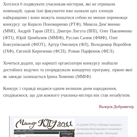
Хотілося б подякувати учасникам-містерам, які не отримали
номінацій, однак їхні факультети вже назвали цих хлопців
найкращими і вони можуть пишатися собою не менше переможця
конкурсу: це Кирило Пономаренко (РТФ), Микола Дем’яненко
(ММІ), Андрій Таран (ІЕЕ), Дмитро Лигута (ВПІ), Олег Павлюченко
(ФТІ), Юрій Цимбалюк (ММІФ), Руслан Салюк (ФМФ), Олег
Бовсунівський (ФІОТ), Артур Омельчук (ФЛ), Володимир Воробйов
(ІХФ), Євгеній Кириченко (ФСП), Роман Парфенюк (ФЕЛ).
Хочеться додати, що нарешті організатори конкурсу знайшли
достойних ведучих та упорядкували концертну програму, зіркою якої
як завжди залишається Ірина Хоменко (ММІФ).
Конкурс і справді видався одним великим днем народження,
сподіваємося, що для кожного учасника-містера він став незабутнім.
Валерія Добривечір
14 грудня 2010 р. в Центрі культури і
мистецтв Національного технічного
університету України «Київський