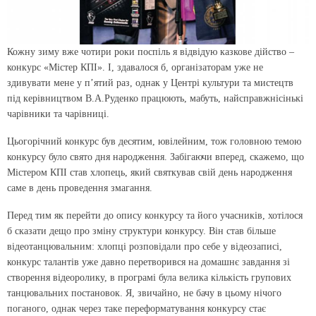
Кожну зиму вже чотири роки поспіль я відвідую казкове дійство –
конкурс «Містер КПІ». І, здавалося б, організаторам уже не
здивувати мене у п’ятий раз, однак у Центрі культури та мистецтв
під керівництвом В.А.Руденко працюють, мабуть, найсправжнісінькі
чарівники та чарівниці.
Цьогорічний конкурс був десятим, ювілейним, тож головною темою
конкурсу було свято дня народження. Забігаючи вперед, скажемо, що
Містером КПІ став хлопець, який святкував свій день народження
саме в день проведення змагання.
Перед тим як перейти до опису конкурсу та його учасників, хотілося
б сказати дещо про зміну структури конкурсу. Він став більше
відеотанцювальним: хлопці розповідали про себе у відеозаписі,
конкурс талантів уже давно перетворився на домашнє завдання зі
створення відеоролику, в програмі була велика кількість групових
танцювальних постановок. Я, звичайно, не бачу в цьому нічого
поганого, однак через таке переформатування конкурсу стає