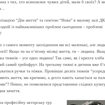
на з тих, хто всиновлює чужих дітей, мали б своїх? А м
ла…
нізацією “Дім життя” та газетою “Нова” в малому залі Д
е одній із найважливіших проблем сьогодення – проблемі
?
 з самого моменту запліднення ми всі маленькі, але люд
логії! Якщо ти на п’ятому місяці життя, ти – людина. Якщ
а тижнів – усе одно людина! Так само, як і крихта хліба
кий самий грейпфрут. На третьому тижні в дитини вже б’
уватися ручки та ніжки. Провівши десять тижнів “усеред
яють життя, ми кричимо, а дехто навіть хапається за пал
дами”? Певно, не помилялися представники східних культ
ня зачаття.
на професійну акторську гру.