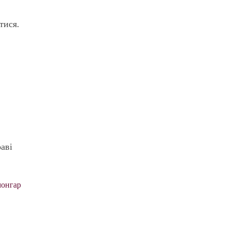
тися.
раві
онгар