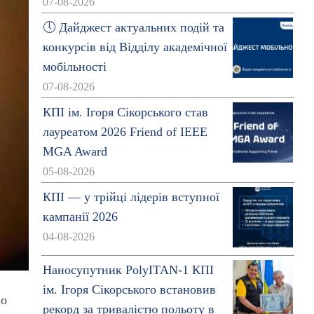
07-08-2026
🕔 Дайджест актуальних подій та
конкурсів від Відділу академічної
мобільності
07-08-2026
КПІ ім. Ігоря Сікорського став
лауреатом 2026 Friend of IEEE
MGA Award
05-08-2026
КПІ — у трійці лідерів вступної
кампанії 2026
04-08-2026
Наносупутник PolyITAN-1 КПІ
ім. Ігоря Сікорського встановив
но
рекорд за тривалістю польоту в