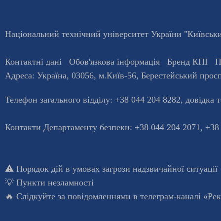
Національний технічний університет України "Київський
Контактні дані
Обов'язкова інформація
Бренд КПІ
П
Адреса:
Україна
,
03056
, м.
Київ
-56,
Берестейський просп
Телефон загального відділу:
+38 044 204 8282
, довiдка 
Контакти Департаменту безпеки: +38 044 204 2071, +38
⚠️
Порядок дій в умовах загрози надзвичайної ситуації
💡
Пункти незламності
🔥 Слідкуйте за повідомленнями в
телеграм-каналі «Ре