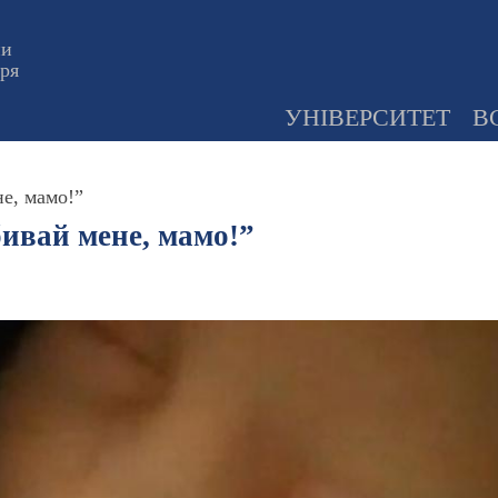
ни
оря
УНІВЕРСИТЕТ
В
е, мамо!”
бивай мене, мамо!”