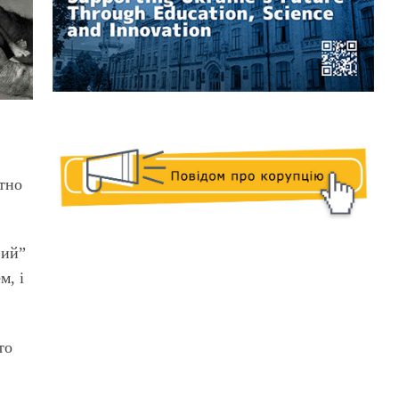
ітно
вий”
м, і
то