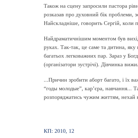
Також на сцену запросили пастора рів
розказав про духовний бік проблеми, з
Найскладніше, говорить Сергій, коли п
Найдраматичнішим моментом був вихід
руках. Так-так, це саме та дитина, яку
багатьох легковажних пар. Зараз у Бог
(організатори зустрічі). Дівчинка вижи
...Причин зробити аборт багато, і їх в
“годы молодые”, кар’єра, навчання... 
розпоряджатись чужим життям, нехай н
КП: 2010, 12