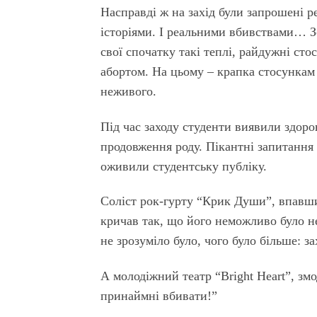
Насправді ж на захід були запрошені 
історіями. І реальними вбивствами… З
свої спочатку такі теплі, райдужні ст
абортом. На цьому – крапка стосункам
неживого.
Під час заходу студенти виявили здоро
продовження роду. Пікантні запитання 
оживили студентську публіку.
Соліст рок-гурту “Крик Души”, впавши
кричав так, що його неможливо було н
не зрозуміло було, чого було більше: з
А молодіжний театр “Bright Heart”, зм
принаймні вбивати!”