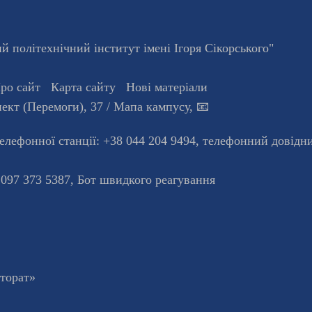
 політехнічний інститут імені Ігоря Сікорського"
ро сайт
Карта сайту
Нові матеріали
ект (Перемоги), 37
/ Мапа кампусу
,
📧
телефонної станцiї:
+38 044 204 9494
,
телефонний довідн
 097 373 5387,
Бот швидкого реагування
кторат»