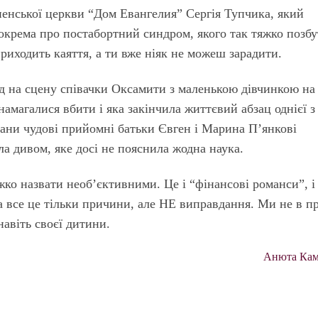
ненської церкви “Дом Евангелия” Сергія Тупчика, який
окрема про постабортний синдром, якого так тяжко позбу
риходить каяття, а ти вже ніяк не можеш зарадити.
 на сцену співачки Оксамити з маленькою дівчинкою на
 намагалися вбити і яка закінчила життєвий абзац однієї з
дани чудові прийомні батьки Євген і Марина П’янкові
ла дивом, яке досі не пояснила жодна наука.
ажко назвати необ’єктивними. Це і “фінансові романси”, і
Та все це тільки причини, але НЕ виправдання. Ми не в п
авіть своєї дитини.
Анюта Кам