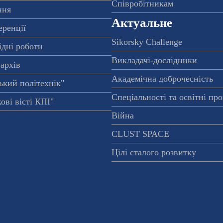
Співробітникам
ння
Актуальне
еренції
Sikorsky Challenge
ідні роботи
Викладачі-дослідники
архів
Академічна доброчесність
ький політехнік"
Спеціальності та освітні пр
ові вісті КПІ"
Війна
CLUST SPACE
Цілі сталого розвитку