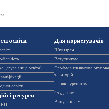
тва
ті освіти
Для користувачів
освіта
Школярам
обільність
Вступникам
а (друга вища освіта)
Особам з тимчасово окупов
територій
валіфікації
Першокурсникам
одної освіти
Студентам
ійні ресурси
Випускникам
 КПІ