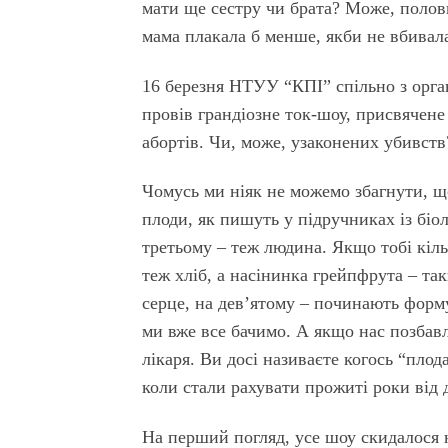
мати ще сестру чи брата? Може, полови
мама плакала б менше, якби не вбива
16 березня НТУУ “КПІ” спільно з орга
провів грандіозне ток-шоу, присвячен
абортів. Чи, може, узаконених убивств
Чомусь ми ніяк не можемо збагнути, що
плоди, як пишуть у підручниках із біо
третьому – теж людина. Якщо тобі кільк
теж хліб, а насінинка грейпфрута – та
серце, на дев’ятому – починають форм
ми вже все бачимо. А якщо нас позбавл
лікаря. Ви досі називаєте когось “пло
коли стали рахувати прожиті роки від д
На перший погляд, усе шоу скидалося 