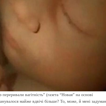
 переривали вагітність” (газета “Новая” на основі
анувалося майже вдвічі більше? То, може, й мені задума