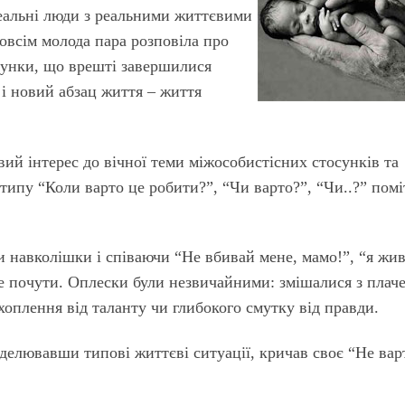
реальні люди з реальними життєвими
овсім молода пара розповіла про
осунки, що врешті завершилися
 і новий абзац життя – життя
вий інтерес до вічної теми міжособистісних стосунків та
типу “Коли варто це робити?”, “Чи варто?”, “Чи..?” пом
 навколішки і співаючи “Не вбивай мене, мамо!”, “я жи
е почути. Оплески були незвичайними: змішалися з плаче
ахоплення від таланту чи глибокого смутку від правди.
оделювавши типові життєві ситуації, кричав своє “Не вар