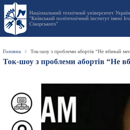
Перейти
до
Національний технічний університет Украї
"Київський політехнічний інститут імені Іг
основного
Сікорського"
вмісту
Головна
Ток-шоу з проблеми абортів “Не вбивай мен
Ток-шоу з проблеми абортів “Не в