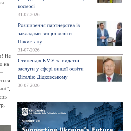
оя
космосі
31-07-2026
К
Розширення партнерства із
закладами вищої освіти
Пакистану
31-07-2026
и! Не
Стипендія КМУ за видатні
о на
заслуги у сфері вищої освіти
 –
Віталію Дідковському
ється
30-07-2026
ині”,
ець
ур,