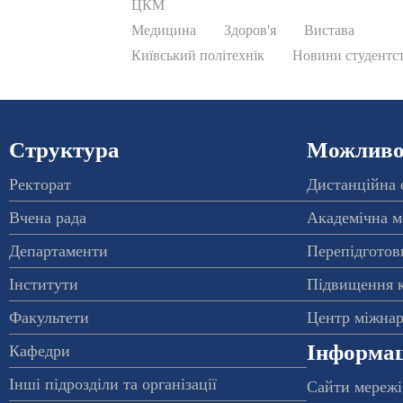
ЦКМ
Медицина
Здоров'я
Вистава
Київський політехнік
Новини студентс
Структура
Можливос
Ректорат
Дистанційна 
Вчена рада
Академічна м
Департаменти
Перепідготовк
Інститути
Підвищення к
Факультети
Центр міжнар
Інформац
Кафедри
Інші підрозділи та організації
Сайти мережі