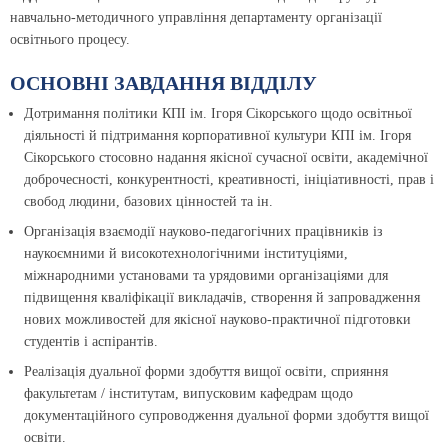
навчально-методичного управління департаменту організації
освітнього процесу.
ОСНОВНІ ЗАВДАННЯ ВІДДІЛУ
Дотримання політики КПІ ім. Ігоря Сікорського щодо освітньої
діяльності й підтримання корпоративної культури КПІ ім. Ігоря
Сікорського стосовно надання якісної сучасної освіти, академічної
доброчесності, конкурентності, креативності, ініціативності, прав і
свобод людини, базових цінностей та ін.
Організація взаємодії науково-педагогічних працівників із
наукоємними й високотехнологічними інституціями,
міжнародними установами та урядовими організаціями для
підвищення кваліфікації викладачів, створення й запровадження
нових можливостей для якісної науково-практичної підготовки
студентів і аспірантів.
Реалізація дуальної форми здобуття вищої освіти, сприяння
факультетам / інститутам, випусковим кафедрам щодо
документаційного супроводження дуальної форми здобуття вищої
освіти.