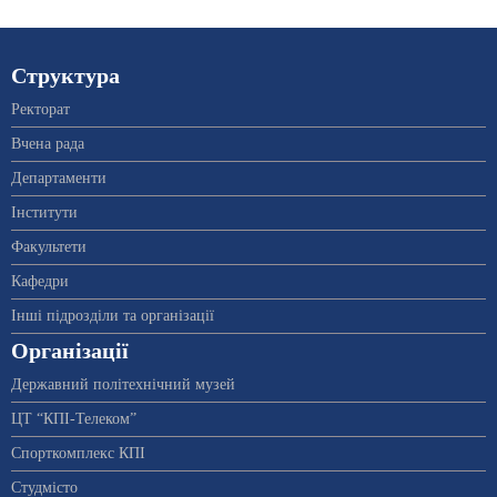
Структура
Ректорат
Вчена рада
Департаменти
Інститути
Факультети
Кафедри
Інші підрозділи та організації
Організації
Державний політехнічний музей
ЦТ “КПІ-Телеком”
Спорткомплекс КПІ
Студмісто