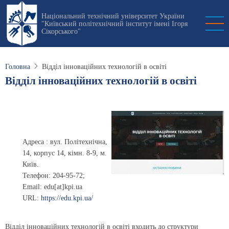
Перейти
Національний технічний університет України
до
"Київський політехнічний інститут імені Ігоря
основного
Сікорського"
вмісту
Головна
Відділ інноваційних технологій в освіті
Відділ інноваційних технологій в освіті
Адреса : вул. Політехнічна,
14, корпус 14, кімн. 8-9, м.
Київ.
Телефон: 204-95-72;
Email: edu[at]kpi.ua
URL:
https://edu.kpi.ua/
Відділ інноваційних технологій в освіті входить до структури