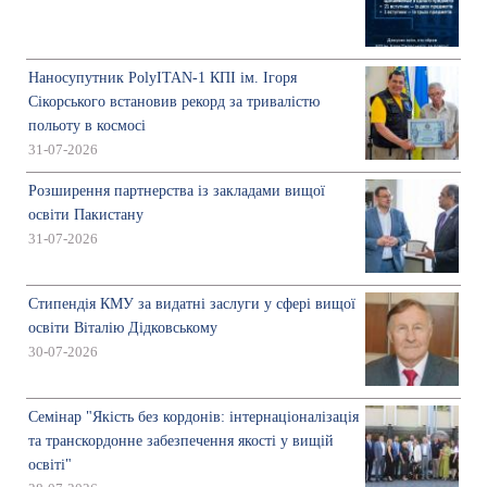
Наносупутник PolyITAN-1 КПІ ім. Ігоря
Сікорського встановив рекорд за тривалістю
польоту в космосі
31-07-2026
Розширення партнерства із закладами вищої
освіти Пакистану
31-07-2026
Стипендія КМУ за видатні заслуги у сфері вищої
освіти Віталію Дідковському
30-07-2026
Семінар "Якість без кордонів: інтернаціоналізація
та транскордонне забезпечення якості у вищій
освіті"