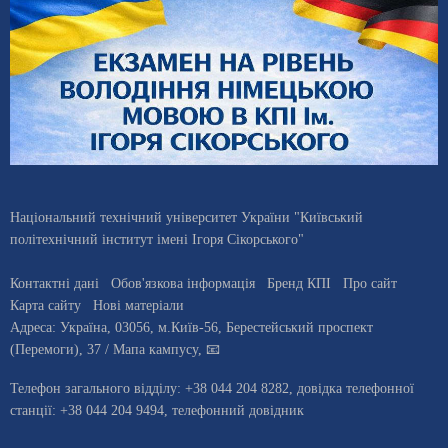
Національний технічний університет України "Київський
політехнічний інститут імені Ігоря Сікорського"
Контактні дані
Обов'язкова інформація
Бренд КПІ
Про сайт
Карта сайту
Нові матеріали
Адреса:
Україна
,
03056
, м.
Київ
-56,
Берестейський проспект
(Перемоги), 37
/ Мапа кампусу
,
📧
Телефон загального відділу:
+38 044 204 8282
, довiдка телефонної
станцiї:
+38 044 204 9494
,
телефонний довідник