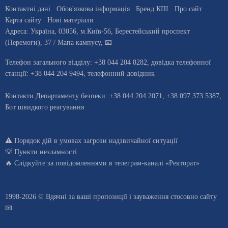
Контактні дані
Обов'язкова інформація
Бренд КПІ
Про сайт
Карта сайту
Нові матеріали
Адреса:
Україна
,
03056
, м.
Київ
-56,
Берестейський проспект
(Перемоги), 37
/ Мапа кампусу
,
📧
Телефон загального відділу:
+38 044 204 8282
, довiдка телефонної
станцiї:
+38 044 204 9494
,
телефонний довідник
Контакти Департаменту безпеки: +38 044 204 2071, +38 097 373 5387,
Бот швидкого реагування
⚠️
Порядок дій в умовах загрози надзвичайної ситуації
💡
Пункти незламності
🔥 Слідкуйте за повідомленнями в
телеграм-каналі «Ректорат»
1998-2026 © Вдячні за ваші
пропозиції і зауваження стосовно сайту
📧