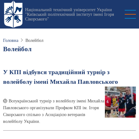
Перейти
Національний технічний університет України
до
"Київський політехнічний інститут імені Ігоря
основного
Сікорського"
вмісту
Головна
Волейбол
Волейбол
У КПІ відбувся традиційний турнір з
волейболу імені Михайла Павловського
🏐 Всеукраїнський турнір з волейболу імені Михайла
Павловського організували Профком КПІ ім. Ігоря
Сікорського спільно з Асоціацією ветеранів
волейболу України.