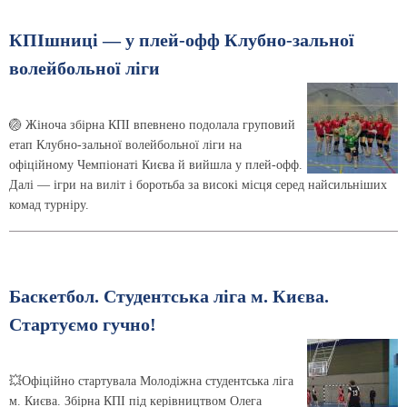
КПІшниці — у плей-офф Клубно-зальної
волейбольної ліги
🏐 Жіноча збірна КПІ впевнено подолала груповий
етап Клубно-зальної волейбольної ліги на
офіційному Чемпіонаті Києва й вийшла у плей-офф.
Далі — ігри на виліт і боротьба за високі місця серед найсильніших
комад турніру.
Баскетбол. Студентська ліга м. Києва.
Стартуємо гучно!
💥Офіційно стартувала Молодіжна студентська ліга
м. Києва. Збірна КПІ під керівництвом Олега