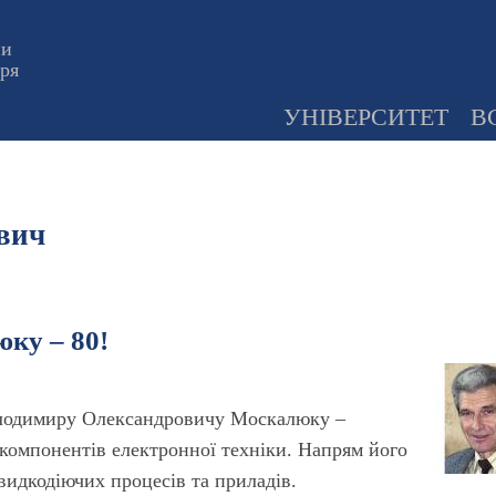
ни
оря
УНІВЕРСИТЕТ
В
вич
ку – 80!
олодимиру Олександровичу Москалюку –
компонентів електронної техніки. Напрям його
идкодіючих процесів та приладів.