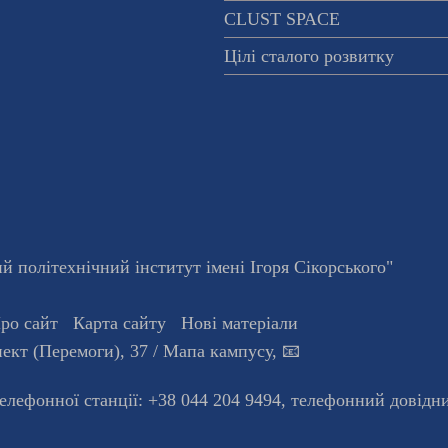
CLUST SPACE
Цілі сталого розвитку
 політехнічний інститут імені Ігоря Сікорського"
ро сайт
Карта сайту
Нові матеріали
ект (Перемоги), 37
/ Мапа кампусу
,
📧
телефонної станцiї:
+38 044 204 9494
,
телефонний довідн