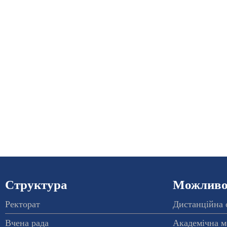
Структура
Можливос
Ректорат
Дистанційна 
Вчена рада
Академічна м