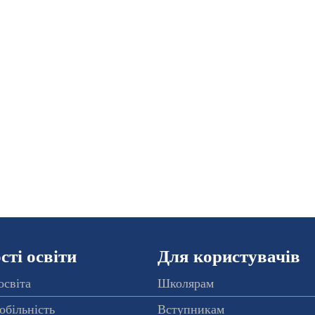
ті освіти
Для користувачів
освіта
Школярам
обільність
Вступникам