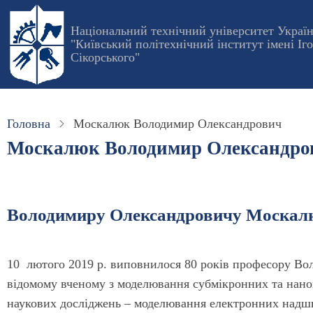
Перейти
до
Національний технічний університет Украї
"Київський політехнічний інститут імені Іг
основного
Сікорського"
вмісту
Головна
Москалюк Володимир Олександрович
Москалюк Володимир Олександро
Володимиру Олександровичу Москалю
10 лютого 2019 р. виповнилося 80 років професору В
відомому вченому з моделювання субмікронних та нано
наукових досліджень – моделювання електронних надшв