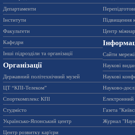
Департаменти
Перепідготовк
Інститути
Підвищення к
Факультети
Центр міжнар
Інформац
Кафедри
Інші підрозділи та організації
Сайти мережі
Організації
Наукові вида
Державний політехнічний музей
Наукові конф
ЦТ “КПІ-Телеком”
Науково-досл
Спорткомплекс КПІ
Електронний 
Студмісто
Газета "Київс
Українсько-Японський центр
Журнал "Наук
Центр розвитку кар'єри