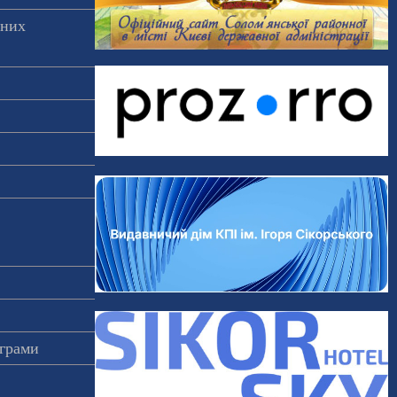
аних
ограми