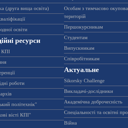
а (друга вища освіта)
Особам з тимчасово окупов
територій
валіфікації
Першокурсникам
одної освіти
Студентам
ійні ресурси
Випускникам
 КПІ
Співробітникам
ння
Актуальне
еренції
Sikorsky Challenge
ідні роботи
Викладачі-дослідники
архів
Академічна доброчесність
ький політехнік"
Спеціальності та освітні пр
ові вісті КПІ"
Війна