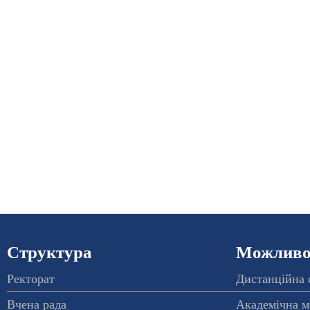
Структура
Можливос
Ректорат
Дистанційна 
Вчена рада
Академічна м