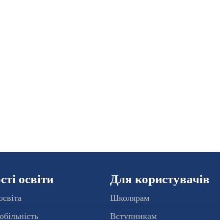
ті освіти
Для користувачів
освіта
Школярам
обільність
Вступникам