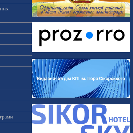
аних
ограми