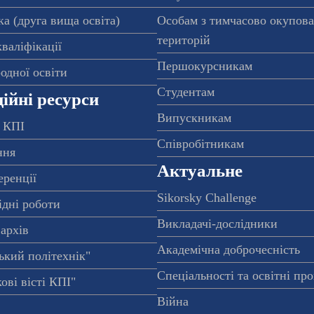
а (друга вища освіта)
Особам з тимчасово окупов
територій
валіфікації
Першокурсникам
одної освіти
Студентам
ійні ресурси
Випускникам
 КПІ
Співробітникам
ння
Актуальне
еренції
Sikorsky Challenge
ідні роботи
Викладачі-дослідники
архів
Академічна доброчесність
ький політехнік"
Спеціальності та освітні пр
ові вісті КПІ"
Війна