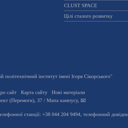
CLUST SPACE
Цілі сталого розвитку
 політехнічний інститут імені Ігоря Сікорського"
ро сайт
Карта сайту
Нові матеріали
ект (Перемоги), 37
/ Мапа кампусу
,
📧
телефонної станцiї:
+38 044 204 9494
,
телефонний довідн