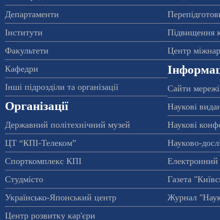
Департаменти
Перепідготовк
Інститути
Підвищення к
Факультети
Центр міжнар
Інформац
Кафедри
Інші підрозділи та організації
Сайти мережі
Організації
Наукові вида
Державний політехнічний музей
Наукові конф
ЦТ “КПІ-Телеком”
Науково-досл
Спорткомплекс КПІ
Електронний 
Студмісто
Газета "Київс
Українсько-Японський центр
Журнал "Наук
Центр розвитку кар'єри