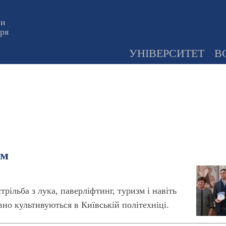
ни
оря
УНІВЕРСИТЕТ
В
ом
трільба з лука, паверліфтинг, туризм і навіть
ивно культивуються в Київській політехніці.