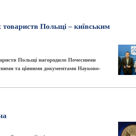
х товариств Польщі – київським
овариств Польщі нагородило Почесними
існими та цінними документами Науково-
ча