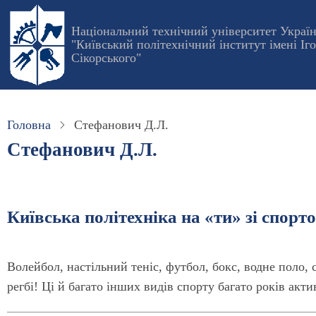
Перейти
до
Національний технічний університет Украї
"Київський політехнічний інститут імені Іг
основного
Сікорського"
вмісту
Головна
Стефанович Д.Л.
Стефанович Д.Л.
Київська політехніка на «ти» зі спорт
Волейбол, настільний теніс, футбол, бокс, водне поло, с
регбі! Ці й багато інших видів спорту багато років акт