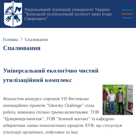
Перейти
Національний технічний університет України
до
"Київський політехнічний інститут імені Ігоря
основного
Сікорського"
вмісту
Головна
Спалювання
Спалювання
Універсальний екологічно чистий
утилізаційний комплекс
Фіналістом конкурсу стартапів VII Фестивалю
інноваційних проектів "Sikorsky Challenge" стала
робота, виконана спільно трьома колективами: ТОВ
"Цукоренергомонтаж", ТОВ "Зелений контакт" та кафедрою
кібернетики хіміко-технологічних процесів ХТФ, що стосується
утилізації органічних, побутових та інш