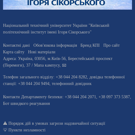
Національний технічний університет України "Київський
політехнічний інститут імені Ігоря Сікорського"
Контактні дані
Обов'язкова інформація
Бренд КПІ
Про сайт
Карта сайту
Нові матеріали
Адреса:
Україна
,
03056
, м.
Київ
-56,
Берестейський проспект
(Перемоги), 37
/ Мапа кампусу
,
📧
Телефон загального відділу:
+38 044 204 8282
, довiдка телефонної
станцiї:
+38 044 204 9494
,
телефонний довідник
Контакти Департаменту безпеки: +38 044 204 2071, +38 097 373 5387,
Бот швидкого реагування
⚠️
Порядок дій в умовах загрози надзвичайної ситуації
💡
Пункти незламності