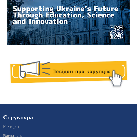
Структура
Ректорат
Вчена рада