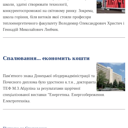
школи, здатні створювати технології,
конкурентоспроможні на світовому ринку. Зокрема,
школа горіння, біля витоків якої стояли професори
теплоенергетичного факультету Володимир Олександрович Христич і
Геннадій Миколайович Любчик.
Спалювання... економить кошти
Пам'ятного знака Донецької облдержадміністрації та
Почесного диплома було удостоєно к.т.н., докторанта
ТЕФ М.З.Абдуліна за результатами щорічної
спеціалізованої виставки “Енергетика. Енергозбереження.
Електротехніка.