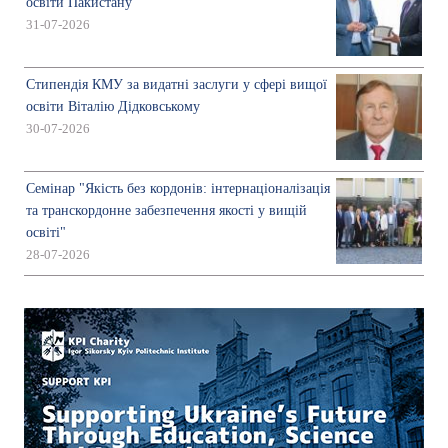
освіти Пакистану
31-07-2026
Стипендія КМУ за видатні заслуги у сфері вищої
освіти Віталію Дідковському
30-07-2026
Семінар "Якість без кордонів: інтернаціоналізація
та транскордонне забезпечення якості у вищій
освіті"
28-07-2026