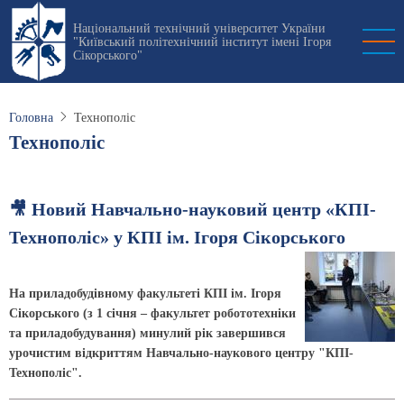
Перейти
Національний технічний університет України
до
"Київський політехнічний інститут імені Ігоря
основного
Сікорського"
вмісту
Головна
Технополіс
Технополіс
🎥 Новий Навчально-науковий центр «КПІ-
Технополіс» у КПІ ім. Ігоря Сікорського
На приладобудівному факультеті КПІ ім. Ігоря
Сікорського (з 1 січня – факультет робототехніки
та приладобудування) минулий рік завершився
урочистим відкриттям Навчально-наукового центру "КПІ-
Технополіс".