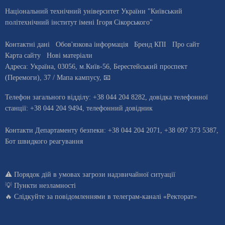
Національний технічний університет України "Київський
політехнічний інститут імені Ігоря Сікорського"
Контактні дані
Обов'язкова інформація
Бренд КПІ
Про сайт
Карта сайту
Нові матеріали
Адреса:
Україна
,
03056
, м.
Київ
-56,
Берестейський проспект
(Перемоги), 37
/ Мапа кампусу
,
📧
Телефон загального відділу:
+38 044 204 8282
, довiдка телефонної
станцiї:
+38 044 204 9494
,
телефонний довідник
Контакти Департаменту безпеки: +38 044 204 2071, +38 097 373 5387,
Бот швидкого реагування
⚠️
Порядок дій в умовах загрози надзвичайної ситуації
💡
Пункти незламності
🔥 Слідкуйте за повідомленнями в
телеграм-каналі «Ректорат»