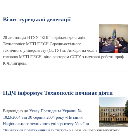
Візит турецької делегації
20 листопада НТУУ “КПІ” відвідала делегація
Технополісу METUTECH Середньосхідного
технічного університету (ССТУ) м. Анкари на чолі з
головою METUTECH, віце-ректором ССТУ з наукової роботи проф.
К.Чілінгіром.
НДЧ інформує Технополіс починає діяти
Відповідно до
Указу Президента України №
1023/2004 від 30 серпня 2004 року «Питання
Національного технічного університету України
“Київський політехнічний інститут»
на базі нашого університету