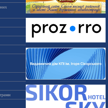
аних
ограми