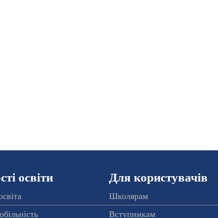
ті освіти
Для користувачів
освіта
Школярам
обільність
Вступникам