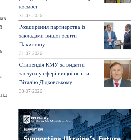
космосі
31-07-2026
лав
ій
Розширення партнерства із
закладами вищої освіти
Пакистану
а
31-07-2026
Стипендія КМУ за видатні
заслуги у сфері вищої освіти
е
Віталію Дідковському
30-07-2026
під