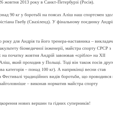
26 жовтня 2013 року в Санкт-Петербурзі (Росія).
понад 90 кг у боротьбі на поясах Аліш наш спортсмен здо
рістіана Гвебу (Свазіленд). У фінальному поєдинку Андр
о року для Андрія та його тренера-наставника – викладач
культету біомедичної інженерії, майстра спорту СРСР з
: на початку жовтня Андрій завоював «срібло» на ХІІ
 Аліш, який проходив у Польщі. Тоді він також посів друг
ова категорія – понад 100 кг). А наприкінці весни став
 Фестивалі традиційних видів боротьби, що проводився 
 найголовніше – виконав норматив майстра спорту
дкорення нових вершин та гідних суперників!