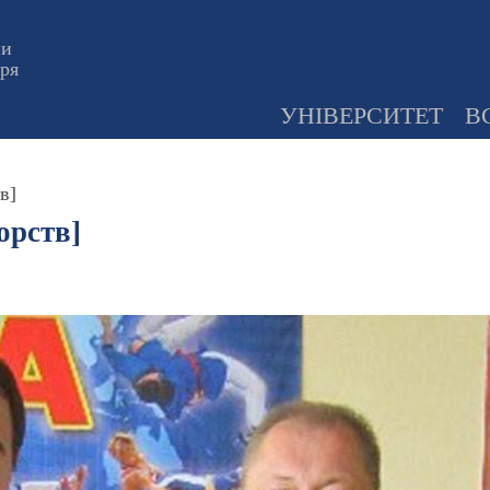
ни
оря
УНІВЕРСИТЕТ
В
в]
борств]