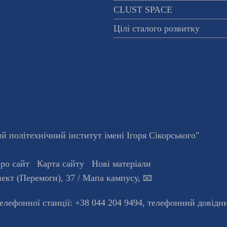
CLUST SPACE
Цілі сталого розвитку
 політехнічний інститут імені Ігоря Сікорського"
ро сайт
Карта сайту
Нові матеріали
ект (Перемоги), 37
/ Мапа кампусу
,
📧
телефонної станцiї:
+38 044 204 9494
,
телефонний довідн