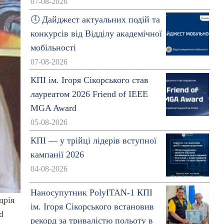
07-08-2026
🕔 Дайджест актуальних подій та
конкурсів від Відділу академічної
мобільності
07-08-2026
КПІ ім. Ігоря Сікорського став
лауреатом 2026 Friend of IEEE
MGA Award
05-08-2026
КПІ — у трійці лідерів вступної
кампанії 2026
04-08-2026
Наносупутник PolyITAN-1 КПІ
дрія
ім. Ігоря Сікорського встановив
d
рекорд за тривалістю польоту в