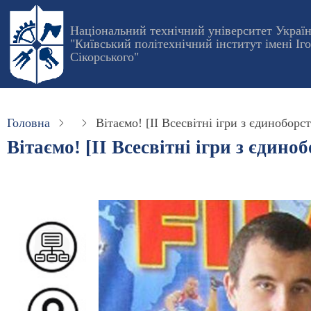
Перейти
до
Національний технічний університет Украї
"Київський політехнічний інститут імені Іг
основного
Сікорського"
вмісту
Головна
Вітаємо! [ІІ Всесвітні ігри з єдиноборст
Вітаємо! [ІІ Всесвітні ігри з єдино