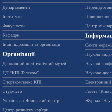
Департаменти
Перепідготовк
Інститути
Підвищення к
Факультети
Центр міжнар
Інформац
Кафедри
Інші підрозділи та організації
Сайти мережі
Організації
Наукові вида
Державний політехнічний музей
Наукові конф
ЦТ “КПІ-Телеком”
Науково-досл
Спорткомплекс КПІ
Електронний 
Студмісто
Газета "Київс
Українсько-Японський центр
Журнал "Наук
Центр розвитку кар'єри