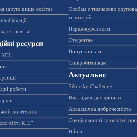
а (друга вища освіта)
Особам з тимчасово окупов
територій
валіфікації
Першокурсникам
одної освіти
Студентам
ійні ресурси
Випускникам
 КПІ
Співробітникам
ння
Актуальне
еренції
Sikorsky Challenge
ідні роботи
Викладачі-дослідники
архів
Академічна доброчесність
ький політехнік"
Спеціальності та освітні пр
ові вісті КПІ"
Війна