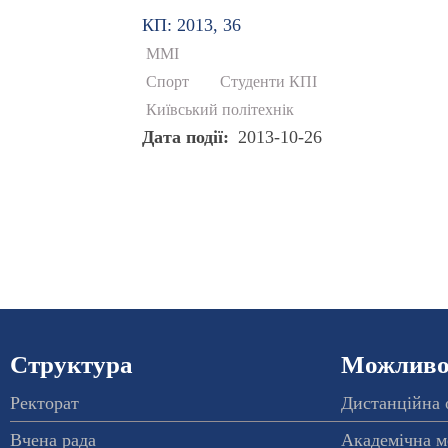
КП: 2013, 36
ММІ
Спорт
Студенти КПІ
Київський політехнік
Дата події
2013-10-26
Структура
Можливос
Ректорат
Дистанційна 
Вчена рада
Академічна м