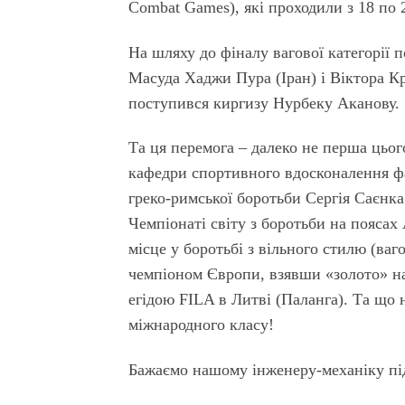
Combat Games), які проходили з 18 по 
На шляху до фіналу вагової категорії 
Масуда Хаджи Пура (Іран) і Віктора К
поступився киргизу Нурбеку Аканову.
Та ця перемога – далеко не перша цьог
кафедри спортивного вдосконалення фа
греко-римської боротьби Сергія Саєнка
Чемпіонаті світу з боротьби на поясах
місце у боротьбі з вільного стилю (ваг
чемпіоном Європи, взявши «золото» на
егідою FILA в Литві (Паланга). Та що
міжнародного класу!
Бажаємо нашому інженеру-механіку пі