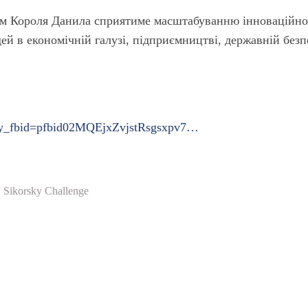
том Короля Данила сприятиме масштабуванню інноваційно
дей в економічній галузі, підприємництві, державній безп
tory_fbid=pfbid02MQEjxZvjstRsgsxpv7…
Sikorsky Challenge