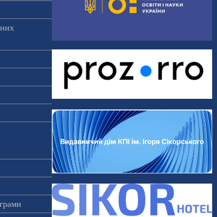
аних
ограми