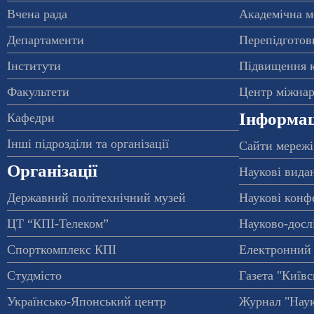
Вчена рада
Академічна м
Департаменти
Перепідготовк
Інститути
Підвищення к
Факультети
Центр міжнар
Інформац
Кафедри
Інші підрозділи та організації
Сайти мережі
Організації
Наукові вида
Державний політехнічний музей
Наукові конф
ЦТ “КПІ-Телеком”
Науково-досл
Спорткомплекс КПІ
Електронний 
Студмісто
Газета "Київс
Українсько-Японський центр
Журнал "Наук