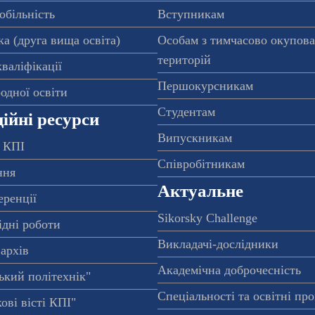
обільність
Вступникам
а (друга вища освіта)
Особам з тимчасово окупов
територій
валіфікації
Першокурсникам
одної освіти
Студентам
ійні ресурси
Випускникам
 КПІ
Співробітникам
ння
Актуальне
еренції
Sikorsky Challenge
ідні роботи
Викладачі-дослідники
архів
Академічна доброчесність
ький політехнік"
Спеціальності та освітні пр
ові вісті КПІ"