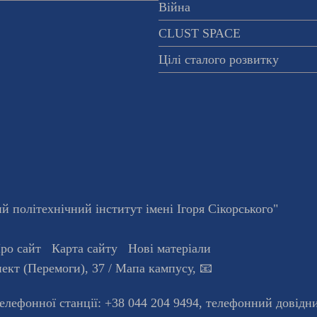
Війна
CLUST SPACE
Цілі сталого розвитку
 політехнічний інститут імені Ігоря Сікорського"
ро сайт
Карта сайту
Нові матеріали
ект (Перемоги), 37
/ Мапа кампусу
,
📧
телефонної станцiї:
+38 044 204 9494
,
телефонний довідн