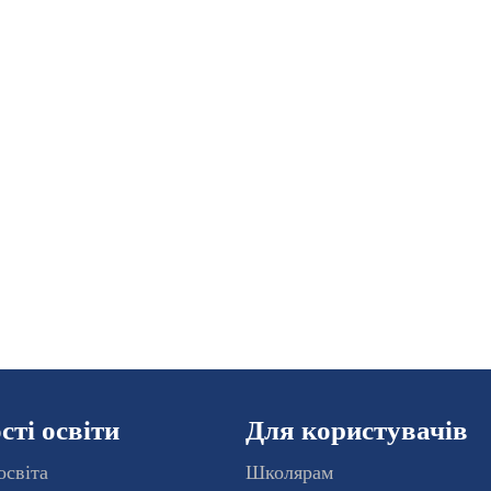
ті освіти
Для користувачів
освіта
Школярам