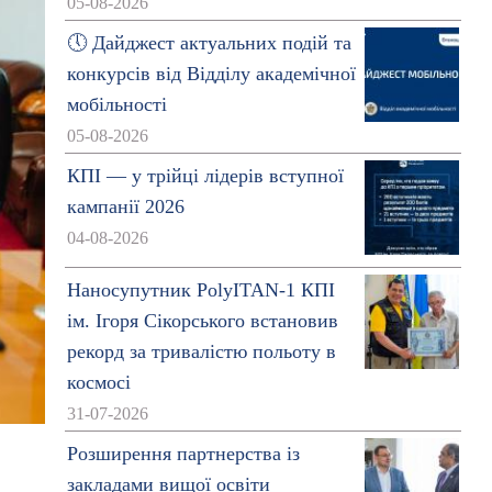
05-08-2026
🕔 Дайджест актуальних подій та
конкурсів від Відділу академічної
мобільності
05-08-2026
КПІ — у трійці лідерів вступної
кампанії 2026
04-08-2026
Наносупутник PolyITAN-1 КПІ
ім. Ігоря Сікорського встановив
рекорд за тривалістю польоту в
космосі
31-07-2026
Розширення партнерства із
закладами вищої освіти