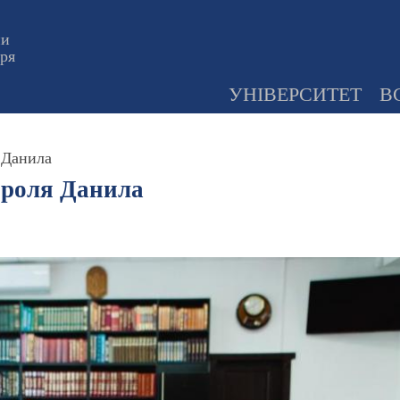
ни
оря
УНІВЕРСИТЕТ
В
 Данила
ороля Данила