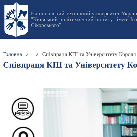
Перейти
до
Національний технічний університет Украї
"Київський політехнічний інститут імені Іг
основного
Сікорського"
вмісту
Головна
Співпраця КПІ та Університету Короля
Співпраця КПІ та Університету К