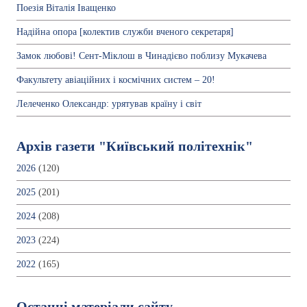
Поезія Віталія Іващенко
Надійна опора [колектив служби вченого секретаря]
Замок любові! Сент-Міклош в Чинадієво поблизу Мукачева
Факультету авіаційних і космічних систем – 20!
Лелеченко Олександр: урятував країну і світ
Архів газети "Київський політехнік"
2026
(120)
2025
(201)
2024
(208)
2023
(224)
2022
(165)
Останні матеріали сайту