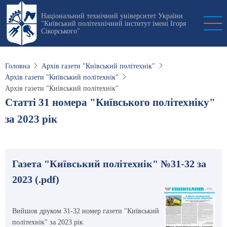
Перейти
Національний технічний університет України
до
"Київський політехнічний інститут імені Ігоря
основного
Сікорського"
вмісту
Головна
Архів газети "Київський політехнік"
Архів газети "Київський політехнік"
Архів газети "Київський політехнік"
Статті 31 номера "Київського політехніку"
за 2023 рік
Газета "Київський політехнік" №31-32 за
2023 (.pdf)
Вийшов друком 31-32 номер газети "Київський
політехнік" за 2023 рік