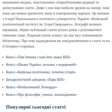
книжкових видань, підготовлених співробітниками редакції та
дописувачами газети. Деякі з них вже вийшли друком на папері, інші
поки що можна прочитати лише в електронному варіанті. Це книжки
з історії Національного технічного університету України «Київський
політехнічний інститут ім. Ігоря Сікорського», біографії великих
науковців, збірки публікацій газети різних років з різноманітної
тематики тощо. Редакція газети планує час від часу поповнювати
бібліотечку. Про нові надходження ми повідомлятимемо в газеті та на
її Інтернет-сторінках.
Книга «Пам’ятники і пам’ятні знаки КПІ»
Книга «Цікава Україна: нотатки з подорожей»
Книга «Київська політехніка: початок історії»
Дендрологічний довідник «Парк КПІ»
Книга «Незбагненний Леонардо»
Книга «Про філософів, учених, винахідників»
Популярні сьогодні статті