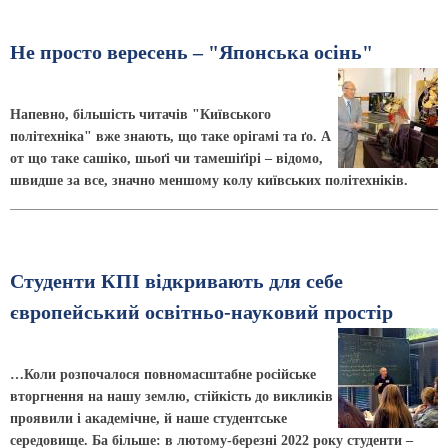
Не просто вересень – "Японська осінь"
Напевно, більшість читачів "Київського
політехніка" вже знають, що таке орігамі та ґо. А
от що таке сашіко, шьоґі чи тамешіґірі – відомо,
швидше за все, значно меншому колу київських політехніків.
Студенти КПІ відкривають для себе
європейський освітньо-науковий простір
…Коли розпочалося повномасштабне російське
вторгнення на нашу землю, стійкість до викликів
проявили і академічне, й наше студентське
середовище. Ба більше: в лютому-березні 2022 року студенти –