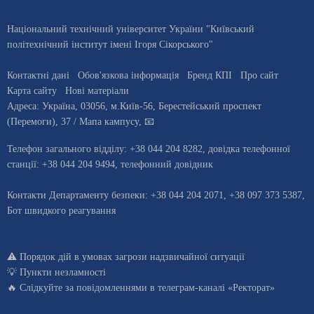
Національний технічний університет України "Київський
політехнічний інститут імені Ігоря Сікорського"
Контактні дані
Обов'язкова інформація
Бренд КПІ
Про сайт
Карта сайту
Нові матеріали
Адреса:
Україна
,
03056
, м.
Київ
-56,
Берестейський проспект
(Перемоги), 37
/ Мапа кампусу
,
📧
Телефон загального відділу:
+38 044 204 8282
, довiдка телефонної
станцiї:
+38 044 204 9494
,
телефонний довідник
Контакти Департаменту безпеки: +38 044 204 2071, +38 097 373 5387,
Бот швидкого реагування
⚠️
Порядок дій в умовах загрози надзвичайної ситуації
💡
Пункти незламності
🔥 Слідкуйте за повідомленнями в
телеграм-каналі «Ректорат»