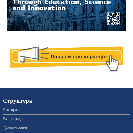
Структура
Ректорат
Вчена рада
Департаменти