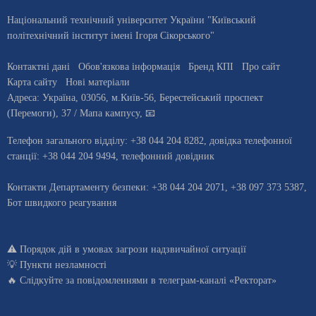
Національний технічний університет України "Київський
політехнічний інститут імені Ігоря Сікорського"
Контактні дані
Обов'язкова інформація
Бренд КПІ
Про сайт
Карта сайту
Нові матеріали
Адреса:
Україна
,
03056
, м.
Київ
-56,
Берестейський проспект
(Перемоги), 37
/ Мапа кампусу
,
📧
Телефон загального відділу:
+38 044 204 8282
, довiдка телефонної
станцiї:
+38 044 204 9494
,
телефонний довідник
Контакти Департаменту безпеки: +38 044 204 2071, +38 097 373 5387,
Бот швидкого реагування
⚠️
Порядок дій в умовах загрози надзвичайної ситуації
💡
Пункти незламності
🔥 Слідкуйте за повідомленнями в
телеграм-каналі «Ректорат»