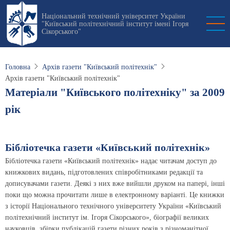
Перейти
Національний технічний університет України
до
"Київський політехнічний інститут імені Ігоря
основного
Сікорського"
вмісту
Головна
Архів газети "Київський політехнік"
Архів газети "Київський політехнік"
Матеріали "Київського політехніку" за 2009
рік
Бібліотечка газети «Київський політехнік»
Бібліотечка газети «Київський політехнік» надає читачам доступ до
книжкових видань, підготовлених співробітниками редакції та
дописувачами газети. Деякі з них вже вийшли друком на папері, інші
поки що можна прочитати лише в електронному варіанті. Це книжки
з історії Національного технічного університету України «Київський
політехнічний інститут ім. Ігоря Сікорського», біографії великих
науковців, збірки публікацій газети різних років з різноманітної