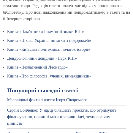
тематики тощо. Редакція газети планує час від часу поповнювати
бібліотечку. Про нові надходження ми повідомлятимемо в газеті та на
її Інтернет-сторінках.
Книга «Пам’ятники і пам’ятні знаки КПІ»
Книга «Цікава Україна: нотатки з подорожей»
Книга «Київська політехніка: початок історії»
Дендрологічний довідник «Парк КПІ»
Книга «Незбагненний Леонардо»
Книга «Про філософів, учених, винахідників»
Популярні сьогодні статті
Маловідомі факти з життя Ігоря Сікорського
Сергій Бойченко: У науці більшість проєктів, що отримують
фінансування, повинні мати проривні ідеї, технологічну
цінність