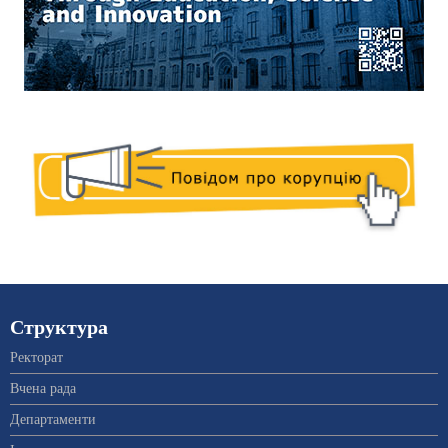
Структура
Ректорат
Вчена рада
Департаменти