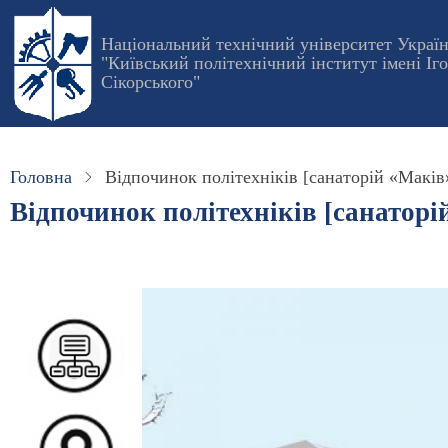
Перейти
до
Національний технічний університет Украї
"Київський політехнічний інститут імені Іг
основного
Сікорського"
вмісту
Головна
Відпочинок політехніків [санаторій «Маків
Відпочинок політехніків [санаторі