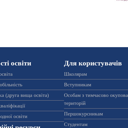
ті освіти
Для користувачів
освіта
Школярам
обільність
Вступникам
а (друга вища освіта)
Особам з тимчасово окупов
територій
валіфікації
Першокурсникам
одної освіти
Студентам
ійні ресурси