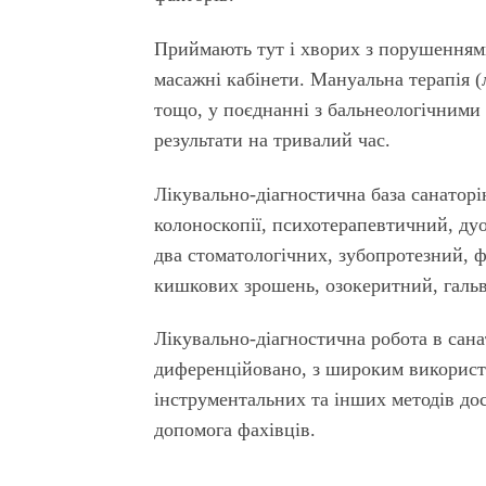
Приймають тут і хворих з порушеннями
масажні кабінети. Мануальна терапія (
тощо, у поєднанні з бальнеологічними
результати на тривалий час.
Лікувально-діагностична база санаторію
колоноскопії, психотерапевтичний, дуо
два стоматологічних, зубопротезний, 
кишкових зрошень, озокеритний, гальва
Лікувально-діагностична робота в сана
диференційовано, з широким використа
інструментальних та інших методів до
допомога фахівців.