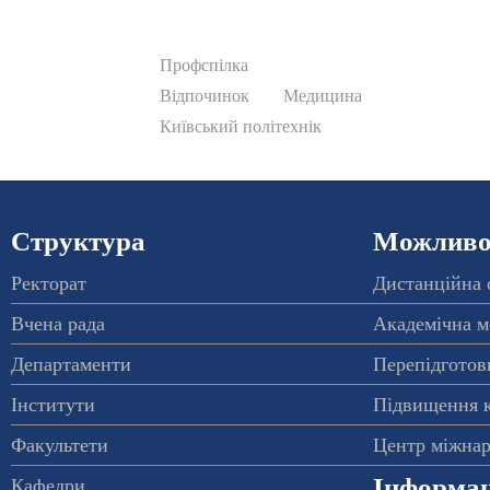
Профспілка
Відпочинок
Медицина
Київський політехнік
Структура
Можливос
Ректорат
Дистанційна 
Вчена рада
Академічна м
Департаменти
Перепідготовк
Інститути
Підвищення к
Факультети
Центр міжнар
Інформац
Кафедри