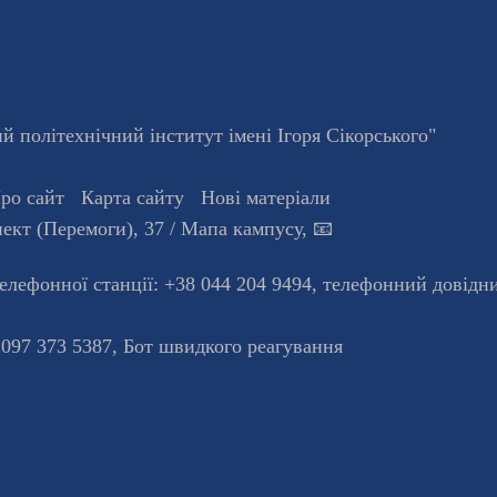
 політехнічний інститут імені Ігоря Сікорського"
ро сайт
Карта сайту
Нові матеріали
ект (Перемоги), 37
/ Мапа кампусу
,
📧
телефонної станцiї:
+38 044 204 9494
,
телефонний довідн
 097 373 5387,
Бот швидкого реагування