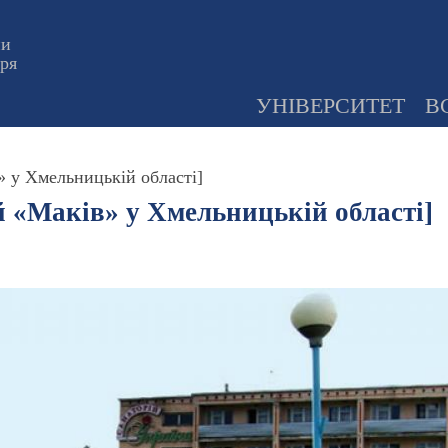
ни
оря
УНІВЕРСИТЕТ
В
» у Хмельницькій області]
й «Маків» у Хмельницькій області]