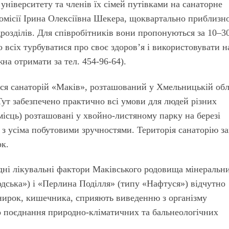
 університету та членів їх сімей путівками на санаторне
комісії Ірина Олексіївна Шекера, щоквартально приблизн
дрозділів. Для співробітників вони пропонуються за 10–3
 всіх турбуватися про своє здоров’я і використовувати н
а отримати за тел. 454-96-64).
ся санаторій «Маків», розташований у Хмельницькій обл
 Тут забезпечено практично всі умови для людей різних
місць) розташовані у хвойно-листяному парку на березі
я з усіма побутовими зручностями. Територія санаторію з
рк.
дні лікувальні фактори Маківського родовища мінеральн
дська») і «Перлина Поділля» (типу «Нафтуся») відчутно
нирок, кишечника, сприяють виведенню з організму
ого поєднання природно-кліматичних та бальнеологічних