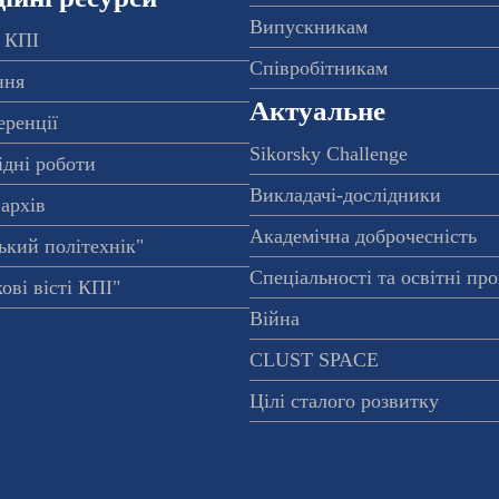
Випускникам
 КПІ
Співробітникам
ння
Актуальне
еренції
Sikorsky Challenge
ідні роботи
Викладачі-дослідники
архів
Академічна доброчесність
ький політехнік"
Спеціальності та освітні пр
ові вісті КПІ"
Війна
CLUST SPACE
Цілі сталого розвитку