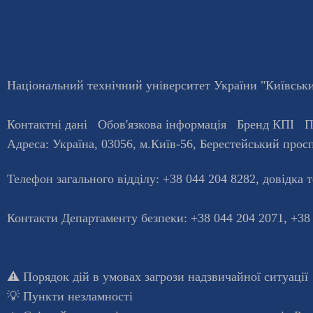
Національний технічний університет України "Київський
Контактні дані
Обов'язкова інформація
Бренд КПІ
П
Адреса:
Україна
,
03056
, м.
Київ
-56,
Берестейський просп
Телефон загального відділу:
+38 044 204 8282
, довiдка 
Контакти Департаменту безпеки: +38 044 204 2071, +38
⚠️
Порядок дій в умовах загрози надзвичайної ситуації
💡
Пункти незламності