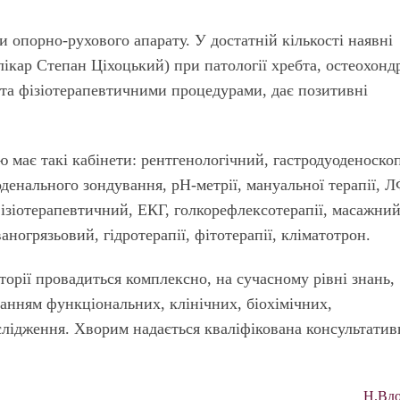
 опорно-рухового апарату. У достатній кількості наявні
лікар Степан Ціхоцький) при патології хребта, остеохонд
 та фізіотерапевтичними процедурами, дає позитивні
 має такі кабінети: рентгенологічний, гастродуоденоскоп
денального зондування, рН-метрії, мануальної терапії, 
фізіотерапевтичний, ЕКГ, голкорефлексотерапії, масажний
ногрязьовий, гідротерапії, фітотерапії, кліматотрон.
торії провадиться комплексно, на сучасному рівні знань,
нням функціональних, клінічних, біохімічних,
слідження. Хворим надається кваліфікована консультатив
Н.Вдо