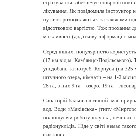
страхування забезпечує співробітників
лікування. Як повідомила інструктор 
путівок розподіляються за заявками пі
відсотковою вартістю. Тож прохання до
можливості (додаткову інформацію можн
Серед інших, популярністю користуєть
(17 км від м. Кам’янця-Подільського).
уподобань та потреб. Корпуси (на 325 
штучного озера, кімнати – на 1-2 місц
28 га, з них 9 га – озеро, 19 га – лісопа
Санаторій бальнеологічний, має приро
вод. Води «Маківська» (типу «Миргоро
поліпшуючи роботу шлунка, печінки, 
радіонуклідів. Ніде у світі немає так
факторів.