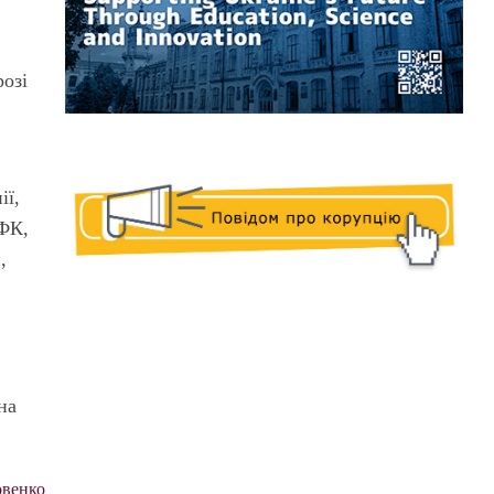
розі
ії,
ЛФК,
,
на
венко