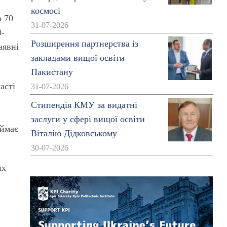
космосі
о 70
31-07-2026
0-
Розширення партнерства із
аявні
закладами вищої освіти
Пакистану
асті
31-07-2026
Стипендія КМУ за видатні
заслуги у сфері вищої освіти
аймає
Віталію Дідковському
30-07-2026
их