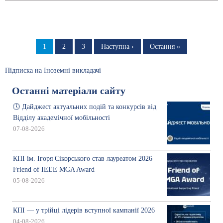
Розбивка
на
Сторінка
1
Сторінка
2
Сторінка
3
Наступна
Наступна ›
Остання
Остання »
сторінка
сторінка
сторінки
Підписка на Іноземні викладачі
Останні матеріали сайту
🕔 Дайджест актуальних подій та конкурсів від
Відділу академічної мобільності
07-08-2026
КПІ ім. Ігоря Сікорського став лауреатом 2026
Friend of IEEE MGA Award
05-08-2026
КПІ — у трійці лідерів вступної кампанії 2026
04-08-2026