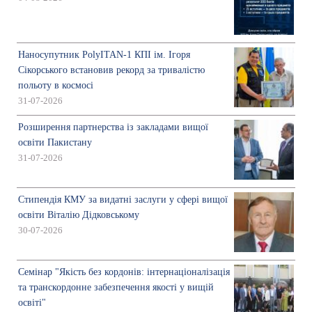
Наносупутник PolyITAN-1 КПІ ім. Ігоря
Сікорського встановив рекорд за тривалістю
польоту в космосі
31-07-2026
Розширення партнерства із закладами вищої
освіти Пакистану
31-07-2026
Стипендія КМУ за видатні заслуги у сфері вищої
освіти Віталію Дідковському
30-07-2026
Семінар "Якість без кордонів: інтернаціоналізація
та транскордонне забезпечення якості у вищій
освіті"