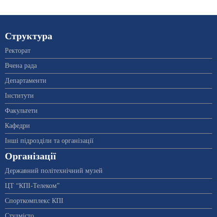
Структура
Ректорат
Вчена рада
Департаменти
Інститути
Факультети
Кафедри
Інші підрозділи та організації
Організації
Державний політехнічний музей
ЦТ “КПІ-Телеком”
Спорткомплекс КПІ
Студмісто