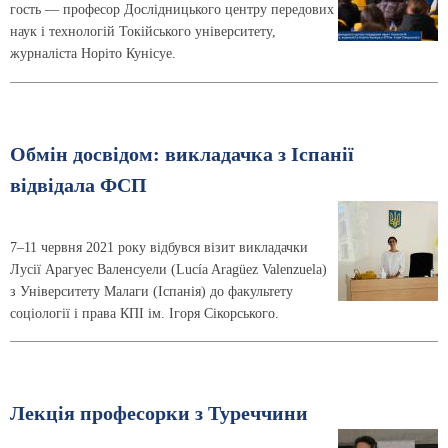
гость — професор Дослідницького центру передових
наук і технологій Токійського університету,
журналіста Норіто Кунісуе.
Обмін досвідом: викладачка з Іспанії
відвідала ФСП
7–11 червня 2021 року відбувся візит викладачки
Лусії Арагуес Валенсуели (Lucía Aragüez Valenzuela)
з Університету Малаги (Іспанія) до факультету
соціології і права КПІ ім. Ігоря Сікорського.
Лекція професорки з Туреччини