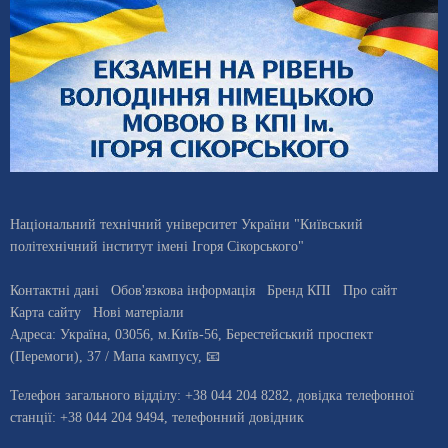
Національний технічний університет України "Київський
політехнічний інститут імені Ігоря Сікорського"
Контактні дані
Обов'язкова інформація
Бренд КПІ
Про сайт
Карта сайту
Нові матеріали
Адреса:
Україна
,
03056
, м.
Київ
-56,
Берестейський проспект
(Перемоги), 37
/ Мапа кампусу
,
📧
Телефон загального відділу:
+38 044 204 8282
, довiдка телефонної
станцiї:
+38 044 204 9494
,
телефонний довідник