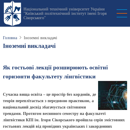
Перейти
Національний технічний університет України
до
"Київський політехнічний інститут імені Ігоря
основного
Сікорського"
вмісту
Головна
Іноземні викладачі
Іноземні викладачі
Як гостьові лекції розширюють освітні
горизонти факультету лінгвістики
Сучасна вища освіта – це простір без кордонів, де
теорія переплітається з передовою практикою, а
національний досвід збагачується світовими
трендами. Протягом весняного семестру на факультеті
лінгвістики КПІ ім. Ігоря Сікорського пройшла серія змістовних
гостьових лекцій від провідних українських і закордонних