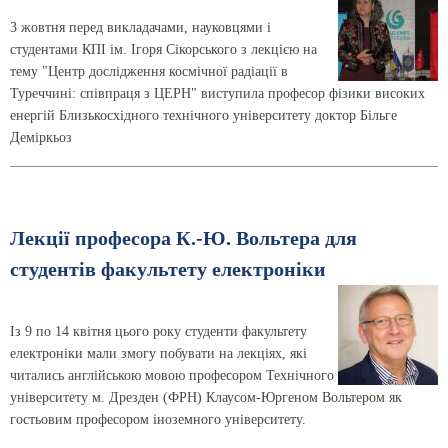
3 жовтня перед викладачами, науковцями і
студентами КПІ ім. Ігоря Сікорського з лекцією на
тему "Центр дослідження космічної радіації в
Туреччині: співпраця з ЦЕРН" виступила професор фізики високих
енергій Близькосхідного технічного університету доктор Більге
Деміркьоз
Лекції професора К.-Ю. Вольтера для
студентів факультету електроніки
Із 9 по 14 квітня цього року студенти факультету
електроніки мали змогу побувати на лекціях, які
читались англійською мовою професором Технічного
університету м. Дрезден (ФРН) Клаусом-Юргеном Вольтером як
гостьовим професором іноземного університету.