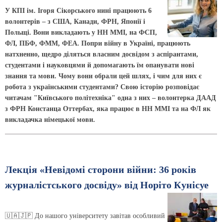
У КПІ ім. Ігоря Сікорського нині працюють 6
волонтерів – з США, Канади, ФРН, Японії і
Польщі. Вони викладають у НН ММІ, на ФСП,
ФЛ, ПБФ, ФММ, ФЕА. Попри війну в Україні, працюють
натхненно, щедро діляться власним досвідом з аспірантами,
студентами і науковцями й допомагають їм опанувати нові
знання та мови. Чому вони обрали цей шлях, і чим для них є
робота з українськими студентами? Свою історію розповідає
читачам "Київського політехніка" одна з них – волонтерка ДААД
з ФРН Констанца Оттербах, яка працює в НН ММІ та на ФЛ як
викладачка німецької мови.
Лекція «Невідомі сторони війни: 36 років
журналістського досвіду» від Норіто Кунісуе
🇺🇦🇯🇵 До нашого університету завітав особливий