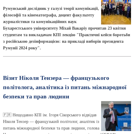
Румунський дослідник у галузі теорії комунікації,
філософії та кінематографа, доцент факультету
журна­лістики та комунікаційних наук
Бухарестського університету Міхай Вакаріу прочитав 23 квітня
студентам та викладачам КПІ лекцію "Практичні кейси боротьби
з російською дезінформацією: на прикладі виборів президента
Румунії 2024 року".
Візит Ніколя Тензера — французького
політолога, аналітика із питань міжнародної
безпеки та прав людини
🇫🇷 Нещодавно КПІ ім. Ігоря Сікорського відвідав
Ніколя Тензер — французький політолог, аналітик із
питань міжнародної безпеки та прав людини, голова