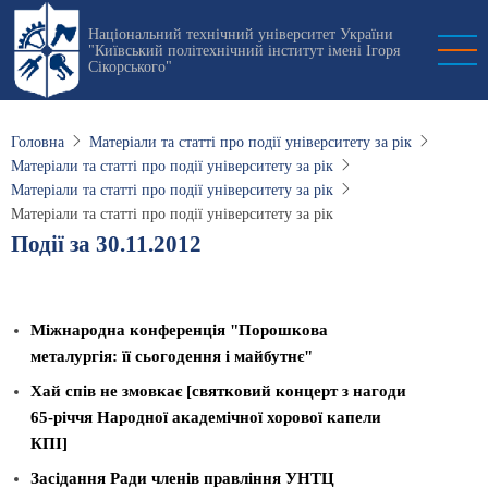
Перейти
Національний технічний університет України
до
"Київський політехнічний інститут імені Ігоря
основного
Сікорського"
вмісту
Головна
Матеріали та статті про події університету за рік
Матеріали та статті про події університету за рік
Матеріали та статті про події університету за рік
Матеріали та статті про події університету за рік
Події за 30.11.2012
Міжнародна конференція "Порошкова
металургія: її сьогодення і майбутнє"
­Хай спів не змовкає [святковий концерт з нагоди
65-річчя Народної академічної хорової капели
КПІ]
Засідання Ради членів правління УНТЦ