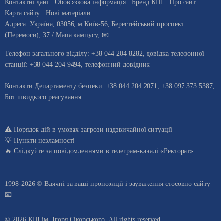
Контактні дані
Обов'язкова інформація
Бренд КПІ
Про сайт
Карта сайту
Нові матеріали
Адреса:
Україна
,
03056
, м.
Київ
-56,
Берестейський проспект
(Перемоги), 37
/ Мапа кампусу
,
📧
Телефон загального відділу:
+38 044 204 8282
, довiдка телефонної
станцiї:
+38 044 204 9494
,
телефонний довідник
Контакти Департаменту безпеки: +38 044 204 2071, +38 097 373 5387,
Бот швидкого реагування
⚠️
Порядок дій в умовах загрози надзвичайної ситуації
💡
Пункти незламності
🔥 Слідкуйте за повідомленнями в
телеграм-каналі «Ректорат»
1998-2026 © Вдячні за ваші
пропозиції і зауваження стосовно сайту
📧
© 2026 КПІ ім. Ігоря Сікорського, All rights reserved.