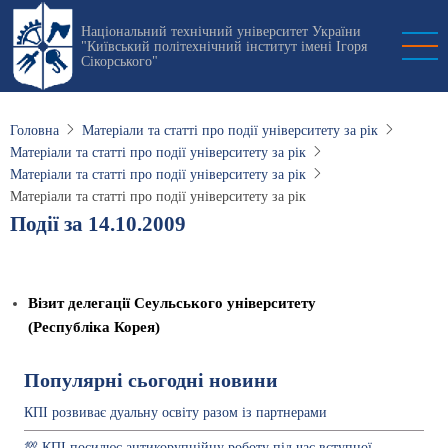
Перейти
Національний технічний університет України
до
"Київський політехнічний інститут імені Ігоря
основного
Сікорського"
вмісту
Головна
Матеріали та статті про події університету за рік
Матеріали та статті про події університету за рік
Матеріали та статті про події університету за рік
Матеріали та статті про події університету за рік
Події за 14.10.2009
Візит делегації Сеульського університету
(Республіка Корея)
Популярні сьогодні новини
КПІ розвиває дуальну освіту разом із партнерами
💯 КПІ посилює антикорупційну роботу під час вступної