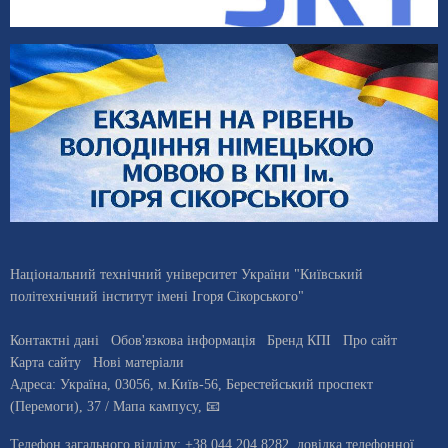
Національний технічний університет України "Київський
політехнічний інститут імені Ігоря Сікорського"
Контактні дані
Обов'язкова інформація
Бренд КПІ
Про сайт
Карта сайту
Нові матеріали
Адреса:
Україна
,
03056
, м.
Київ
-56,
Берестейський проспект
(Перемоги), 37
/ Мапа кампусу
,
📧
Телефон загального відділу:
+38 044 204 8282
, довiдка телефонної