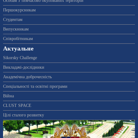
Особам з тимчасово окупованих територій
Першокурсникам
Студентам
Випускникам
Співробітникам
Актуальне
Sikorsky Challenge
Викладачі-дослідники
Академічна доброчесність
Спеціальності та освітні програми
Війна
CLUST SPACE
Цілі сталого розвитку