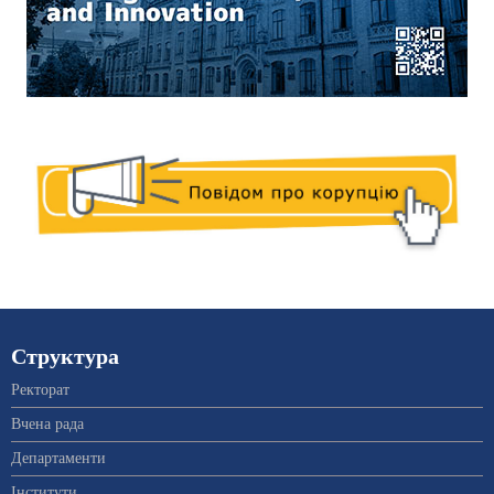
Структура
Ректорат
Вчена рада
Департаменти
Інститути