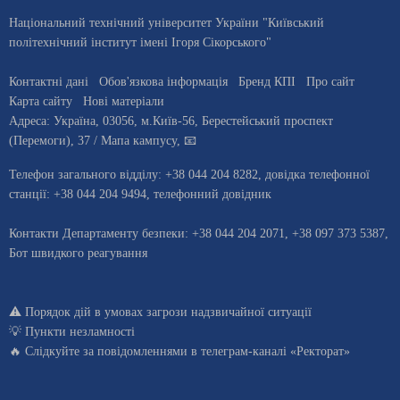
Національний технічний університет України "Київський
політехнічний інститут імені Ігоря Сікорського"
Контактні дані
Обов'язкова інформація
Бренд КПІ
Про сайт
Карта сайту
Нові матеріали
Адреса:
Україна
,
03056
, м.
Київ
-56,
Берестейський проспект
(Перемоги), 37
/ Мапа кампусу
,
📧
Телефон загального відділу:
+38 044 204 8282
, довiдка телефонної
станцiї:
+38 044 204 9494
,
телефонний довідник
Контакти Департаменту безпеки: +38 044 204 2071, +38 097 373 5387,
Бот швидкого реагування
⚠️
Порядок дій в умовах загрози надзвичайної ситуації
💡
Пункти незламності
🔥 Слідкуйте за повідомленнями в
телеграм-каналі «Ректорат»