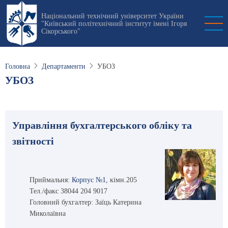
Перейти
Національний технічний університет України
до
"Київський політехнічний інститут імені Ігоря
основного
Сікорського"
вмісту
Головна
Департаменти
УБОЗ
УБОЗ
Управління бухгалтерського обліку та
звітності
Приймальня:
Корпус №1
, кімн.205
Тел./факс 38044 204 9017
Головний бухгалтер: Заїць Катерина
Миколаївна