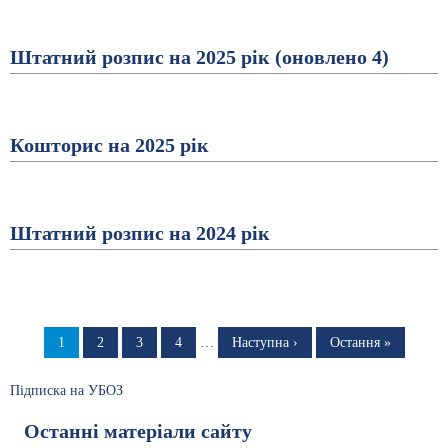
Штатний розпис на 2025 рік (оновлено 4)
Кошторис на 2025 рік
Штатний розпис на 2024 рік
Розбивка
на
Сторінка
1
Сторінка
2
Сторінка
3
Сторінка
4
…
Наступна
Наступна ›
Остання
Остання »
сторінка
сторінка
сторінки
Підписка на УБОЗ
Останні матеріали сайту