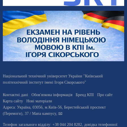
Національний технічний університет України "Київський
політехнічний інститут імені Ігоря Сікорського"
Контактні дані
Обов'язкова інформація
Бренд КПІ
Про сайт
Карта сайту
Нові матеріали
Адреса:
Україна
,
03056
, м.
Київ
-56,
Берестейський проспект
(Перемоги), 37
/ Мапа кампусу
,
📧
Телефон загального відділу:
+38 044 204 8282
, довiдка телефонної