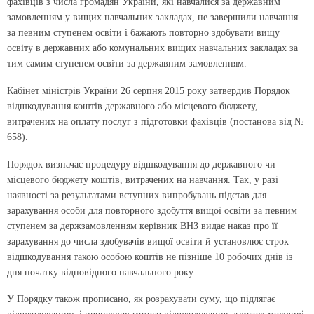
фахівців з числа громадян України, які навчалися за державним
замовленням у вищих навчальних закладах, не завершили навчання
за певним ступенем освіти і бажають повторно здобувати вищу
освіту в державних або комунальних вищих навчальних закладах за
тим самим ступенем освіти за державним замовленням.
Кабінет міністрів України 26 серпня 2015 року затвердив Порядок
відшкодування коштів державного або місцевого бюджету,
витрачених на оплату послуг з підготовки фахівців (постанова від №
658).
Порядок визначає процедуру відшкодування до державного чи
місцевого бюджету коштів, витрачених на навчання. Так, у разі
наявності за результатами вступних випробувань підстав для
зарахування особи для повторного здобуття вищої освіти за певним
ступенем за держзамовленням керівник ВНЗ видає наказ про її
зарахування до числа здобувачів вищої освіти й установлює строк
відшкодування такою особою коштів не пізніше 10 робочих днів із
дня початку відповідного навчального року.
У Порядку також прописано, як розрахувати суму, що підлягає