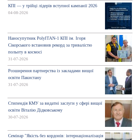
КПІ — у трійці лідерів вступної кампанії 2026
04-08-2026
Наносупутник PolyITAN-1 КПІ ім. Ігоря
Сікорського встановив рекорд за тривалістю
польоту в космосі
31-07-2026
Розширення партнерства із закладами вищої
освіти Пакистану
31-07-2026
Стипендія КМУ за видатні заслуги у сфері вищої
освіти Віталію Дідковському
30-07-2026
Семінар "Якість без кордонів: інтернаціоналізація