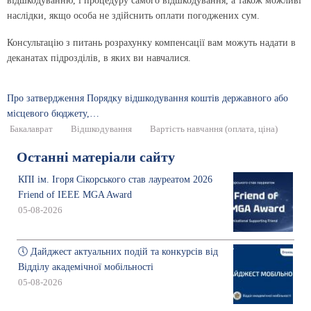
відшкодуванню, і процедуру самого відшкодування, а також можливі
наслідки, якщо особа не здійснить оплати погоджених сум.
Консультацію з питань розрахунку компенсації вам можуть надати в
деканатах підрозділів, в яких ви навчалися.
Про затвердження Порядку відшкодування коштів державного або
місцевого бюджету,…
Бакалаврат
Відшкодування
Вартість навчання (оплата, ціна)
Останні матеріали сайту
КПІ ім. Ігоря Сікорського став лауреатом 2026
Friend of IEEE MGA Award
05-08-2026
🕔 Дайджест актуальних подій та конкурсів від
Відділу академічної мобільності
05-08-2026