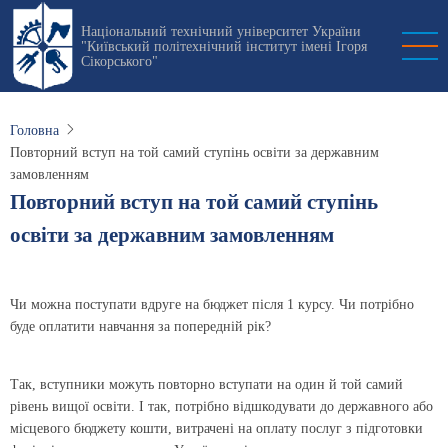
Перейти
Національний технічний університет України
до
"Київський політехнічний інститут імені Ігоря
основного
Сікорського"
вмісту
Головна
Повторний вступ на той самий ступінь освіти за державним
замовленням
Повторний вступ на той самий ступінь
освіти за державним замовленням
Чи можна поступати вдруге на бюджет після 1 курсу. Чи потрібно
буде оплатити навчання за попередній рік?
Так, вступники можуть повторно вступати на один й той самий
рівень вищої освіти. І так, потрібно відшкодувати до державного або
місцевого бюджету кошти, витрачені на оплату послуг з підготовки