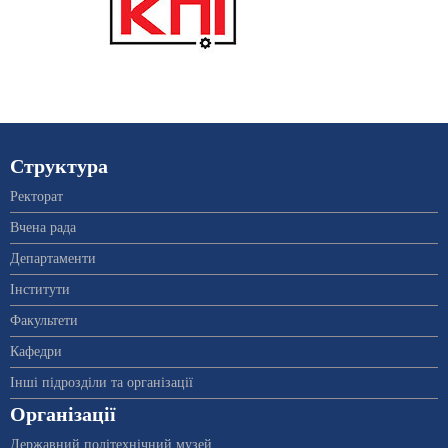
Структура
Ректорат
Вчена рада
Департаменти
Інститути
Факультети
Кафедри
Інші підрозділи та організації
Організації
Державний політехнічний музей