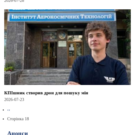
2026-07-28
КПІшник створив дрон для пошуку мін
2026-07-23
Розбивка
Попередня
‹‹
на
сторінка
Сторінка 18
сторінки
Анонси