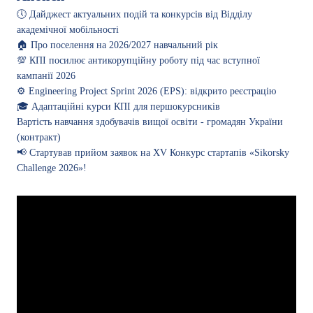
🕔 Дайджест актуальних подій та конкурсів від Відділу
академічної мобільності
🏠 Про поселення на 2026/2027 навчальний рік
💯 КПІ посилює антикорупційну роботу під час вступної
кампанії 2026
⚙️ Engineering Project Sprint 2026 (EPS): відкрито реєстрацію
🎓 Адаптаційні курси КПІ для першокурсників
Вартість навчання здобувачів вищої освіти - громадян України
(контракт)
📢 Стартував прийом заявок на XV Конкурс стартапів «Sikorsky
Challenge 2026»!