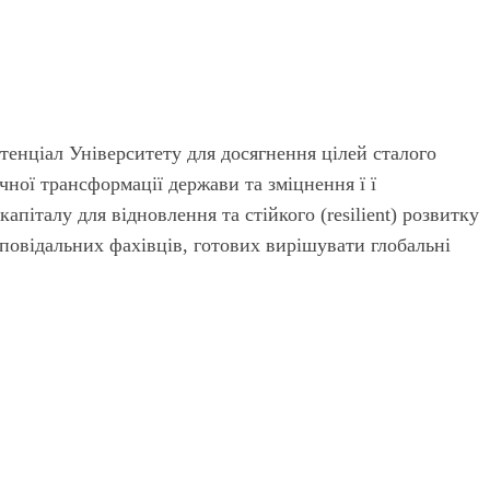
тенціал Університету для досягнення цілей сталого
ічної трансформації держави та зміцнення ї ї
піталу для відновлення та стійкого (resilient) розвитку
дповідальних фахівців, готових вирішувати глобальні