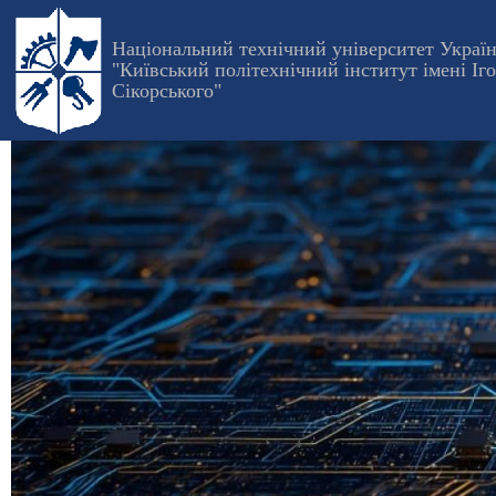
Перейти
до
Національний технічний університет Украї
"Київський політехнічний інститут імені Іг
основного
Сікорського"
вмісту