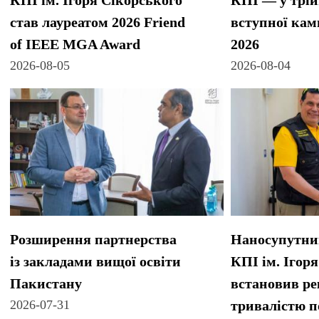
КПІ ім. Ігоря Сікорського
КПІ — у трійц
став лауреатом 2026 Friend
вступної кам
of IEEE MGA Award
2026
2026-08-05
2026-08-04
Розширення партнерства
Наносупутни
із закладами вищої освіти
КПІ ім. Ігор
Пакистану
встановив ре
2026-07-31
тривалістю п