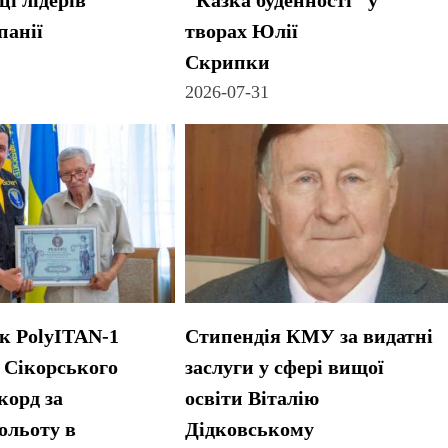
і лідерів
"Казка буденності" у
панії
творах Юлії
Скрипки
2026-07-31
к PolyITAN-1
Стипендія КМУ за видатні
я Сікорського
заслуги у сфері вищої
корд за
освіти Віталію
ольоту в
Дідковському