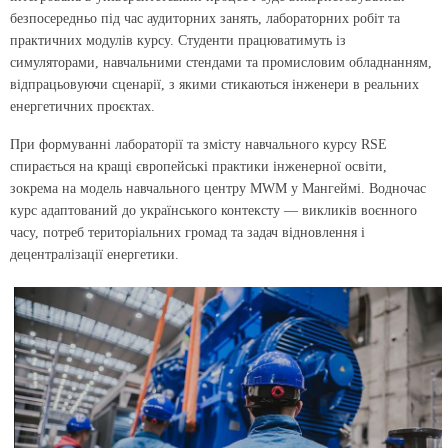
безпосередньо під час аудиторних занять, лабораторних робіт та
практичних модулів курсу. Студенти працюватимуть із
симуляторами, навчальними стендами та промисловим обладнанням,
відпрацьовуючи сценарії, з якими стикаються інженери в реальних
енергетичних проєктах.
При формуванні лабораторії та змісту навчального курсу RSE
спирається на кращі європейські практики інженерної освіти,
зокрема на модель навчального центру MWM у Мангеймі. Водночас
курс адаптований до українського контексту — викликів воєнного
часу, потреб територіальних громад та задач відновлення і
децентралізації енергетики.