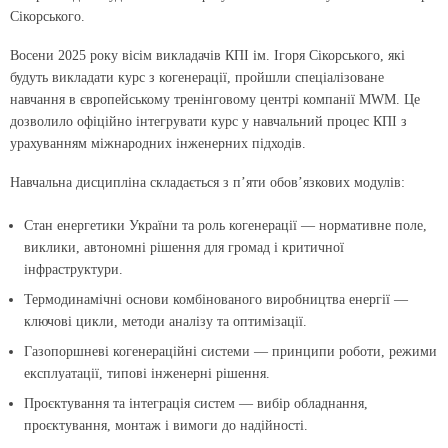
Сікорського.
Восени 2025 року вісім викладачів КПІ ім. Ігоря Сікорського, які
будуть викладати курс з когенерації, пройшли спеціалізоване
навчання в європейському тренінговому центрі компанії MWM. Це
дозволило офіційно інтегрувати курс у навчальний процес КПІ з
урахуванням міжнародних інженерних підходів.
Навчальна дисципліна складається з п’яти обов’язкових модулів:
Стан енергетики України та роль когенерації — нормативне поле,
виклики, автономні рішення для громад і критичної
інфраструктури.
Термодинамічні основи комбінованого виробництва енергії —
ключові цикли, методи аналізу та оптимізації.
Газопоршневі когенераційні системи — принципи роботи, режими
експлуатації, типові інженерні рішення.
Проєктування та інтеграція систем — вибір обладнання,
проєктування, монтаж і вимоги до надійності.