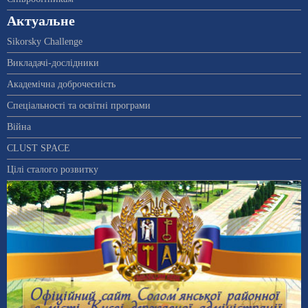
Актуальне
Sikorsky Challenge
Викладачі-дослідники
Академічна доброчесність
Спеціальності та освітні програми
Війна
CLUST SPACE
Цілі сталого розвитку