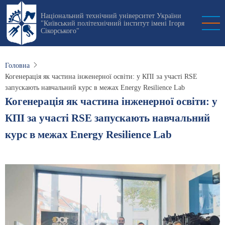
Перейти
Національний технічний університет України
до
"Київський політехнічний інститут імені Ігоря
основного
Сікорського"
вмісту
Головна
Когенерація як частина інженерної освіти: у КПІ за участі RSE
запускають навчальний курс в межах Energy Resilience Lab
Когенерація як частина інженерної освіти: у
КПІ за участі RSE запускають навчальний
курс в межах Energy Resilience Lab