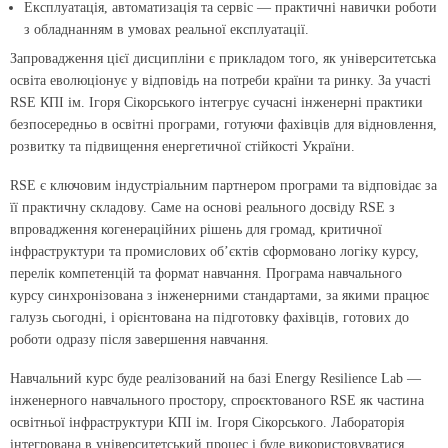
Експлуатація, автоматизація та сервіс — практичні навички роботи
з обладнанням в умовах реальної експлуатації.
Запровадження цієї дисципліни є прикладом того, як університетська
освіта еволюціонує у відповідь на потреби країни та ринку. За участі
RSE КПІ ім. Ігоря Сікорського інтегрує сучасні інженерні практики
безпосередньо в освітні програми, готуючи фахівців для відновлення,
розвитку та підвищення енергетичної стійкості України.
RSE є ключовим індустріальним партнером програми та відповідає за
її практичну складову. Саме на основі реального досвіду RSE з
впровадження когенераційних рішень для громад, критичної
інфраструктури та промислових об’єктів сформовано логіку курсу,
перелік компетенцій та формат навчання. Програма навчального
курсу синхронізована з інженерними стандартами, за якими працює
галузь сьогодні, і орієнтована на підготовку фахівців, готових до
роботи одразу після завершення навчання.
Навчальний курс буде реалізований на базі Energy Resilience Lab —
інженерного навчального простору, спроєктованого RSE як частина
освітньої інфраструктури КПІ ім. Ігоря Сікорського. Лабораторія
інтегрована в університетський процес і буде використовуватися