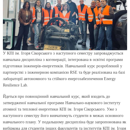
У КПІ ім. Ігоря Сікорського з наступного семестру запроваджується
навчальна дисципліна з когенерації, інтегрована в освітні програми
підготовки інженерів-енергетиків. Навчальний курс розроблений у
партнерстві з інженерною компанією RSE та буде реалізована на базі
лабораторії автономного та стійкого енергозабезпечення Energy
Resilience Lab.
Йдеться про повноцінний навчальний курс, який входить до
затвердженої навчальної програми Навчально-наукового інституту
атомної та теплової енергетики КПІ ім. Ігоря Сікорського. Уже з
наступного семестру його вивчатимуть студенти в межах основного
навчального плану. У подальшому дисципліна буде запропонована як
вибіркова для студентів інших факультетів та інститутів КПІ ім. Ігоря