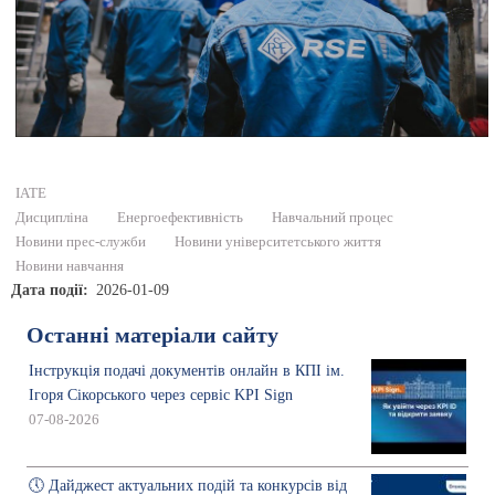
ІАТЕ
Дисципліна
Енергоефективність
Навчальний процес
Новини прес-служби
Новини університетського життя
Новини навчання
Дата події
2026-01-09
Останні матеріали сайту
Інструкція подачі документів онлайн в КПІ ім.
Ігоря Сікорського через сервіс KPI Sign
07-08-2026
🕔 Дайджест актуальних подій та конкурсів від