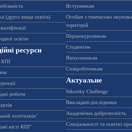
обільність
Вступникам
а (друга вища освіта)
Особам з тимчасово окупов
територій
валіфікації
Першокурсникам
одної освіти
Студентам
ійні ресурси
Випускникам
 КПІ
Співробітникам
ння
Актуальне
еренції
Sikorsky Challenge
ідні роботи
Викладачі-дослідники
архів
Академічна доброчесність
ький політехнік"
Спеціальності та освітні пр
ові вісті КПІ"