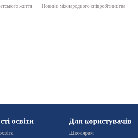
етського життя
Новини міжнародного співробітництва
ті освіти
Для користувачів
освіта
Школярам