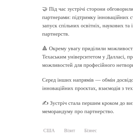
🤝 Під час зустрічі сторони обговори
партнерами: підтримку інноваційних ст
запуск спільних освітніх, наукових та
партнерств.
🔺 Окрему увагу приділили можливостя
Техаським університетом у Далласі, п
можливостей для професійного нетворк
Серед інших напрямів — обмін досвідо
інноваційних проєктах, взаємодія з т
✍️ Зустріч стала першим кроком до ви
меморандуму про партнерство.
США
Візит
Бізнес