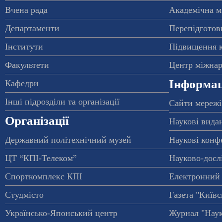
Вчена рада
Академічна м
Департаменти
Перепідготовк
Інститути
Підвищення к
Факультети
Центр міжнар
Інформац
Кафедри
Інші підрозділи та організації
Сайти мережі
Організації
Наукові вида
Державний політехнічний музей
Наукові конф
ЦТ “КПІ-Телеком”
Науково-досл
Спорткомплекс КПІ
Електронний 
Студмісто
Газета "Київс
Українсько-Японський центр
Журнал "Наук