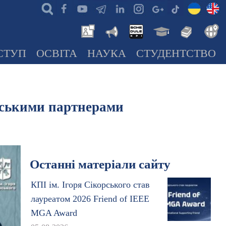
СТУП
ОСВІТА
НАУКА
СТУДЕНТСТВО
нськими партнерами
Останні матеріали сайту
КПІ ім. Ігоря Сікорського став
лауреатом 2026 Friend of IEEE
MGA Award