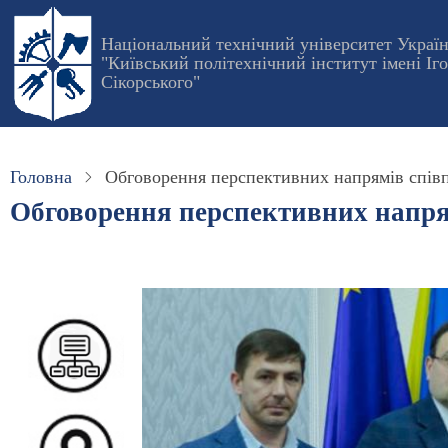
Перейти
до
Національний технічний університет Украї
"Київський політехнічний інститут імені Іг
основного
Сікорського"
вмісту
Головна
Обговорення перспективних напрямів спів
Обговорення перспективних напря