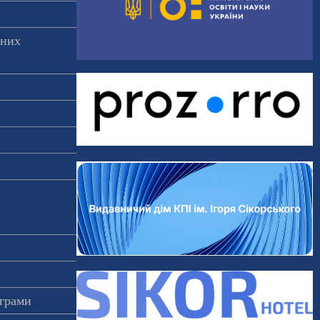
аних
ограми