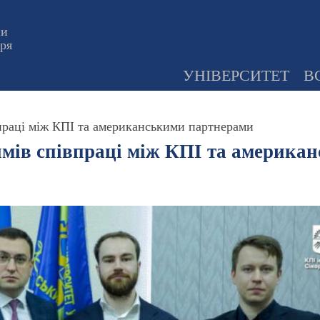
ни
оря
УНІВЕРСИТЕТ
В
праці між КПІ та американськими партнерами
мів співпраці між КПІ та америка