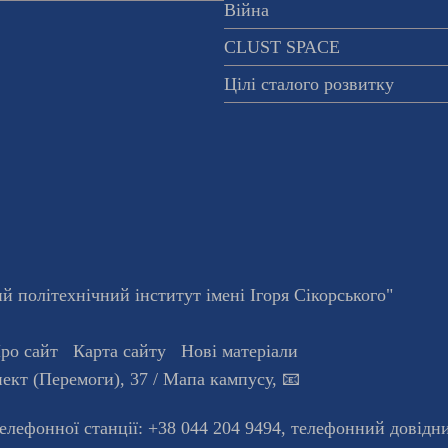
Війна
CLUST SPACE
Цілі сталого розвитку
 політехнічний інститут імені Ігоря Сікорського"
ро сайт
Карта сайту
Нові матеріали
ект (Перемоги), 37
/ Мапа кампусу
,
📧
телефонної станцiї:
+38 044 204 9494
,
телефонний довідн