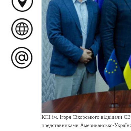
КПІ ім. Ігоря Сікорського відвідали CE
представниками Американсько-Українс