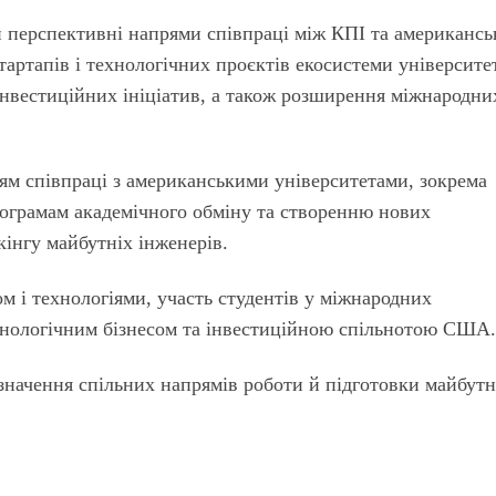
ли перспективні напрями співпраці між КПІ та американс
артапів і технологічних проєктів екосистеми університе
 інвестиційних ініціатив, а також розширення міжнародни
м співпраці з американськими університетами, зокрема
рограмам академічного обміну та створенню нових
інгу майбутніх інженерів.
м і технологіями, участь студентів у міжнародних
ехнологічним бізнесом та інвестиційною спільнотою США
значення спільних напрямів роботи й підготовки майбутн