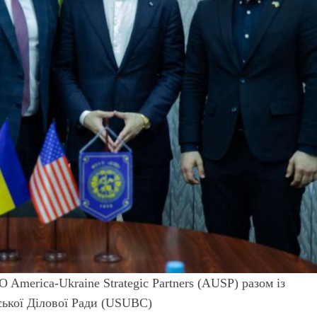
O America-Ukraine Strategic Partners (AUSP) разом із
ької Ділової Ради (USUBC)