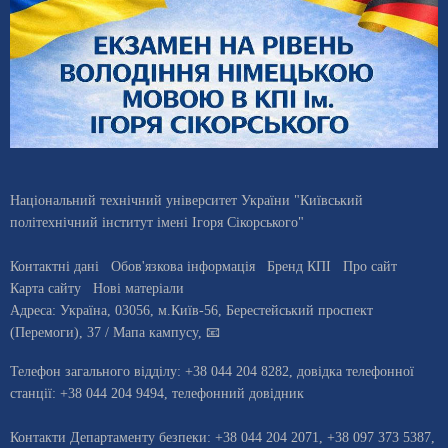
Національний технічний університет України "Київський
політехнічний інститут імені Ігоря Сікорського"
Контактні дані
Обов'язкова інформація
Бренд КПІ
Про сайт
Карта сайту
Нові матеріали
Адреса:
Україна
,
03056
, м.
Київ
-56,
Берестейський проспект
(Перемоги), 37
/ Мапа кампусу
,
📧
Телефон загального відділу:
+38 044 204 8282
, довiдка телефонної
станцiї:
+38 044 204 9494
,
телефонний довідник
Контакти Департаменту безпеки: +38 044 204 2071, +38 097 373 5387,