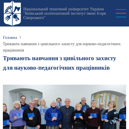
Перейти
Національний технічний університет України
до
"Київський політехнічний інститут імені Ігоря
основного
Сікорського"
вмісту
Головна
Тривають навчання з цивільного захисту для науково-педагогічних
працівників
Тривають навчання з цивільного захисту
для науково-педагогічних працівників