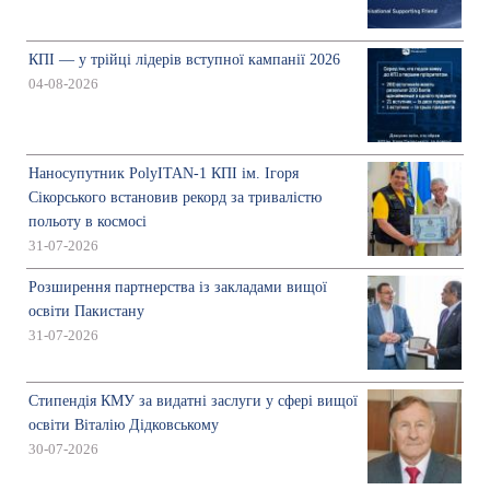
КПІ — у трійці лідерів вступної кампанії 2026
04-08-2026
Наносупутник PolyITAN-1 КПІ ім. Ігоря
Сікорського встановив рекорд за тривалістю
польоту в космосі
31-07-2026
Розширення партнерства із закладами вищої
освіти Пакистану
31-07-2026
Стипендія КМУ за видатні заслуги у сфері вищої
освіти Віталію Дідковському
30-07-2026