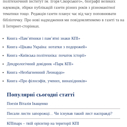
політехнічний інститут ім. Ігоря Сікорського», біографії великих
науковців, збірки публікацій газети різних років з різноманітної
тематики тощо. Редакція газети планує час від часу поповнювати
бібліотечку. Про нові надходження ми повідомлятимемо в газеті та на
її Інтернет-сторінках.
Книга «Пам’ятники і пам’ятні знаки КПІ»
Книга «Цікава Україна: нотатки з подорожей»
Книга «Київська політехніка: початок історії»
Дендрологічний довідник «Парк КПІ»
Книга «Незбагненний Леонардо»
Книга «Про філософів, учених, винахідників»
Популярні сьогодні статті
Поезія Віталія Іващенко
Писали листи запорожці... Чи існував такий лист насправді?
КПІmaps – твій орієнтир на території КПІ