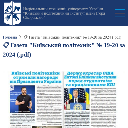
Перейти
Національний технічний університет України
до
"Київський політехнічний інститут імені Ігоря
основного
Сікорського"
вмісту
Головна
📋 Газета "Київський політехнік" № 19-20 за 2024 (.pdf)
📋 Газета "Київський політехнік" № 19-20 за
2024 (.pdf)