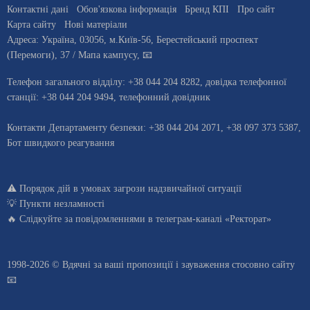
Контактні дані
Обов'язкова інформація
Бренд КПІ
Про сайт
Карта сайту
Нові матеріали
Адреса:
Україна
,
03056
, м.
Київ
-56,
Берестейський проспект
(Перемоги), 37
/ Мапа кампусу
,
📧
Телефон загального відділу:
+38 044 204 8282
, довiдка телефонної
станцiї:
+38 044 204 9494
,
телефонний довідник
Контакти Департаменту безпеки: +38 044 204 2071, +38 097 373 5387,
Бот швидкого реагування
⚠️
Порядок дій в умовах загрози надзвичайної ситуації
💡
Пункти незламності
🔥 Слідкуйте за повідомленнями в
телеграм-каналі «Ректорат»
1998-2026 © Вдячні за ваші
пропозиції і зауваження стосовно сайту
📧