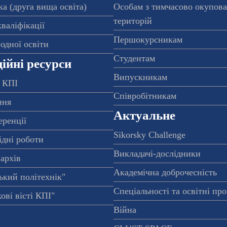
а (друга вища освіта)
Особам з тимчасово окупов
територій
валіфікації
Першокурсникам
одної освіти
Студентам
ійні ресурси
Випускникам
 КПІ
Співробітникам
ння
Актуальне
еренції
Sikorsky Challenge
ідні роботи
Викладачі-дослідники
архів
Академічна доброчесність
ький політехнік"
Спеціальності та освітні пр
ові вісті КПІ"
Війна