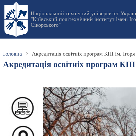
Перейти
до
Національний технічний університет Украї
"Київський політехнічний інститут імені Іг
основного
Сікорського"
вмісту
Головна
Акредитація освітніх програм КПІ ім. Ігоря
Акредитація освітніх програм КПІ 