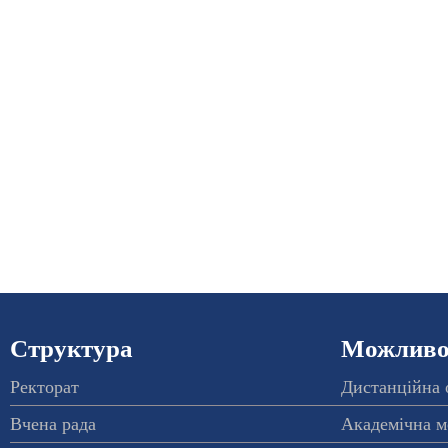
Структура
Можливос
Ректорат
Дистанційна 
Вчена рада
Академічна м