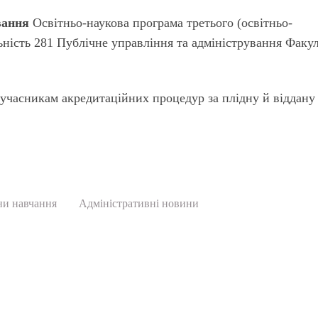
вання
Освітньо-наукова програма третього (освітньо-
ьність 281 Публічне управління та адміністрування Факу
 учасникам акредитаційних процедур за плідну й віддану
и навчання
Адміністративні новини