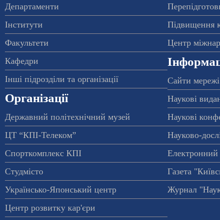
Департаменти
Перепідготовк
Інститути
Підвищення к
Факультети
Центр міжнар
Інформац
Кафедри
Інші підрозділи та організації
Сайти мережі
Організації
Наукові вида
Державний політехнічний музей
Наукові конф
ЦТ “КПІ-Телеком”
Науково-досл
Спорткомплекс КПІ
Електронний 
Студмісто
Газета "Київс
Українсько-Японський центр
Журнал "Наук
Центр розвитку кар'єри