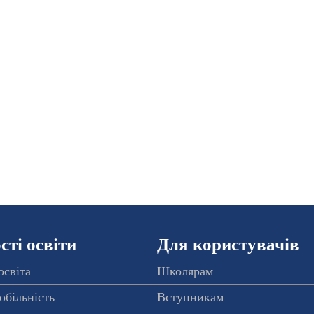
ті освіти
Для користувачів
освіта
Школярам
обільність
Вступникам