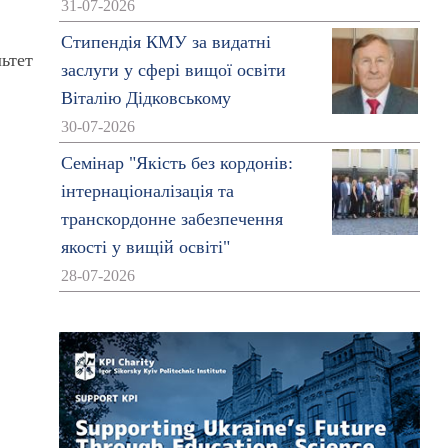
31-07-2026
Стипендія КМУ за видатні
льтет
заслуги у сфері вищої освіти
Віталію Дідковському
30-07-2026
Семінар "Якість без кордонів:
інтернаціоналізація та
транскордонне забезпечення
якості у вищій освіті"
28-07-2026