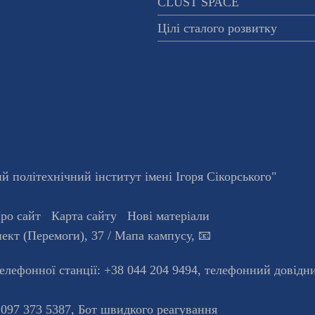
CLUST SPACE
Цілі сталого розвитку
 політехнічний інститут імені Ігоря Сікорського"
ро сайт
Карта сайту
Нові матеріали
ект (Перемоги), 37
/ Мапа кампусу
,
📧
телефонної станцiї:
+38 044 204 9494
,
телефонний довідн
 097 373 5387,
Бот швидкого реагування