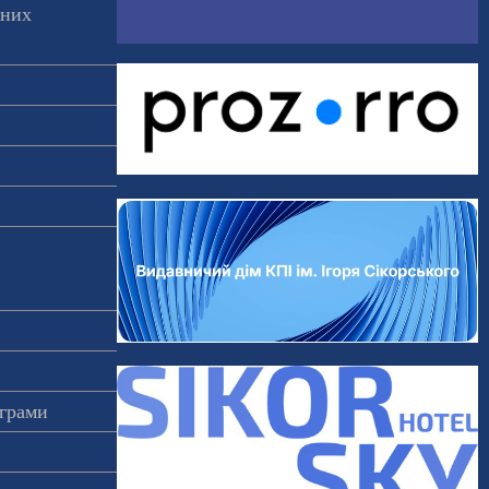
аних
ограми