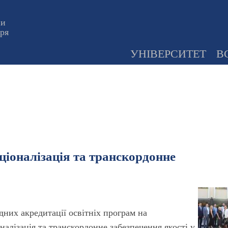
ни
оря
УНІВЕРСИТЕТ
В
аціоналізація та транскордонне
дних акредитації освітніх програм на
налізація та транскордонне забезпечення якості у