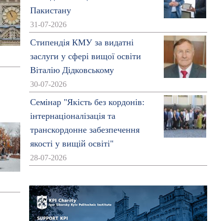
Пакистану
31-07-2026
Стипендія КМУ за видатні
заслуги у сфері вищої освіти
Віталію Дідковському
30-07-2026
Семінар "Якість без кордонів:
інтернаціоналізація та
транскордонне забезпечення
якості у вищій освіті"
28-07-2026