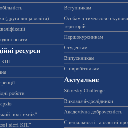
обільність
Вступникам
а (друга вища освіта)
Особам з тимчасово окупов
територій
валіфікації
Першокурсникам
одної освіти
Студентам
ійні ресурси
Випускникам
 КПІ
Співробітникам
ння
Актуальне
еренції
Sikorsky Challenge
ідні роботи
Викладачі-дослідники
архів
Академічна доброчесність
ький політехнік"
Спеціальності та освітні пр
ові вісті КПІ"