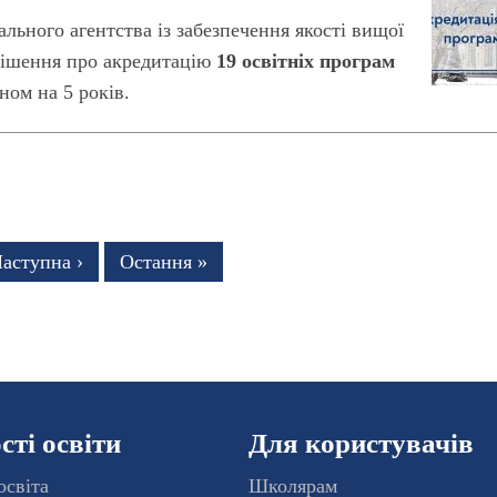
ального агентства із забезпечення якості вищої
 рішення про акредитацію
19 освітніх програм
ом на 5 років.
нка
аступна
аступна ›
Остання
Остання »
торінка
сторінка
ті освіти
Для користувачів
освіта
Школярам