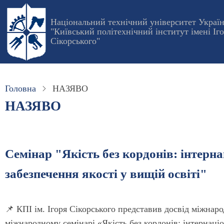
Перейти
до
Національний технічний університет Украї
"Київський політехнічний інститут імені Іг
основного
Сікорського"
вмісту
Головна
НАЗЯВО
НАЗЯВО
Семінар "Якість без кордонів: інтерн
забезпечення якості у вищій освіті"
📌 КПІ ім. Ігоря Сікорського представив досвід міжнаро
міжнародному семінарі «Якість без кордонів: інтернаціо