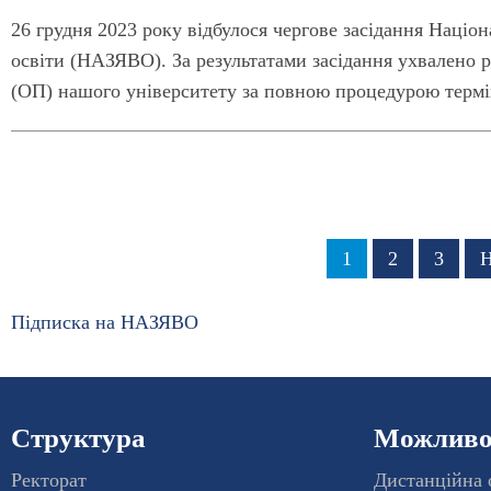
26 грудня 2023 року відбулося чергове засідання Націон
освіти (НАЗЯВО). За результатами засідання ухвалено
(ОП) нашого університету за повною процедурою термін
Розбивка
Сторінка
1
Сторінка
2
Сторі
3
Н
Н
на
с
сторінки
Підписка на НАЗЯВО
Структура
Можливос
Ректорат
Дистанційна 