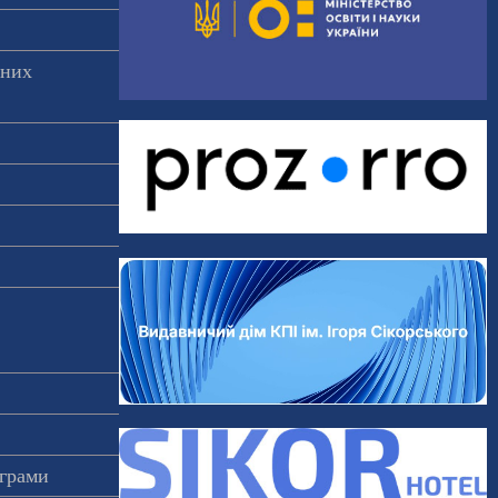
аних
ограми