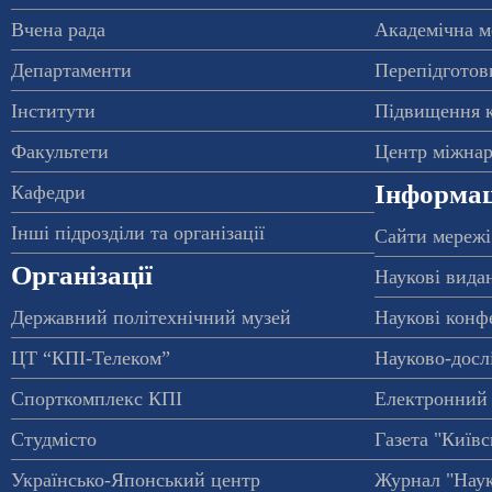
Вчена рада
Академічна м
Департаменти
Перепідготовк
Інститути
Підвищення к
Факультети
Центр міжнар
Інформац
Кафедри
Інші підрозділи та організації
Сайти мережі
Організації
Наукові вида
Державний політехнічний музей
Наукові конф
ЦТ “КПІ-Телеком”
Науково-досл
Спорткомплекс КПІ
Електронний 
Студмісто
Газета "Київс
Українсько-Японський центр
Журнал "Наук